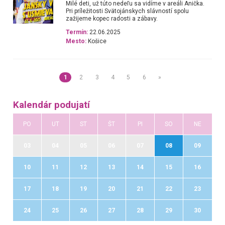
Milé deti, už túto nedeľu sa vidíme v areáli Anička.
Pri príležitosti Svätojánskych slávností spolu
zažijeme kopec radosti a zábavy.
Termín:
22.06.2025
Mesto:
Košice
1
2
3
4
5
6
»
Kalendár podujatí
PO
UT
ST
ŠT
PI
SO
NE
03
04
05
06
07
08
09
10
11
12
13
14
15
16
17
18
19
20
21
22
23
24
25
26
27
28
29
30