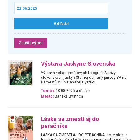
Zrušiť výber
Výstava Jaskyne Slovenska
Výstava veľkoformátových fotografií Správy
slovenských jaskýň Štátnej ochrany prírody SR na
Námestí SNP v Banskej Bystrici.
Termín:
18.08.2025 a ďalšie
Mesto:
Banská Bystrica
Láska sa zmestí aj do
peračníka
LÁSKA SA ZMESTÍ AJ DO PERAČNÍKA - to je slogan
tohto ročníka Zbierky školských pomôcok pre deti zo