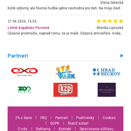
Elena Selecká
Kútik výborný, ale hlučná hudba úplne nevhodná pre deti. Na moju žiadosť o aspoň sušenie nereagovali.
27.06.2026, 16:53
Letné kúpalisko Pezinok
. Monika Lipovská
Úžasné prostredie, napriek tomu, že je malé. Úžasná atmosféra. Voda fantastická a nádherná. Ľudí je pomerne veľa, ale su mili a ohľaduplní. Je veľmi zaujímavé sledovať, ako dokážu spolu športovať cudzí ľudia a bez ohľadu na vek. Vládne tu pohoda. Vnuka neviem dostať z vody. Ďakujem za krásny deň . Urcite sa sem vrátim. Jediný problém je s parkovaním, ale aj ten sa mi podarilo vyriešiť. Monika Bratislava
Partneri
2% z dane
l
FAQ
l
Partneri
l
Podmienky
l
Cookies
l
GDPR
l
Štatút súťaží
O nás
l
Reklama
l
Kontakt
l
Spracovanie súhlasu