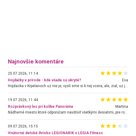
Najnovšie komentáre
25.07.2026, 11:14
Hojdačky v prírode - kde všade sú ukryté?
Eva
Hojdacka v Krpelanoch uz nie je, vysli sme si k nej vcera, ale, zial, uz je znicena. Ak sem planujete cestu len kvoli hojdacke, mozete si ju usetrit. Krasny vyhlad je tu vsak aj bez hojdacky :-)
19.07.2026, 11:44
Rozprávkový les pri kolibe Panoráma
Martina
Nádherné miesto ktoré odporúčam navštíviť všetkými desiatimi, pre rodiny s deťmi, dôchodcom... Proste a jednoducho ozaj rozprávkový les.. určite ešte prídeme. Odniesli sme si na pamiatku krásne tričká,
09.07.2026, 15:15
Vnútorné detské ihrisko LEGIONARIK v LEGIA Fitness