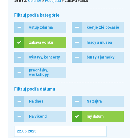
Ste tu:
Celá SR
»
Podujatia
» zábava vonku
Filtruj podľa kategórie
vstup zdarma
keď je zlé počasie
zábava vonku
hrady a múzeá
výstavy, koncerty
burzy a jarmoky
prednášky,
workshopy
Filtruj podľa dátumu
Na dnes
Na zajtra
Na víkend
Iný dátum