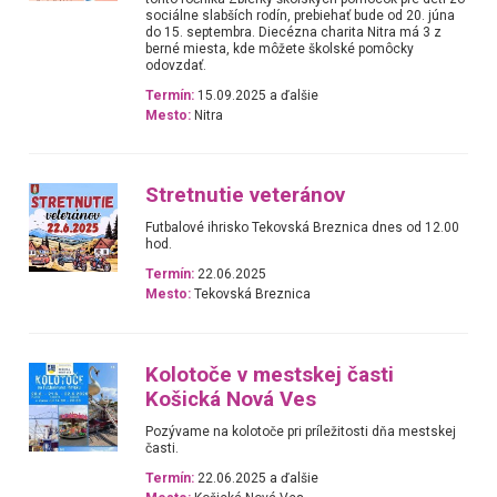
sociálne slabších rodín, prebiehať bude od 20. júna
do 15. septembra. Diecézna charita Nitra má 3 z
berné miesta, kde môžete školské pomôcky
odovzdať.
Termín:
15.09.2025 a ďalšie
Mesto:
Nitra
Stretnutie veteránov
Futbalové ihrisko Tekovská Breznica dnes od 12.00
hod.
Termín:
22.06.2025
Mesto:
Tekovská Breznica
Kolotoče v mestskej časti
Košická Nová Ves
Pozývame na kolotoče pri príležitosti dňa mestskej
časti.
Termín:
22.06.2025 a ďalšie