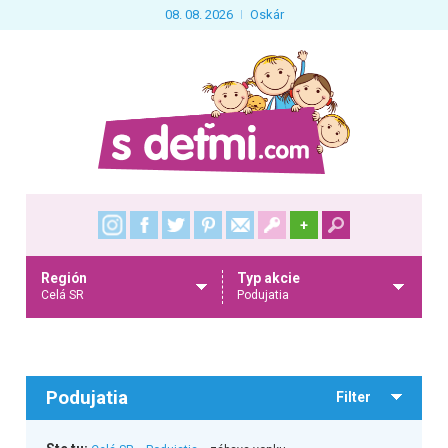
08. 08. 2026
Oskár
+
Región
Typ akcie
Celá SR
Podujatia
Podujatia
Filter