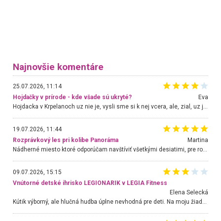
Najnovšie komentáre
25.07.2026, 11:14
Hojdačky v prírode - kde všade sú ukryté?
Eva
Hojdacka v Krpelanoch uz nie je, vysli sme si k nej vcera, ale, zial, uz je znicena. Ak sem planujete cestu len kvoli hojdacke, mozete si ju usetrit. Krasny vyhlad je tu vsak aj bez hojdacky :-)
19.07.2026, 11:44
Rozprávkový les pri kolibe Panoráma
Martina
Nádherné miesto ktoré odporúčam navštíviť všetkými desiatimi, pre rodiny s deťmi, dôchodcom... Proste a jednoducho ozaj rozprávkový les.. určite ešte prídeme. Odniesli sme si na pamiatku krásne tričká,
09.07.2026, 15:15
Vnútorné detské ihrisko LEGIONARIK v LEGIA Fitness
Elena Selecká
Kútik výborný, ale hlučná hudba úplne nevhodná pre deti. Na moju žiadosť o aspoň sušenie nereagovali.