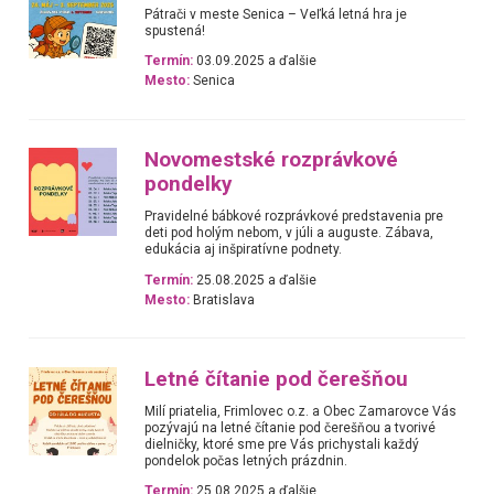
Pátrači v meste Senica – Veľká letná hra je
spustená!
Termín:
03.09.2025 a ďalšie
Mesto:
Senica
Novomestské rozprávkové
pondelky
Pravidelné bábkové rozprávkové predstavenia pre
deti pod holým nebom, v júli a auguste. Zábava,
edukácia aj inšpiratívne podnety.
Termín:
25.08.2025 a ďalšie
Mesto:
Bratislava
Letné čítanie pod čerešňou
Milí priatelia, Frimlovec o.z. a Obec Zamarovce Vás
pozývajú na letné čítanie pod čerešňou a tvorivé
dielničky, ktoré sme pre Vás prichystali každý
pondelok počas letných prázdnin.
Termín:
25.08.2025 a ďalšie