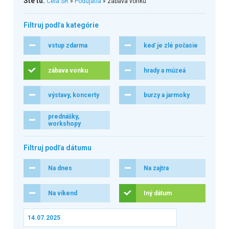
Ste tu:
Celá SR
»
Podujatia
» zábava vonku
Filtruj podľa kategórie
vstup zdarma
keď je zlé počasie
zábava vonku
hrady a múzeá
výstavy, koncerty
burzy a jarmoky
prednášky,
workshopy
Filtruj podľa dátumu
Na dnes
Na zajtra
Na víkend
Iný dátum