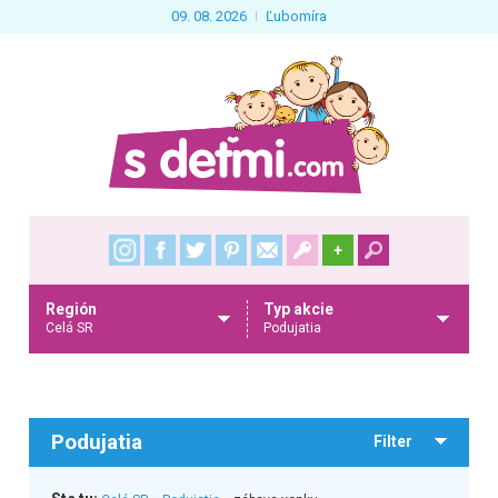
09. 08. 2026
Ľubomíra
+
Región
Typ akcie
Celá SR
Podujatia
Podujatia
Filter