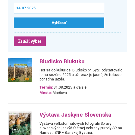
Zrušiť výber
Bludisko Blukuku
Hor sa do kukurice! Bludisko pri Bytči odštartovalo
letnú sezónu 2025 a už teraz je jasné, že to bude
poriadna jazda.
Termín:
31.08.2025 a ďalšie
Mesto:
Maršová
Výstava Jaskyne Slovenska
Výstava veľkoformátových fotografií Správy
slovenských jaskýň Štátnej ochrany prírody SR na
Námestí SNP v Banskej Bystrici.