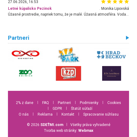
27.06.2026, 16:53
Letné kúpalisko Pezinok
. Monika Lipovská
Úžasné prostredie, napriek tomu, že je malé. Úžasná atmosféra. Voda fantastická a nádherná. Ľudí je pomerne veľa, ale su mili a ohľaduplní. Je veľmi zaujímavé sledovať, ako dokážu spolu športovať cudzí ľudia a bez ohľadu na vek. Vládne tu pohoda. Vnuka neviem dostať z vody. Ďakujem za krásny deň . Urcite sa sem vrátim. Jediný problém je s parkovaním, ale aj ten sa mi podarilo vyriešiť. Monika Bratislava
Partneri
2% z dane
l
FAQ
l
Partneri
l
Podmienky
l
Cookies
l
GDPR
l
Štatút súťaží
O nás
l
Reklama
l
Kontakt
l
Spracovanie súhlasu
© 2026
SDEŤMI.com
l
Všetky práva vyhradené
Tvorba web stránky:
Webmax