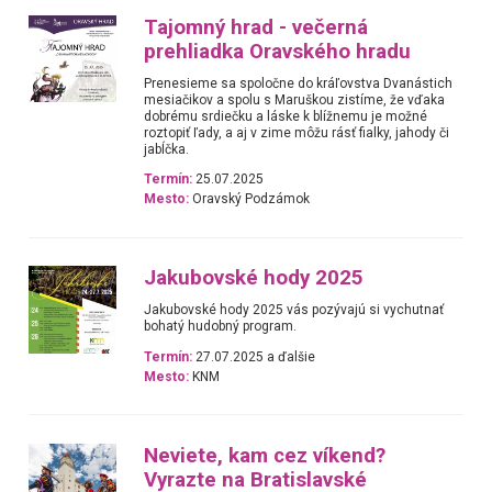
Tajomný hrad - večerná
prehliadka Oravského hradu
Prenesieme sa spoločne do kráľovstva Dvanástich
mesiačikov a spolu s Maruškou zistíme, že vďaka
dobrému srdiečku a láske k blížnemu je možné
roztopiť ľady, a aj v zime môžu rásť fialky, jahody či
jabĺčka.
Termín:
25.07.2025
Mesto:
Oravský Podzámok
Jakubovské hody 2025
Jakubovské hody 2025 vás pozývajú si vychutnať
bohatý hudobný program.
Termín:
27.07.2025 a ďalšie
Mesto:
KNM
Neviete, kam cez víkend?
Vyrazte na Bratislavské