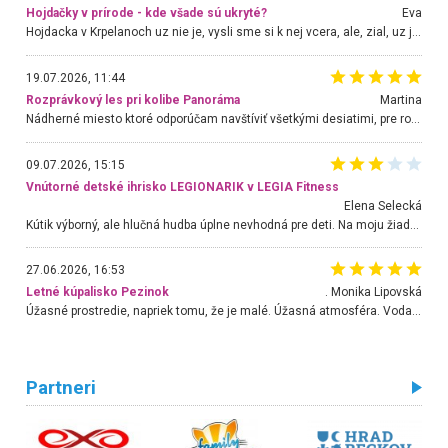
Hojdačky v prírode - kde všade sú ukryté?
Eva
Hojdacka v Krpelanoch uz nie je, vysli sme si k nej vcera, ale, zial, uz je znicena. Ak sem planujete cestu len kvoli hojdacke, mozete si ju usetrit. Krasny vyhlad je tu vsak aj bez hojdacky :-)
19.07.2026, 11:44
Rozprávkový les pri kolibe Panoráma
Martina
Nádherné miesto ktoré odporúčam navštíviť všetkými desiatimi, pre rodiny s deťmi, dôchodcom... Proste a jednoducho ozaj rozprávkový les.. určite ešte prídeme. Odniesli sme si na pamiatku krásne tričká,
09.07.2026, 15:15
Vnútorné detské ihrisko LEGIONARIK v LEGIA Fitness
Elena Selecká
Kútik výborný, ale hlučná hudba úplne nevhodná pre deti. Na moju žiadosť o aspoň sušenie nereagovali.
27.06.2026, 16:53
Letné kúpalisko Pezinok
. Monika Lipovská
Úžasné prostredie, napriek tomu, že je malé. Úžasná atmosféra. Voda fantastická a nádherná. Ľudí je pomerne veľa, ale su mili a ohľaduplní. Je veľmi zaujímavé sledovať, ako dokážu spolu športovať cudzí ľudia a bez ohľadu na vek. Vládne tu pohoda. Vnuka neviem dostať z vody. Ďakujem za krásny deň . Urcite sa sem vrátim. Jediný problém je s parkovaním, ale aj ten sa mi podarilo vyriešiť. Monika Bratislava
Partneri