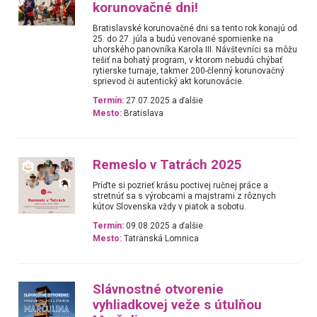
korunovačné dni!
Bratislavské korunovačné dni sa tento rok konajú od
25. do 27. júla a budú venované spomienke na
uhorského panovníka Karola III. Návštevníci sa môžu
tešiť na bohatý program, v ktorom nebudú chýbať
rytierske turnaje, takmer 200-členný korunovačný
sprievod či autentický akt korunovácie.
Termín:
27.07.2025 a ďalšie
Mesto:
Bratislava
Remeslo v Tatrách 2025
Príďte si pozrieť krásu poctivej ručnej práce a
stretnúť sa s výrobcami a majstrami z rôznych
kútov Slovenska vždy v piatok a sobotu.
Termín:
09.08.2025 a ďalšie
Mesto:
Tatranská Lomnica
Slávnostné otvorenie
vyhliadkovej veže s útulňou