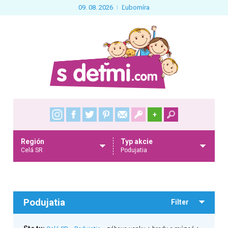
09. 08. 2026
Ľubomíra
+
Región
Typ akcie
Celá SR
Podujatia
Podujatia
Filter