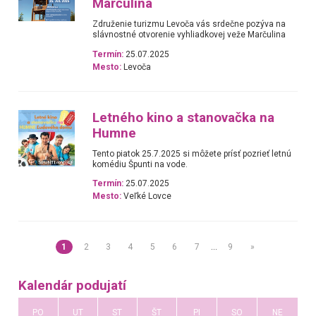
Marčulina
Združenie turizmu Levoča vás srdečne pozýva na
slávnostné otvorenie vyhliadkovej veže Marčulina
Termín:
25.07.2025
Mesto:
Levoča
Letného kino a stanovačka na
Humne
Tento piatok 25.7.2025 si môžete prísť pozrieť letnú
komédiu Špunti na vode.
Termín:
25.07.2025
Mesto:
Veľké Lovce
1
2
3
4
5
6
7
…
9
»
Kalendár podujatí
PO
UT
ST
ŠT
PI
SO
NE