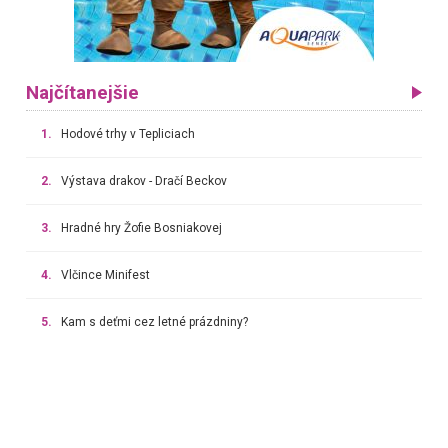
Najčítanejšie
1.
Hodové trhy v Tepliciach
2.
Výstava drakov - Dračí Beckov
3.
Hradné hry Žofie Bosniakovej
4.
Vlčince Minifest
5.
Kam s deťmi cez letné prázdniny?