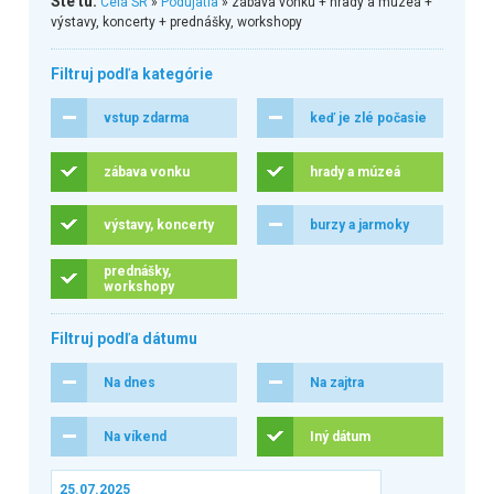
Ste tu:
Celá SR
»
Podujatia
» zábava vonku + hrady a múzeá +
výstavy, koncerty + prednášky, workshopy
Filtruj podľa kategórie
vstup zdarma
keď je zlé počasie
zábava vonku
hrady a múzeá
výstavy, koncerty
burzy a jarmoky
prednášky,
workshopy
Filtruj podľa dátumu
Na dnes
Na zajtra
Na víkend
Iný dátum