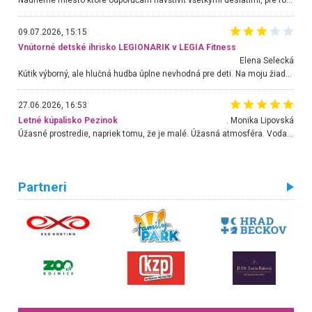
09.07.2026, 15:15
Vnútorné detské ihrisko LEGIONARIK v LEGIA Fitness
Elena Selecká
Kútik výborný, ale hlučná hudba úplne nevhodná pre deti. Na moju žiadosť o aspoň sušenie nereagovali.
27.06.2026, 16:53
Letné kúpalisko Pezinok
. Monika Lipovská
Úžasné prostredie, napriek tomu, že je malé. Úžasná atmosféra. Voda fantastická a nádherná. Ľudí je pomerne veľa, ale su mili a ohľaduplní. Je veľmi zaujímavé sledovať, ako dokážu spolu športovať cudzí ľudia a bez ohľadu na vek. Vládne tu pohoda. Vnuka neviem dostať z vody. Ďakujem za krásny deň . Urcite sa sem vrátim. Jediný problém je s parkovaním, ale aj ten sa mi podarilo vyriešiť. Monika Bratislava
Partneri