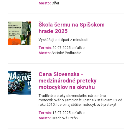
Mesto:
Cífer
Škola šermu na Spišskom
hrade 2025
Vyskúšajte si šport z minulosti
Termín:
20.07.2025 a ďalšie
Mesto:
Spišské Podhradie
Cena Slovenska -
medzinárodné preteky
motocyklov na okruhu
Tradičné preteky slovenského národného
motocyklového šampionátu patria k stáliciam už od
roku 2010. Ide o najväčšie motocyklové preteky!
Termín:
13.07.2025 a ďalšie
Mesto:
Orechová Potôň