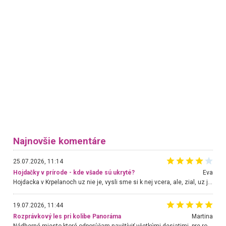
Najnovšie komentáre
25.07.2026, 11:14
Hojdačky v prírode - kde všade sú ukryté?
Eva
Hojdacka v Krpelanoch uz nie je, vysli sme si k nej vcera, ale, zial, uz je znicena. Ak sem planujete cestu len kvoli hojdacke, mozete si ju usetrit. Krasny vyhlad je tu vsak aj bez hojdacky :-)
19.07.2026, 11:44
Rozprávkový les pri kolibe Panoráma
Martina
Nádherné miesto ktoré odporúčam navštíviť všetkými desiatimi, pre rodiny s deťmi, dôchodcom... Proste a jednoducho ozaj rozprávkový les.. určite ešte prídeme. Odniesli sme si na pamiatku krásne tričká,