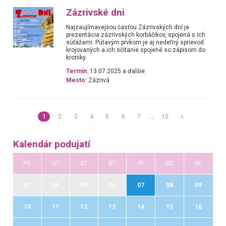
Zázrivské dni
Najzaujímavejšou časťou Zázrivských dní je
prezentácia zázrivských korbáčikov, spojená s ich
súťažami. Pútavým prvkom je aj nedeľný sprievod
krojovaných a ich sčítanie spojené so zápisom do
kroniky.
Termín:
13.07.2025 a ďalšie
Mesto:
Zázrivá
1
2
3
4
5
6
7
…
10
»
Kalendár podujatí
PO
UT
ST
ŠT
PI
SO
NE
03
04
05
06
07
08
09
10
11
12
13
14
15
16