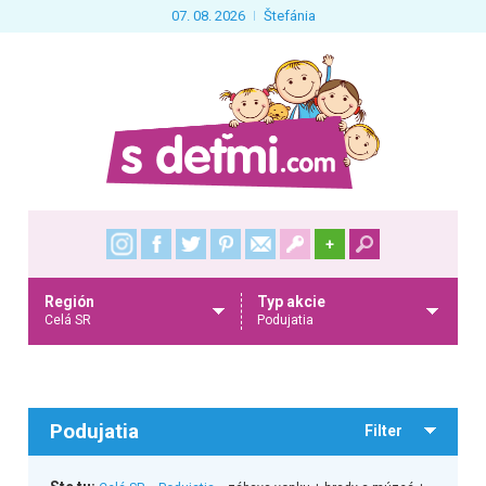
07. 08. 2026
Štefánia
+
Región
Typ akcie
Celá SR
Podujatia
Podujatia
Filter