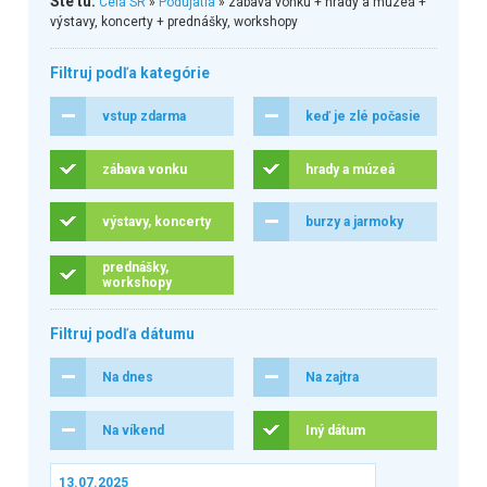
Ste tu:
Celá SR
»
Podujatia
» zábava vonku + hrady a múzeá +
výstavy, koncerty + prednášky, workshopy
Filtruj podľa kategórie
vstup zdarma
keď je zlé počasie
zábava vonku
hrady a múzeá
výstavy, koncerty
burzy a jarmoky
prednášky,
workshopy
Filtruj podľa dátumu
Na dnes
Na zajtra
Na víkend
Iný dátum