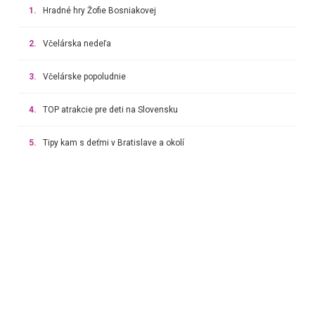
1.
Hradné hry Žofie Bosniakovej
2.
Včelárska nedeľa
3.
Včelárske popoludnie
4.
TOP atrakcie pre deti na Slovensku
5.
Tipy kam s deťmi v Bratislave a okolí