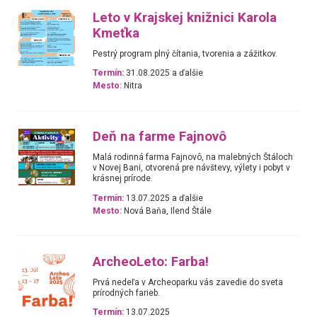
Leto v Krajskej knižnici Karola
Kmeťka
Pestrý program plný čítania, tvorenia a zážitkov.
Termín:
31.08.2025 a ďalšie
Mesto:
Nitra
Deň na farme Fajnovô
Malá rodinná farma Fajnovô, na malebných Štáloch
v Novej Bani, otvorená pre návštevy, výlety i pobyt v
krásnej prírode.
Termín:
13.07.2025 a ďalšie
Mesto:
Nová Baňa, Ilend Štále
ArcheoLeto: Farba!
Prvá nedeľa v Archeoparku vás zavedie do sveta
prírodných farieb.
Termín:
13.07.2025