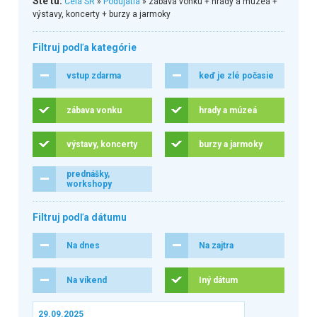
Ste tu:
Celá SR
»
Podujatia
» zábava vonku + hrady a múzeá +
výstavy, koncerty + burzy a jarmoky
Filtruj podľa kategórie
vstup zdarma
keď je zlé počasie
zábava vonku
hrady a múzeá
výstavy, koncerty
burzy a jarmoky
prednášky,
workshopy
Filtruj podľa dátumu
Na dnes
Na zajtra
Na víkend
Iný dátum