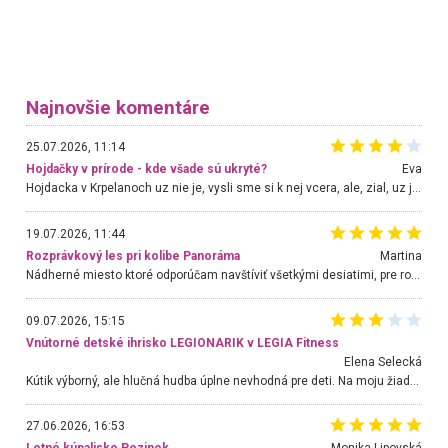
Najnovšie komentáre
25.07.2026, 11:14
Hojdačky v prírode - kde všade sú ukryté?
Eva
Hojdacka v Krpelanoch uz nie je, vysli sme si k nej vcera, ale, zial, uz je znicena. Ak sem planujete cestu len kvoli hojdacke, mozete si ju usetrit. Krasny vyhlad je tu vsak aj bez hojdacky :-)
19.07.2026, 11:44
Rozprávkový les pri kolibe Panoráma
Martina
Nádherné miesto ktoré odporúčam navštíviť všetkými desiatimi, pre rodiny s deťmi, dôchodcom... Proste a jednoducho ozaj rozprávkový les.. určite ešte prídeme. Odniesli sme si na pamiatku krásne tričká,
09.07.2026, 15:15
Vnútorné detské ihrisko LEGIONARIK v LEGIA Fitness
Elena Selecká
Kútik výborný, ale hlučná hudba úplne nevhodná pre deti. Na moju žiadosť o aspoň sušenie nereagovali.
27.06.2026, 16:53