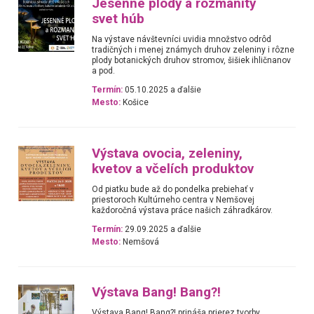
Jesenné plody a rozmanitý
svet húb
Na výstave návštevníci uvidia množstvo odrôd
tradičných i menej známych druhov zeleniny i rôzne
plody botanických druhov stromov, šišiek ihličnanov
a pod.
Termín:
05.10.2025 a ďalšie
Mesto:
Košice
Výstava ovocia, zeleniny,
kvetov a včelích produktov
Od piatku bude až do pondelka prebiehať v
priestoroch Kultúrneho centra v Nemšovej
každoročná výstava práce našich záhradkárov.
Termín:
29.09.2025 a ďalšie
Mesto:
Nemšová
Výstava Bang! Bang?!
Výstava Bang! Bang?! prináša prierez tvorby