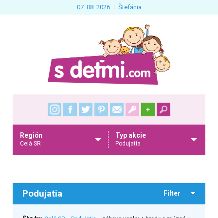
07. 08. 2026
Štefánia
+
Región
Typ akcie
Celá SR
Podujatia
Podujatia
Filter