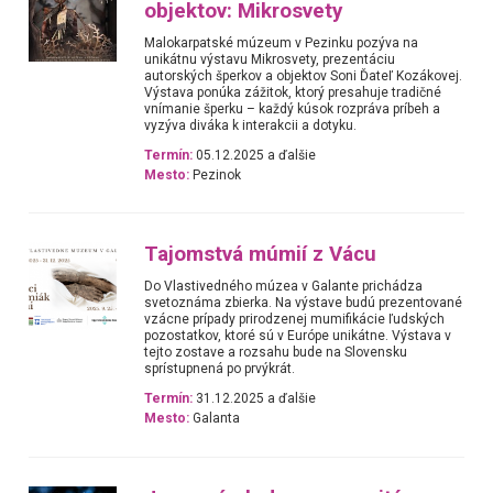
objektov: Mikrosvety
Malokarpatské múzeum v Pezinku pozýva na
unikátnu výstavu Mikrosvety, prezentáciu
autorských šperkov a objektov Soni Ďateľ Kozákovej.
Výstava ponúka zážitok, ktorý presahuje tradičné
vnímanie šperku – každý kúsok rozpráva príbeh a
vyzýva diváka k interakcii a dotyku.
Termín:
05.12.2025 a ďalšie
Mesto:
Pezinok
Tajomstvá múmií z Vácu
Do Vlastivedného múzea v Galante prichádza
svetoznáma zbierka. Na výstave budú prezentované
vzácne prípady prirodzenej mumifikácie ľudských
pozostatkov, ktoré sú v Európe unikátne. Výstava v
tejto zostave a rozsahu bude na Slovensku
sprístupnená po prvýkrát.
Termín:
31.12.2025 a ďalšie
Mesto:
Galanta