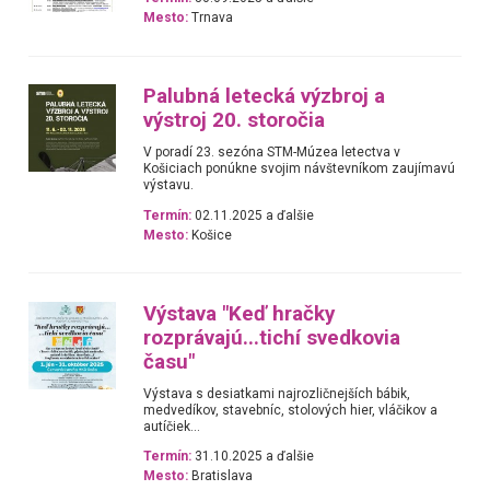
Mesto:
Trnava
Palubná letecká výzbroj a
výstroj 20. storočia
V poradí 23. sezóna STM-Múzea letectva v
Košiciach ponúkne svojim návštevníkom zaujímavú
výstavu.
Termín:
02.11.2025 a ďalšie
Mesto:
Košice
Výstava "Keď hračky
rozprávajú...tichí svedkovia
času"
Výstava s desiatkami najrozličnejších bábik,
medvedíkov, stavebníc, stolových hier, vláčikov a
autíčiek...
Termín:
31.10.2025 a ďalšie
Mesto:
Bratislava