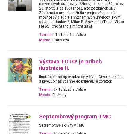
slovenských autorov (väčšinou) od konca 60. rokov
20. storočia po súčasnosť, a to zo zbierok SNG.
Záujemci o umenie a širšia verejnosť tak majú
možnosť vidieť diela významných umelcov, akými
sú Jozef Jankovič, Milan Bočkay, Laco Teren, Viktor
Frešo, Tono Stano a mnohí ďalší.
Termín:
11.01.2026 a ďalšie
Mesto:
Bratislava
Výstava TOTO! je príbeh
ilustrácie II.
Ilustrácia nás sprevádza celý život. Otvoríme knihu
a prvé, čo nás vtiahne do príbehu, je obrázok.
Termín:
07.10.2025 a ďalšie
Mesto:
Piešťany
Septembrový program TMC
Septembrové aktivity v TMC
Termín:
30.09.2025 a ďalšie