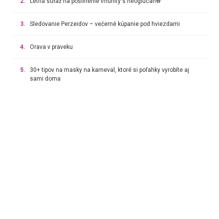
2.
Letná súťaž na posilnenie imunity s neoglucan®
3.
Sledovanie Perzeidov – večerné kúpanie pod hviezdami
4.
Orava v praveku
5.
30+ tipov na masky na karneval, ktoré si poľahky vyrobíte aj
sami doma