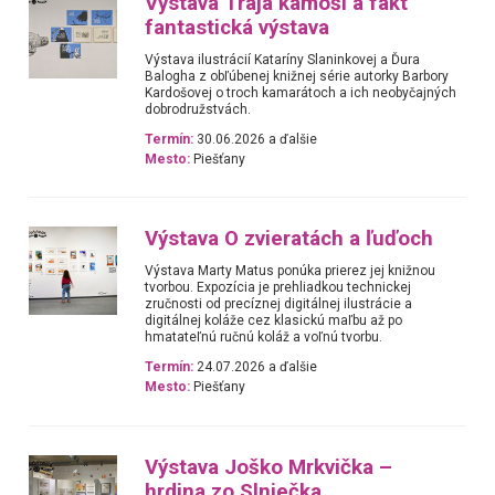
Výstava Traja kamoši a fakt
fantastická výstava
Výstava ilustrácií Kataríny Slaninkovej a Ďura
Balogha z obľúbenej knižnej série autorky Barbory
Kardošovej o troch kamarátoch a ich neobyčajných
dobrodružstvách.
Termín:
30.06.2026 a ďalšie
Mesto:
Piešťany
Výstava O zvieratách a ľuďoch
Výstava Marty Matus ponúka prierez jej knižnou
tvorbou. Expozícia je prehliadkou technickej
zručnosti od precíznej digitálnej ilustrácie a
digitálnej koláže cez klasickú maľbu až po
hmatateľnú ručnú koláž a voľnú tvorbu.
Termín:
24.07.2026 a ďalšie
Mesto:
Piešťany
Výstava Joško Mrkvička –
hrdina zo Slniečka