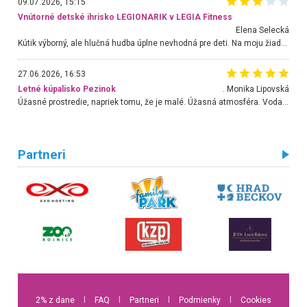
09.07.2026, 15:15
Vnútorné detské ihrisko LEGIONARIK v LEGIA Fitness
Elena Selecká
Kútik výborný, ale hlučná hudba úplne nevhodná pre deti. Na moju žiadosť o aspoň sušenie nereagovali.
27.06.2026, 16:53
Letné kúpalisko Pezinok
. Monika Lipovská
Úžasné prostredie, napriek tomu, že je malé. Úžasná atmosféra. Voda fantastická a nádherná. Ľudí je pomerne veľa, ale su mili a ohľaduplní. Je veľmi zaujímavé sledovať, ako dokážu spolu športovať cudzí ľudia a bez ohľadu na vek. Vládne tu pohoda. Vnuka neviem dostať z vody. Ďakujem za krásny deň . Urcite sa sem vrátim. Jediný problém je s parkovaním, ale aj ten sa mi podarilo vyriešiť. Monika Bratislava
Partneri
2% z dane
l
FAQ
l
Partneri
l
Podmienky
l
Cookies