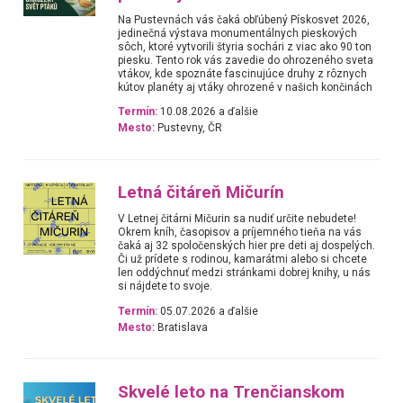
Na Pustevnách vás čaká obľúbený Pískosvet 2026,
jedinečná výstava monumentálnych pieskových
sôch, ktoré vytvorili štyria sochári z viac ako 90 ton
piesku. Tento rok vás zavedie do ohrozeného sveta
vtákov, kde spoznáte fascinujúce druhy z rôznych
kútov planéty aj vtáky ohrozené v našich končinách
Termín:
10.08.2026 a ďalšie
Mesto:
Pustevny, ČR
Letná čitáreň Mičurín
V Letnej čitárni Mičurin sa nudiť určite nebudete!
Okrem kníh, časopisov a príjemného tieňa na vás
čaká aj 32 spoločenských hier pre deti aj dospelých.
Či už prídete s rodinou, kamarátmi alebo si chcete
len oddýchnuť medzi stránkami dobrej knihy, u nás
si nájdete to svoje.
Termín:
05.07.2026 a ďalšie
Mesto:
Bratislava
Skvelé leto na Trenčianskom