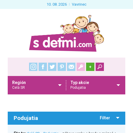
10. 08. 2026
Vavrinec
+
Región
Typ akcie
Celá SR
Podujatia
Podujatia
Filter