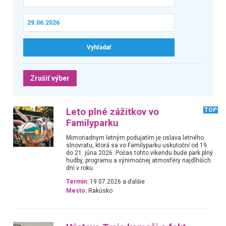
Zrušiť výber
Leto plné zážitkov vo
TOP
Familyparku
Mimoriadnym letným podujatím je oslava letného
slnovratu, ktorá sa vo Familyparku uskutoční od 19.
do 21. júna 2026. Počas tohto víkendu bude park plný
hudby, programu a výnimočnej atmosféry najdlhších
dní v roku.
Termín:
19.07.2026 a ďalšie
Mesto:
Rakúsko