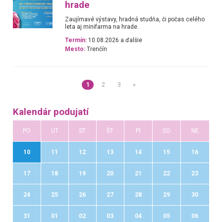
hrade
Zaujímavé výstavy, hradná studňa, či počas celého
leta aj minifarma na hrade.
Termín:
10.08.2026 a ďalšie
Mesto:
Trenčín
1
2
3
»
Kalendár podujatí
PO
UT
ST
ŠT
PI
SO
NE
10
11
12
13
14
15
16
17
18
19
20
21
22
23
24
25
26
27
28
29
30
31
01
02
03
04
05
06