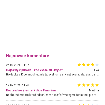
Najnovšie komentáre
25.07.2026, 11:14
Hojdačky v prírode - kde všade sú ukryté?
Eva
Hojdacka v Krpelanoch uz nie je, vysli sme si k nej vcera, ale, zial, uz je znicena. Ak sem planujete cestu len kvoli hojdacke, mozete si ju usetrit. Krasny vyhlad je tu vsak aj bez hojdacky :-)
19.07.2026, 11:44
Rozprávkový les pri kolibe Panoráma
Martina
Nádherné miesto ktoré odporúčam navštíviť všetkými desiatimi, pre rodiny s deťmi, dôchodcom... Proste a jednoducho ozaj rozprávkový les.. určite ešte prídeme. Odniesli sme si na pamiatku krásne tričká,