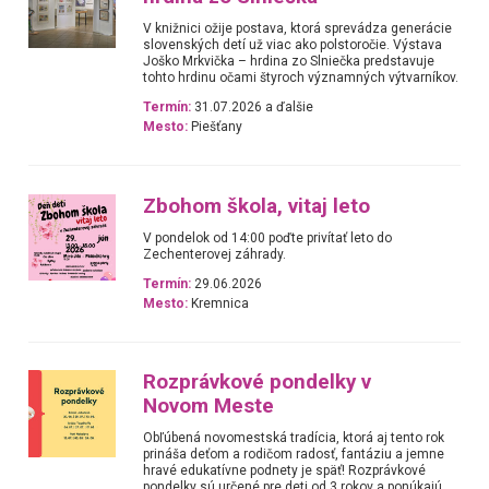
V knižnici ožije postava, ktorá sprevádza generácie
slovenských detí už viac ako polstoročie. Výstava
Joško Mrkvička – hrdina zo Slniečka predstavuje
tohto hrdinu očami štyroch významných výtvarníkov.
Termín:
31.07.2026 a ďalšie
Mesto:
Piešťany
Zbohom škola, vitaj leto
V pondelok od 14:00 poďte privítať leto do
Zechenterovej záhrady.
Termín:
29.06.2026
Mesto:
Kremnica
Rozprávkové pondelky v
Novom Meste
Obľúbená novomestská tradícia, ktorá aj tento rok
prináša deťom a rodičom radosť, fantáziu a jemne
hravé edukatívne podnety je späť! Rozprávkové
pondelky sú určené pre deti od 3 rokov a ponúkajú