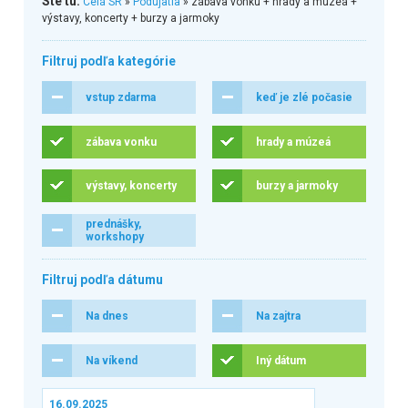
Ste tu:
Celá SR
»
Podujatia
» zábava vonku + hrady a múzeá +
výstavy, koncerty + burzy a jarmoky
Filtruj podľa kategórie
vstup zdarma
keď je zlé počasie
zábava vonku
hrady a múzeá
výstavy, koncerty
burzy a jarmoky
prednášky,
workshopy
Filtruj podľa dátumu
Na dnes
Na zajtra
Na víkend
Iný dátum