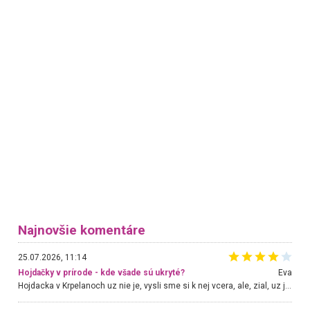
Najnovšie komentáre
25.07.2026, 11:14
Hojdačky v prírode - kde všade sú ukryté?
Eva
Hojdacka v Krpelanoch uz nie je, vysli sme si k nej vcera, ale, zial, uz je znicena. Ak sem planujete cestu len kvoli hojdacke, mozete si ju usetrit. Krasny vyhlad je tu vsak aj bez hojdacky :-)