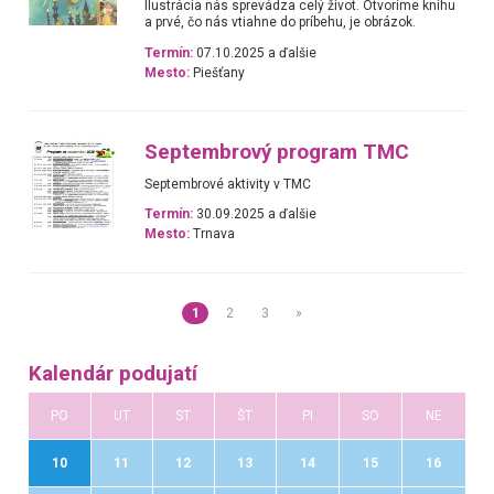
Ilustrácia nás sprevádza celý život. Otvoríme knihu
a prvé, čo nás vtiahne do príbehu, je obrázok.
Termín:
07.10.2025 a ďalšie
Mesto:
Piešťany
Septembrový program TMC
Septembrové aktivity v TMC
Termín:
30.09.2025 a ďalšie
Mesto:
Trnava
1
2
3
»
Kalendár podujatí
PO
UT
ST
ŠT
PI
SO
NE
10
11
12
13
14
15
16