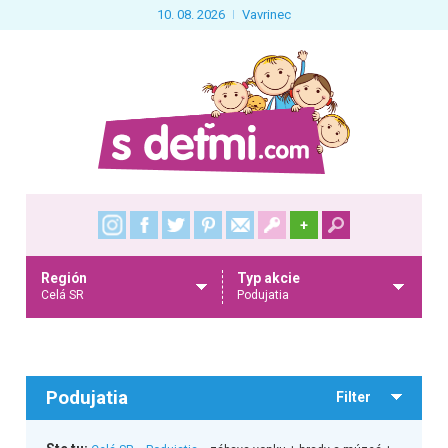
10. 08. 2026
Vavrinec
+
Región
Typ akcie
Celá SR
Podujatia
Podujatia
Filter