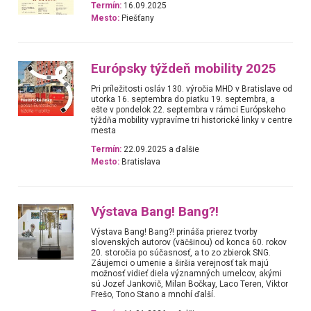
Termín:
16.09.2025
Mesto:
Piešťany
Európsky týždeň mobility 2025
Pri príležitosti osláv 130. výročia MHD v Bratislave od
utorka 16. septembra do piatku 19. septembra, a
ešte v pondelok 22. septembra v rámci Európskeho
týždňa mobility vypravíme tri historické linky v centre
mesta
Termín:
22.09.2025 a ďalšie
Mesto:
Bratislava
Výstava Bang! Bang?!
Výstava Bang! Bang?! prináša prierez tvorby
slovenských autorov (väčšinou) od konca 60. rokov
20. storočia po súčasnosť, a to zo zbierok SNG.
Záujemci o umenie a širšia verejnosť tak majú
možnosť vidieť diela významných umelcov, akými
sú Jozef Jankovič, Milan Bočkay, Laco Teren, Viktor
Frešo, Tono Stano a mnohí ďalší.