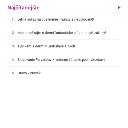
Najčítanejšie
1.
Letná súťaž na posilnenie imunity s neoglucan®
2.
Nepremeškajte s deťmi fantastické prázdninové zážitky!
3.
Tipy kam s deťmi v Bratislave a okolí
4.
Sledovanie Perzeidov – večerné kúpanie pod hviezdami
5.
Orava v praveku