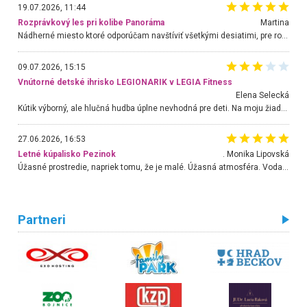
19.07.2026, 11:44
Rozprávkový les pri kolibe Panoráma
Martina
Nádherné miesto ktoré odporúčam navštíviť všetkými desiatimi, pre rodiny s deťmi, dôchodcom... Proste a jednoducho ozaj rozprávkový les.. určite ešte prídeme. Odniesli sme si na pamiatku krásne tričká,
09.07.2026, 15:15
Vnútorné detské ihrisko LEGIONARIK v LEGIA Fitness
Elena Selecká
Kútik výborný, ale hlučná hudba úplne nevhodná pre deti. Na moju žiadosť o aspoň sušenie nereagovali.
27.06.2026, 16:53
Letné kúpalisko Pezinok
. Monika Lipovská
Úžasné prostredie, napriek tomu, že je malé. Úžasná atmosféra. Voda fantastická a nádherná. Ľudí je pomerne veľa, ale su mili a ohľaduplní. Je veľmi zaujímavé sledovať, ako dokážu spolu športovať cudzí ľudia a bez ohľadu na vek. Vládne tu pohoda. Vnuka neviem dostať z vody. Ďakujem za krásny deň . Urcite sa sem vrátim. Jediný problém je s parkovaním, ale aj ten sa mi podarilo vyriešiť. Monika Bratislava
Partneri