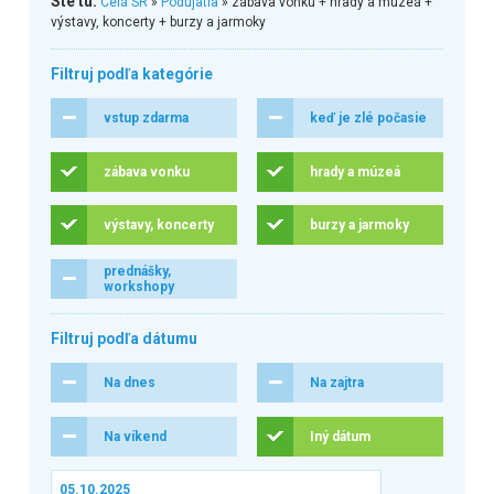
Ste tu:
Celá SR
»
Podujatia
» zábava vonku + hrady a múzeá +
výstavy, koncerty + burzy a jarmoky
Filtruj podľa kategórie
vstup zdarma
keď je zlé počasie
zábava vonku
hrady a múzeá
výstavy, koncerty
burzy a jarmoky
prednášky,
workshopy
Filtruj podľa dátumu
Na dnes
Na zajtra
Na víkend
Iný dátum