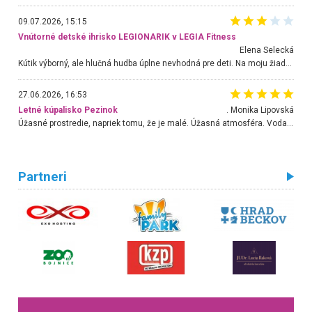
09.07.2026, 15:15
Vnútorné detské ihrisko LEGIONARIK v LEGIA Fitness
Elena Selecká
Kútik výborný, ale hlučná hudba úplne nevhodná pre deti. Na moju žiadosť o aspoň sušenie nereagovali.
27.06.2026, 16:53
Letné kúpalisko Pezinok
. Monika Lipovská
Úžasné prostredie, napriek tomu, že je malé. Úžasná atmosféra. Voda fantastická a nádherná. Ľudí je pomerne veľa, ale su mili a ohľaduplní. Je veľmi zaujímavé sledovať, ako dokážu spolu športovať cudzí ľudia a bez ohľadu na vek. Vládne tu pohoda. Vnuka neviem dostať z vody. Ďakujem za krásny deň . Urcite sa sem vrátim. Jediný problém je s parkovaním, ale aj ten sa mi podarilo vyriešiť. Monika Bratislava
Partneri