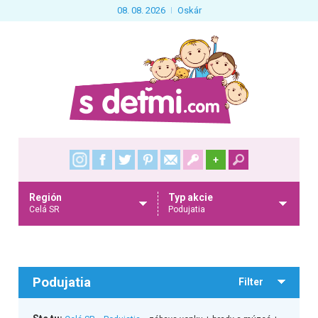
08. 08. 2026
Oskár
+
Región
Typ akcie
Celá SR
Podujatia
Podujatia
Filter