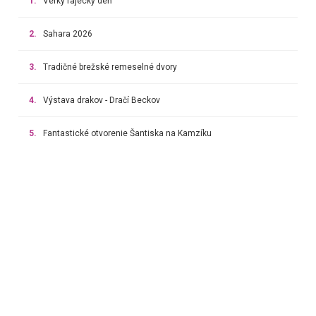
1.
Veľký rajecký deň
2.
Sahara 2026
3.
Tradičné brežské remeselné dvory
4.
Výstava drakov - Dračí Beckov
5.
Fantastické otvorenie Šantiska na Kamzíku