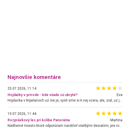
Najnovšie komentáre
25.07.2026, 11:14
Hojdačky v prírode - kde všade sú ukryté?
Eva
Hojdacka v Krpelanoch uz nie je, vysli sme si k nej vcera, ale, zial, uz je znicena. Ak sem planujete cestu len kvoli hojdacke, mozete si ju usetrit. Krasny vyhlad je tu vsak aj bez hojdacky :-)
19.07.2026, 11:44
Rozprávkový les pri kolibe Panoráma
Martina
Nádherné miesto ktoré odporúčam navštíviť všetkými desiatimi, pre rodiny s deťmi, dôchodcom... Proste a jednoducho ozaj rozprávkový les.. určite ešte prídeme. Odniesli sme si na pamiatku krásne tričká,