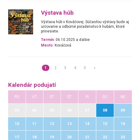
Výstava húb
Výstava húb v Kováčovej. Súčasťou výstavy bude aj
určovanie a odborné poradenstvo k hubám, ktoré
prinesiete.
Termín:
06.10.2025 a ďalšie
Mesto:
Kováčová
1
2
3
4
5
»
Kalendár podujatí
PO
UT
ST
ŠT
PI
SO
NE
03
04
05
06
07
08
09
10
11
12
13
14
15
16
17
18
19
20
21
22
23