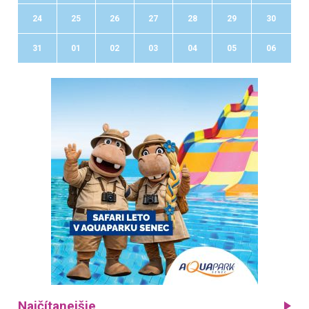
24
25
26
27
28
29
30
31
01
02
03
04
05
06
Najčítanejšie