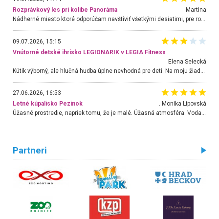
Rozprávkový les pri kolibe Panoráma
Martina
Nádherné miesto ktoré odporúčam navštíviť všetkými desiatimi, pre rodiny s deťmi, dôchodcom... Proste a jednoducho ozaj rozprávkový les.. určite ešte prídeme. Odniesli sme si na pamiatku krásne tričká,
09.07.2026, 15:15
Vnútorné detské ihrisko LEGIONARIK v LEGIA Fitness
Elena Selecká
Kútik výborný, ale hlučná hudba úplne nevhodná pre deti. Na moju žiadosť o aspoň sušenie nereagovali.
27.06.2026, 16:53
Letné kúpalisko Pezinok
. Monika Lipovská
Úžasné prostredie, napriek tomu, že je malé. Úžasná atmosféra. Voda fantastická a nádherná. Ľudí je pomerne veľa, ale su mili a ohľaduplní. Je veľmi zaujímavé sledovať, ako dokážu spolu športovať cudzí ľudia a bez ohľadu na vek. Vládne tu pohoda. Vnuka neviem dostať z vody. Ďakujem za krásny deň . Urcite sa sem vrátim. Jediný problém je s parkovaním, ale aj ten sa mi podarilo vyriešiť. Monika Bratislava
Partneri