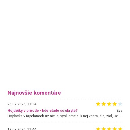
Najnovšie komentáre
25.07.2026, 11:14
Hojdačky v prírode - kde všade sú ukryté?
Eva
Hojdacka v Krpelanoch uz nie je, vysli sme si k nej vcera, ale, zial, uz je znicena. Ak sem planujete cestu len kvoli hojdacke, mozete si ju usetrit. Krasny vyhlad je tu vsak aj bez hojdacky :-)
19.07.2026, 11:44