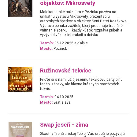
objektov: Mikrosvety
Malokarpatské múzeum v Pezinku pozýva na
unikátnu výstavu Mikrosvety, prezentáciu
autorských šperkov a objektov Soni Ďateľ Kozákovej.
Výstava ponúka zážitok, ktorý presahuje tradičné
vnímanie šperku – každý kúsok rozpráva príbeh a
vyzýva diváka k interakcii a dotyku.
Termín:
05.12.2025 a ďalšie
Mesto:
Pezinok
Ružinovské tekvice
Príďte si s nami užiť jesennú tekvicovú party plnú
farieb, zábavy, ale hlavne krásnych oranžových
tekvíc.
Termín:
04.10.2025
Mesto:
Bratislava
Swap jeseň - zima
Skauti v Trenčianskej Teplej Vás srdečne pozývajú