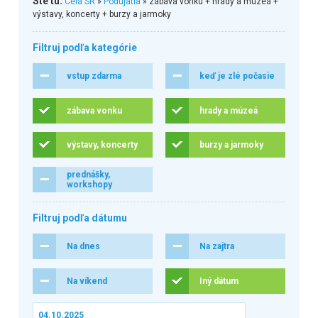
Ste tu:
Celá SR
»
Podujatia
» zábava vonku + hrady a múzeá +
výstavy, koncerty + burzy a jarmoky
Filtruj podľa kategórie
vstup zdarma
keď je zlé počasie
zábava vonku
hrady a múzeá
výstavy, koncerty
burzy a jarmoky
prednášky,
workshopy
Filtruj podľa dátumu
Na dnes
Na zajtra
Na víkend
Iný dátum