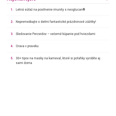
1.
Letná súťaž na posilnenie imunity s neoglucan®
2.
Nepremeškajte s deťmi fantastické prázdninové zážitky!
3.
Sledovanie Perzeidov – večerné kúpanie pod hviezdami
4.
Orava v praveku
5.
30+ tipov na masky na karneval, ktoré si poľahky vyrobíte aj
sami doma