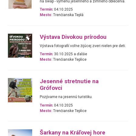
na swap - výmenu jesenného a zimného oblečenia.
Termín:
04.10.2025
Mesto:
Trenčianska Teplá
Výstava Divokou prírodou
Výstava fotografií voľne žijúcej zveri nielen pre deti.
Termín:
30.10.2025 a ďalšie
Mesto:
Trenčianske Teplice
Jesenné stretnutie na
Grófovci
Pozývame na jesennú turistiku.
Termín:
04.10.2025
Mesto:
Trenčianske Teplice
Šarkany na Kráľovej hore