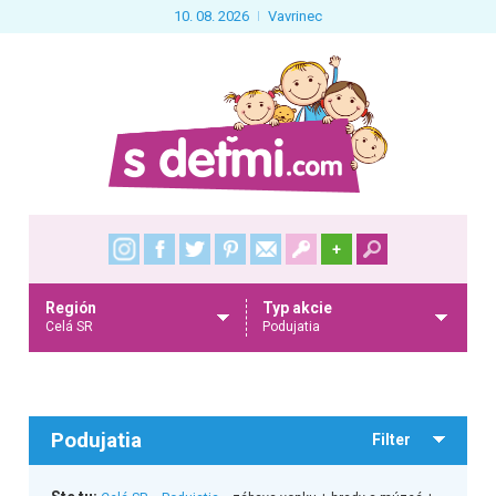
10. 08. 2026
Vavrinec
+
Región
Typ akcie
Celá SR
Podujatia
Podujatia
Filter