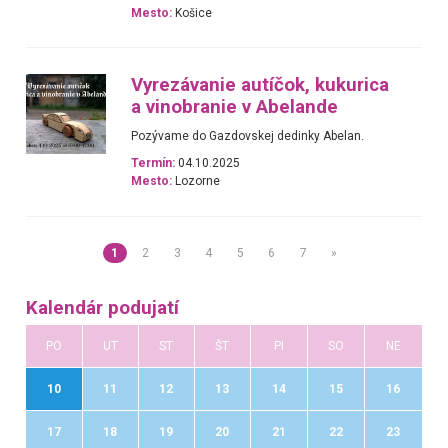
Mesto:
Košice
Vyrezávanie autíčok, kukurica
a vinobranie v Abelande
Pozývame do Gazdovskej dedinky Abelan.
Termín:
04.10.2025
Mesto:
Lozorne
1
2
3
4
5
6
7
»
Kalendár podujatí
PO
UT
ST
ŠT
PI
SO
NE
10
11
12
13
14
15
16
17
18
19
20
21
22
23