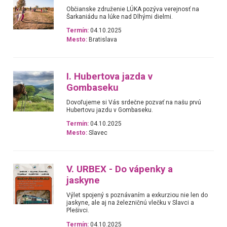
Občianske združenie LÚKA pozýva verejnosť na
Šarkaniádu na lúke nad Dlhými dielmi.
Termín:
04.10.2025
Mesto:
Bratislava
I. Hubertova jazda v
Gombaseku
Dovoľujeme si Vás srdečne pozvať na našu prvú
Hubertovu jazdu v Gombaseku.
Termín:
04.10.2025
Mesto:
Slavec
V. URBEX - Do vápenky a
jaskyne
Výlet spojený s poznávaním a exkurziou nie len do
jaskyne, ale aj na železničnú vlečku v Slavci a
Plešivci.
Termín:
04.10.2025