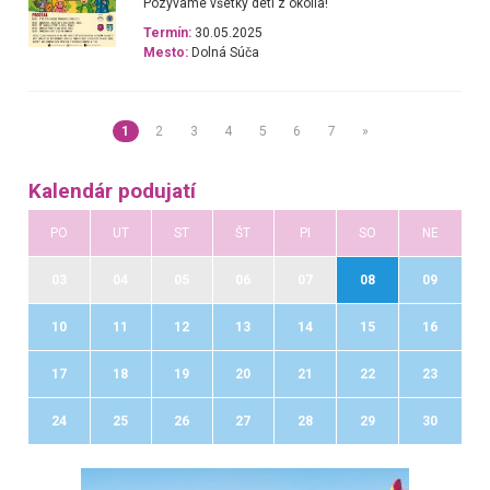
Pozývame všetky deti z okolia!
Termín:
30.05.2025
Mesto:
Dolná Súča
1
2
3
4
5
6
7
»
Kalendár podujatí
PO
UT
ST
ŠT
PI
SO
NE
03
04
05
06
07
08
09
10
11
12
13
14
15
16
17
18
19
20
21
22
23
24
25
26
27
28
29
30