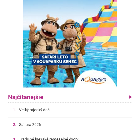
Najčítanejšie
1.
Veľký rajecký deň
2.
Sahara 2026
3.
Tradičné brežské remeselné dvory