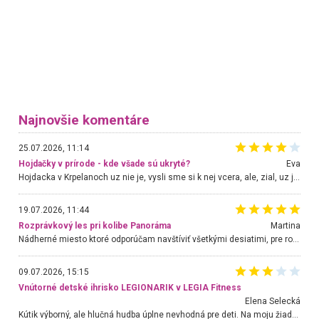
Najnovšie komentáre
25.07.2026, 11:14
Hojdačky v prírode - kde všade sú ukryté?
Eva
Hojdacka v Krpelanoch uz nie je, vysli sme si k nej vcera, ale, zial, uz je znicena. Ak sem planujete cestu len kvoli hojdacke, mozete si ju usetrit. Krasny vyhlad je tu vsak aj bez hojdacky :-)
19.07.2026, 11:44
Rozprávkový les pri kolibe Panoráma
Martina
Nádherné miesto ktoré odporúčam navštíviť všetkými desiatimi, pre rodiny s deťmi, dôchodcom... Proste a jednoducho ozaj rozprávkový les.. určite ešte prídeme. Odniesli sme si na pamiatku krásne tričká,
09.07.2026, 15:15
Vnútorné detské ihrisko LEGIONARIK v LEGIA Fitness
Elena Selecká
Kútik výborný, ale hlučná hudba úplne nevhodná pre deti. Na moju žiadosť o aspoň sušenie nereagovali.