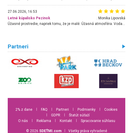
27.06.2026, 16:53
Letné kúpalisko Pezinok
. Monika Lipovská
Úžasné prostredie, napriek tomu, že je malé. Úžasná atmosféra. Voda fantastická a nádherná. Ľudí je pomerne veľa, ale su mili a ohľaduplní. Je veľmi zaujímavé sledovať, ako dokážu spolu športovať cudzí ľudia a bez ohľadu na vek. Vládne tu pohoda. Vnuka neviem dostať z vody. Ďakujem za krásny deň . Urcite sa sem vrátim. Jediný problém je s parkovaním, ale aj ten sa mi podarilo vyriešiť. Monika Bratislava
Partneri
2% z dane
l
FAQ
l
Partneri
l
Podmienky
l
Cookies
l
GDPR
l
Štatút súťaží
O nás
l
Reklama
l
Kontakt
l
Spracovanie súhlasu
© 2026
SDEŤMI.com
l
Všetky práva vyhradené