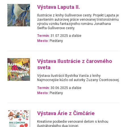
Výstava Laputa II.
Ilustrácie z knihy Gulliverove cesty. Projekt Laputa je
zavŕšením autorovej práce venovanej tristoročnému
výročiu vzniku fantazijného románu Jonathana
Swifta Gulliverove cesty.
Termín:
31.07.2025 a ďalšie
Mesto:
Piešťany
Výstava Ilustrácie z čarovného
sveta
Výstava ilustrácií Bystríka Vanča z knihy
Najmocnejšie kúzlo od autorky Zuzany Csontosovej.
Termín:
30.06.2025 a ďalšie
Mesto:
Piešťany
Výstava Árie z Čimčárie
Kreatívne poobedie venované deťom s knihou
ilustrátorského dua Icinori.