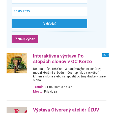
Zrušiť výber
Interaktívna výstava Po
TOP
stopách slonov v OC Korzo
Deti sa môžu tešiť na 13 zaujímavých exponátov,
medzi ktorými si budú môcť napríklad vyskúšať
kŕmenie slona alebo sa spustiť po šmykľavke v tvare
slona.
Termín:
11.06.2025 a ďalšie
Mesto:
Prievidza
Výstava Otvorený ateliér ÚĽUV