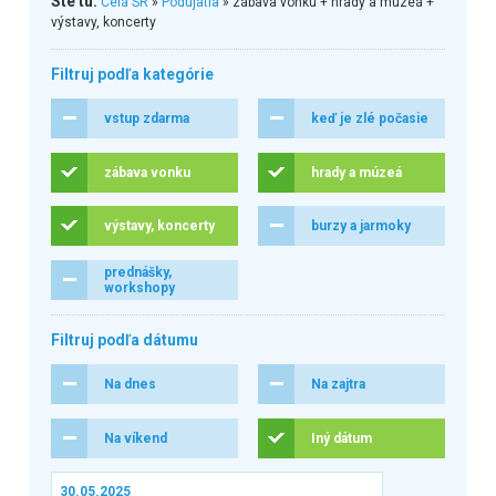
Ste tu:
Celá SR
»
Podujatia
» zábava vonku + hrady a múzeá +
výstavy, koncerty
Filtruj podľa kategórie
vstup zdarma
keď je zlé počasie
zábava vonku
hrady a múzeá
výstavy, koncerty
burzy a jarmoky
prednášky,
workshopy
Filtruj podľa dátumu
Na dnes
Na zajtra
Na víkend
Iný dátum