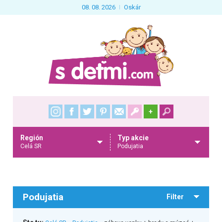
08. 08. 2026
Oskár
+
Región
Typ akcie
Celá SR
Podujatia
Podujatia
Filter