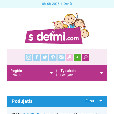
08. 08. 2026
Oskár
+
Región
Typ akcie
Celá SR
Podujatia
Podujatia
Filter