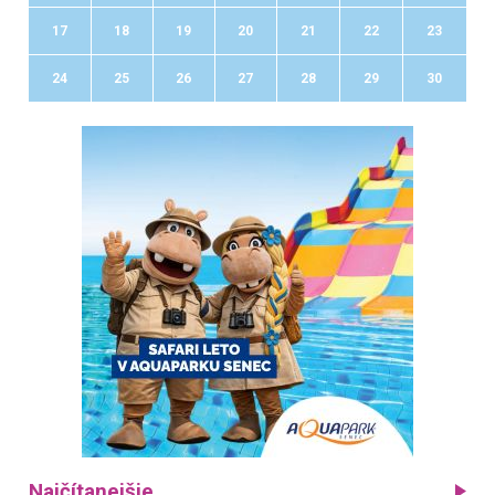
17
18
19
20
21
22
23
24
25
26
27
28
29
30
Najčítanejšie