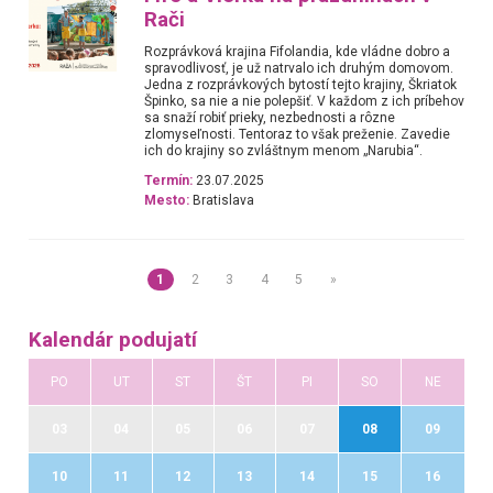
Rači
Rozprávková krajina Fifolandia, kde vládne dobro a
spravodlivosť, je už natrvalo ich druhým domovom.
Jedna z rozprávkových bytostí tejto krajiny, Škriatok
Špinko, sa nie a nie polepšiť. V každom z ich príbehov
sa snaží robiť prieky, nezbednosti a rôzne
zlomyseľnosti. Tentoraz to však preženie. Zavedie
ich do krajiny so zvláštnym menom „Narubia“.
Termín:
23.07.2025
Mesto:
Bratislava
1
2
3
4
5
»
Kalendár podujatí
PO
UT
ST
ŠT
PI
SO
NE
03
04
05
06
07
08
09
10
11
12
13
14
15
16