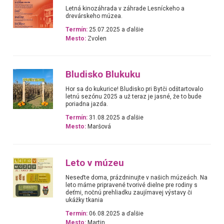
Letná kinozáhrada v záhrade Lesníckeho a
drevárskeho múzea.
Termín:
25.07.2025 a ďalšie
Mesto:
Zvolen
Bludisko Blukuku
Hor sa do kukurice! Bludisko pri Bytči odštartovalo
letnú sezónu 2025 a už teraz je jasné, že to bude
poriadna jazda.
Termín:
31.08.2025 a ďalšie
Mesto:
Maršová
Leto v múzeu
Neseďte doma, prázdninujte v našich múzeách. Na
leto máme pripravené tvorivé dielne pre rodiny s
deťmi, nočnú prehliadku zaujímavej výstavy či
ukážky tkania
Termín:
06.08.2025 a ďalšie
Mesto:
Martin