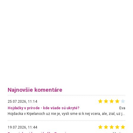
Najnovšie komentáre
25.07.2026, 11:14
Hojdačky v prírode - kde všade sú ukryté?
Eva
Hojdacka v Krpelanoch uz nie je, vysli sme si k nej vcera, ale, zial, uz je znicena. Ak sem planujete cestu len kvoli hojdacke, mozete si ju usetrit. Krasny vyhlad je tu vsak aj bez hojdacky :-)
19.07.2026, 11:44