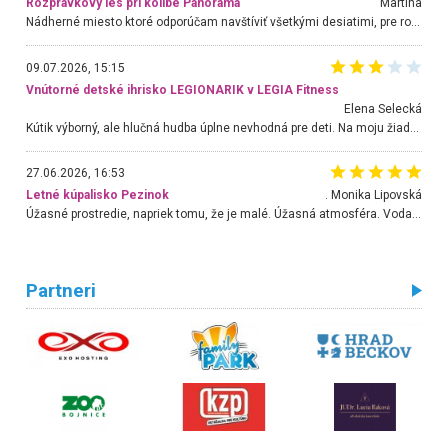
Rozprávkový les pri kolibe Panoráma
Martina
Nádherné miesto ktoré odporúčam navštíviť všetkými desiatimi, pre rodiny s deťmi, dôchodcom... Proste a jednoducho ozaj rozprávkový les.. určite ešte prídeme. Odniesli sme si na pamiatku krásne tričká,
09.07.2026, 15:15
Vnútorné detské ihrisko LEGIONARIK v LEGIA Fitness
Elena Selecká
Kútik výborný, ale hlučná hudba úplne nevhodná pre deti. Na moju žiadosť o aspoň sušenie nereagovali.
27.06.2026, 16:53
Letné kúpalisko Pezinok
. Monika Lipovská
Úžasné prostredie, napriek tomu, že je malé. Úžasná atmosféra. Voda fantastická a nádherná. Ľudí je pomerne veľa, ale su mili a ohľaduplní. Je veľmi zaujímavé sledovať, ako dokážu spolu športovať cudzí ľudia a bez ohľadu na vek. Vládne tu pohoda. Vnuka neviem dostať z vody. Ďakujem za krásny deň . Urcite sa sem vrátim. Jediný problém je s parkovaním, ale aj ten sa mi podarilo vyriešiť. Monika Bratislava
Partneri