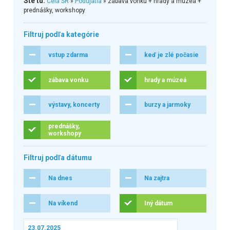
Ste tu:
Celá SR
»
Podujatia
» zábava vonku + hrady a múzeá +
prednášky, workshopy
Filtruj podľa kategórie
vstup zdarma
keď je zlé počasie
zábava vonku
hrady a múzeá
výstavy, koncerty
burzy a jarmoky
prednášky,
workshopy
Filtruj podľa dátumu
Na dnes
Na zajtra
Na víkend
Iný dátum