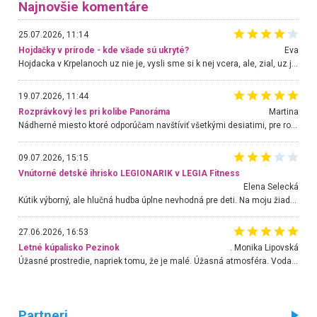
Najnovšie komentáre
25.07.2026, 11:14
Hojdačky v prírode - kde všade sú ukryté?
Eva
Hojdacka v Krpelanoch uz nie je, vysli sme si k nej vcera, ale, zial, uz je znicena. Ak sem planujete cestu len kvoli hojdacke, mozete si ju usetrit. Krasny vyhlad je tu vsak aj bez hojdacky :-)
19.07.2026, 11:44
Rozprávkový les pri kolibe Panoráma
Martina
Nádherné miesto ktoré odporúčam navštíviť všetkými desiatimi, pre rodiny s deťmi, dôchodcom... Proste a jednoducho ozaj rozprávkový les.. určite ešte prídeme. Odniesli sme si na pamiatku krásne tričká,
09.07.2026, 15:15
Vnútorné detské ihrisko LEGIONARIK v LEGIA Fitness
Elena Selecká
Kútik výborný, ale hlučná hudba úplne nevhodná pre deti. Na moju žiadosť o aspoň sušenie nereagovali.
27.06.2026, 16:53
Letné kúpalisko Pezinok
. Monika Lipovská
Úžasné prostredie, napriek tomu, že je malé. Úžasná atmosféra. Voda fantastická a nádherná. Ľudí je pomerne veľa, ale su mili a ohľaduplní. Je veľmi zaujímavé sledovať, ako dokážu spolu športovať cudzí ľudia a bez ohľadu na vek. Vládne tu pohoda. Vnuka neviem dostať z vody. Ďakujem za krásny deň . Urcite sa sem vrátim. Jediný problém je s parkovaním, ale aj ten sa mi podarilo vyriešiť. Monika Bratislava
Partneri