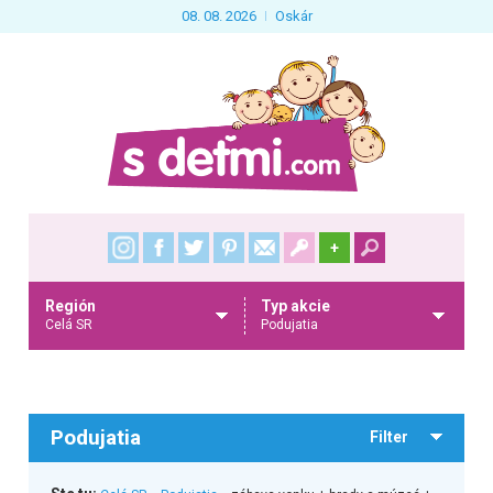
08. 08. 2026
Oskár
+
Región
Typ akcie
Celá SR
Podujatia
Podujatia
Filter