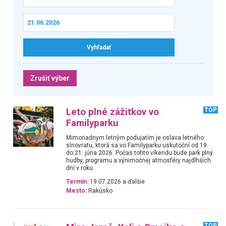
Zrušiť výber
Leto plné zážitkov vo
TOP
Familyparku
Mimoriadnym letným podujatím je oslava letného
slnovratu, ktorá sa vo Familyparku uskutoční od 19.
do 21. júna 2026. Počas tohto víkendu bude park plný
hudby, programu a výnimočnej atmosféry najdlhších
dní v roku.
Termín:
19.07.2026 a ďalšie
Mesto:
Rakúsko
TOP