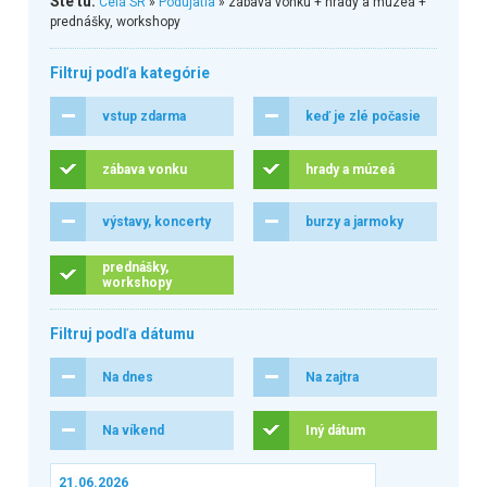
Ste tu:
Celá SR
»
Podujatia
» zábava vonku + hrady a múzeá +
prednášky, workshopy
Filtruj podľa kategórie
vstup zdarma
keď je zlé počasie
zábava vonku
hrady a múzeá
výstavy, koncerty
burzy a jarmoky
prednášky,
workshopy
Filtruj podľa dátumu
Na dnes
Na zajtra
Na víkend
Iný dátum