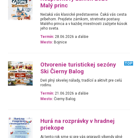
Malý princ
Nečaká vás klasické predstavenie. Čaká vás cesta
príbehom. Prejdete zámkom, stretnete postavy
Malého princa a v každej miestnosti zažijete kúsok
jeho sveta.
Termín:
28.06.2026 a ďalšie
Mesto:
Bojnice
Otvorenie turistickej sezóny
TOP
Ski Čierny Balog
Deň plný skvelej nálady, tradícií a aktivít pre celú
rodinu.
Termín:
21.06.2026 a ďalšie
Mesto:
Čierny Balog
Hurá na rozprávky v hradnej
priekope
Aj tento rok sme si pre vás pripravili víkendy plné