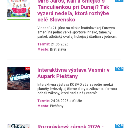
Miro Jaroš, Kali a Smejko s
Tanculienkou pri Dunaji? Tak
vyzerá nedeľa, ktorá rozhýbe
celé Slovensko
V nedeľu 21. júna sa okolie bratislavskej Eurovea
zmení na jedno veľké športové ihrisko, tanečný
parket, atletický ovál aj hokejový štadión v jednom.
Termín:
21.06.2026
Mesto:
Bratislava
Interaktívna výstava Vesmír v
TOP
Aupark Piešťany
Interaktívna výstava KOSMO vás zavedie medzi
planéty, hviezdy aj čierne diery a zábavnou formou
odhalí zákony, ktoré riadia náš vesmír.
Termín:
24.06.2026 a ďalšie
Mesto:
Piešťany
Rozprávkový zámok 2026 -
TOP