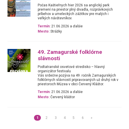
Počas Kaštieľnych hier 2026 sa anglický park
premení na priestor plný divadla, rozprávkových
príbehov a umeleckých zážitkov pre malých i
veľkých návštevníkov.
Termín:
21.06.2026 a ďalšie
Mesto:
Strážky
49. Zamagurské folklórne
slávnosti
Podtatranské osvetové stredisko – hlavný
organizátor festivalu
Vás srdečne pozýva na 49. ročník Zamagurských
folklórnych slávností pripravovaných už druhý rok v
priestoroch Múzea v obci Červený Kláštor.
Termín:
21.06.2026 a ďalšie
Mesto:
Červený kláštor
1
2
3
4
5
6
»