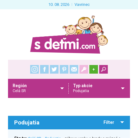
10. 08. 2026
Vavrinec
+
Región
Typ akcie
Celá SR
Podujatia
Podujatia
Filter