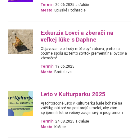
Termín:
20.06.2025 a ďalšie
Mesto:
Spišské Podhradie
Exkurzia Lovci a zberači na
veľkej lúke s Daphne
Objavovanie prírody môže byť zábava, preto sa
poďme spolu už tento štvrtok premeniť na lovcov a
zberačov!
Termín:
19.06.2025
Mesto:
Bratislava
Leto v Kulturparku 2025
Aj tohtoročné Leto v Kulturparku bude bohaté na
zážitky, o ktoré sa postarajú umelci, aby vám
spríjemnili letné večery zaujímavým programom
Termín:
24.08.2025 a ďalšie
Mesto:
Košice