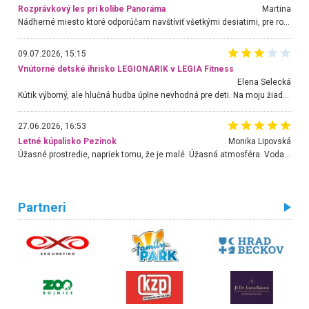
Rozprávkový les pri kolibe Panoráma
Martina
Nádherné miesto ktoré odporúčam navštíviť všetkými desiatimi, pre rodiny s deťmi, dôchodcom... Proste a jednoducho ozaj rozprávkový les.. určite ešte prídeme. Odniesli sme si na pamiatku krásne tričká,
09.07.2026, 15:15
Vnútorné detské ihrisko LEGIONARIK v LEGIA Fitness
Elena Selecká
Kútik výborný, ale hlučná hudba úplne nevhodná pre deti. Na moju žiadosť o aspoň sušenie nereagovali.
27.06.2026, 16:53
Letné kúpalisko Pezinok
. Monika Lipovská
Úžasné prostredie, napriek tomu, že je malé. Úžasná atmosféra. Voda fantastická a nádherná. Ľudí je pomerne veľa, ale su mili a ohľaduplní. Je veľmi zaujímavé sledovať, ako dokážu spolu športovať cudzí ľudia a bez ohľadu na vek. Vládne tu pohoda. Vnuka neviem dostať z vody. Ďakujem za krásny deň . Urcite sa sem vrátim. Jediný problém je s parkovaním, ale aj ten sa mi podarilo vyriešiť. Monika Bratislava
Partneri