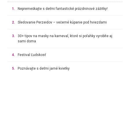
1.
Nepremeškajte s deťmi fantastické prázdninové zážitky!
2.
Sledovanie Perzeidov – večerné kúpanie pod hviezdami
3.
30+ tipov na masky na karneval, ktoré si poľahky vyrobíte aj
sami doma
4.
Festival Ľudskosť
5.
Poznávajte s deťmi jarné kvietky