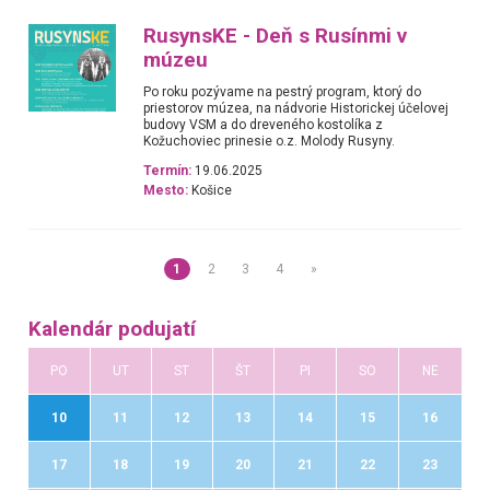
RusynsKE - Deň s Rusínmi v
múzeu
Po roku pozývame na pestrý program, ktorý do
priestorov múzea, na nádvorie Historickej účelovej
budovy VSM a do dreveného kostolíka z
Kožuchoviec prinesie o.z. Molody Rusyny.
Termín:
19.06.2025
Mesto:
Košice
1
2
3
4
»
Kalendár podujatí
PO
UT
ST
ŠT
PI
SO
NE
10
11
12
13
14
15
16
17
18
19
20
21
22
23