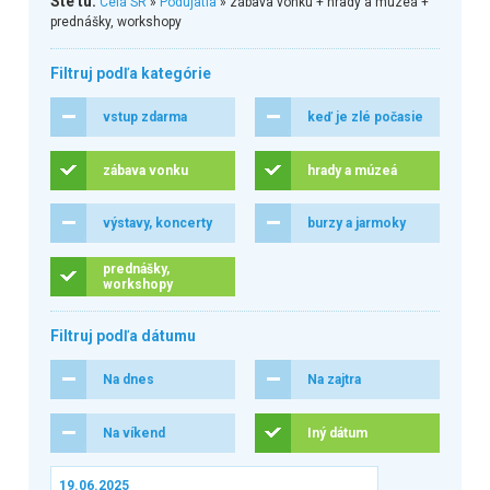
Ste tu:
Celá SR
»
Podujatia
» zábava vonku + hrady a múzeá +
prednášky, workshopy
Filtruj podľa kategórie
vstup zdarma
keď je zlé počasie
zábava vonku
hrady a múzeá
výstavy, koncerty
burzy a jarmoky
prednášky,
workshopy
Filtruj podľa dátumu
Na dnes
Na zajtra
Na víkend
Iný dátum