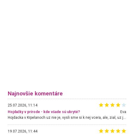
Najnovšie komentáre
25.07.2026, 11:14
Hojdačky v prírode - kde všade sú ukryté?
Eva
Hojdacka v Krpelanoch uz nie je, vysli sme si k nej vcera, ale, zial, uz je znicena. Ak sem planujete cestu len kvoli hojdacke, mozete si ju usetrit. Krasny vyhlad je tu vsak aj bez hojdacky :-)
19.07.2026, 11:44