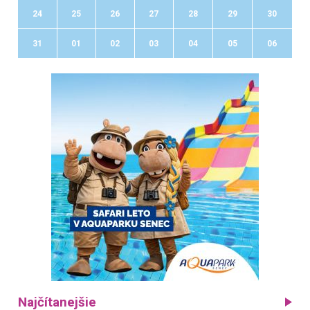
24
25
26
27
28
29
30
31
01
02
03
04
05
06
Najčítanejšie