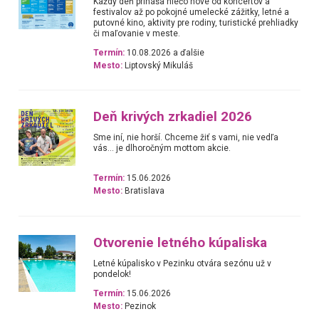
Každý deň prináša niečo nové od koncertov a
festivalov až po pokojné umelecké zážitky, letné a
putovné kino, aktivity pre rodiny, turistické prehliadky
či maľovanie v meste.
Termín:
10.08.2026 a ďalšie
Mesto:
Liptovský Mikuláš
Deň krivých zrkadiel 2026
Sme iní, nie horší. Chceme žiť s vami, nie vedľa
vás... je dlhoročným mottom akcie.
Termín:
15.06.2026
Mesto:
Bratislava
Otvorenie letného kúpaliska
Letné kúpalisko v Pezinku otvára sezónu už v
pondelok!
Termín:
15.06.2026
Mesto:
Pezinok