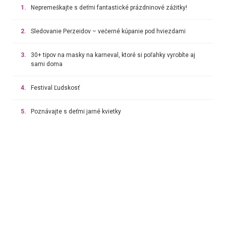
1.
Nepremeškajte s deťmi fantastické prázdninové zážitky!
2.
Sledovanie Perzeidov – večerné kúpanie pod hviezdami
3.
30+ tipov na masky na karneval, ktoré si poľahky vyrobíte aj
sami doma
4.
Festival Ľudskosť
5.
Poznávajte s deťmi jarné kvietky