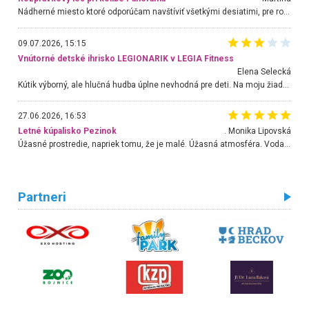
Nádherné miesto ktoré odporúčam navštíviť všetkými desiatimi, pre rodiny s deťmi, dôchodcom... Proste a jednoducho ozaj rozprávkový les.. určite ešte prídeme. Odniesli sme si na pamiatku krásne tričká,
09.07.2026, 15:15
Vnútorné detské ihrisko LEGIONARIK v LEGIA Fitness
Elena Selecká
Kútik výborný, ale hlučná hudba úplne nevhodná pre deti. Na moju žiadosť o aspoň sušenie nereagovali.
27.06.2026, 16:53
Letné kúpalisko Pezinok
. Monika Lipovská
Úžasné prostredie, napriek tomu, že je malé. Úžasná atmosféra. Voda fantastická a nádherná. Ľudí je pomerne veľa, ale su mili a ohľaduplní. Je veľmi zaujímavé sledovať, ako dokážu spolu športovať cudzí ľudia a bez ohľadu na vek. Vládne tu pohoda. Vnuka neviem dostať z vody. Ďakujem za krásny deň . Urcite sa sem vrátim. Jediný problém je s parkovaním, ale aj ten sa mi podarilo vyriešiť. Monika Bratislava
Partneri