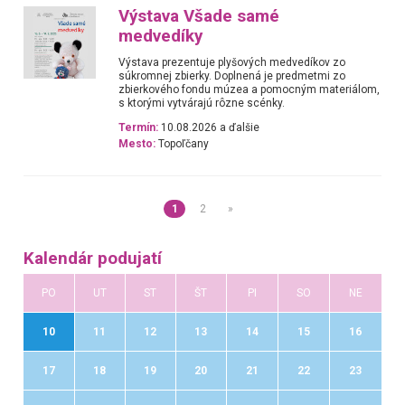
Výstava Všade samé
medvedíky
Výstava prezentuje plyšových medvedíkov zo
súkromnej zbierky. Doplnená je predmetmi zo
zbierkového fondu múzea a pomocným materiálom,
s ktorými vytvárajú rôzne scénky.
Termín:
10.08.2026 a ďalšie
Mesto:
Topoľčany
1
2
»
Kalendár podujatí
PO
UT
ST
ŠT
PI
SO
NE
10
11
12
13
14
15
16
17
18
19
20
21
22
23