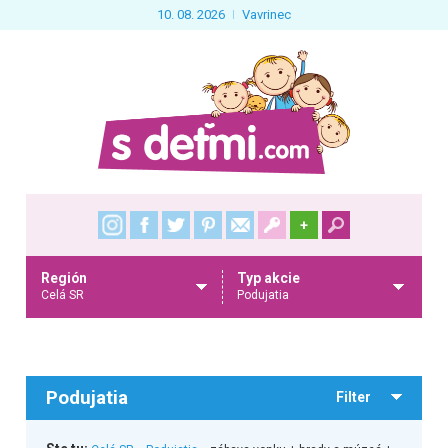
10. 08. 2026
Vavrinec
+
Región
Typ akcie
Celá SR
Podujatia
Podujatia
Filter