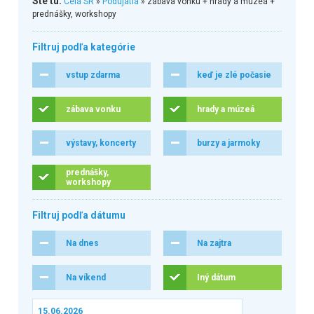
Ste tu:
Celá SR
»
Podujatia
» zábava vonku + hrady a múzeá +
prednášky, workshopy
Filtruj podľa kategórie
vstup zdarma
keď je zlé počasie
zábava vonku
hrady a múzeá
výstavy, koncerty
burzy a jarmoky
prednášky,
workshopy
Filtruj podľa dátumu
Na dnes
Na zajtra
Na víkend
Iný dátum