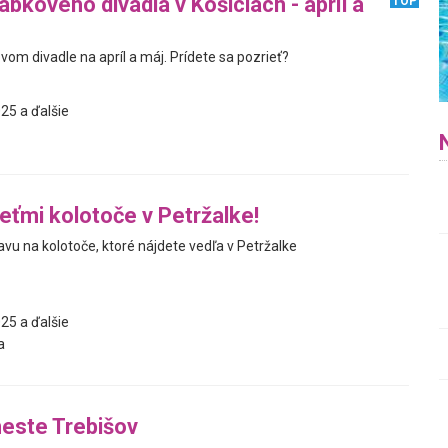
bkového divadla v Košiciach - apríl a
TOP
om divadle na apríl a máj. Prídete sa pozrieť?
25 a ďalšie
deťmi kolotoče v Petržalke!
bavu na kolotoče, ktoré nájdete vedľa v Petržalke
25 a ďalšie
a
meste Trebišov