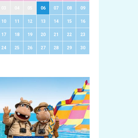
03
04
05
06
07
08
09
10
11
12
13
14
15
16
17
18
19
20
21
22
23
24
25
26
27
28
29
30