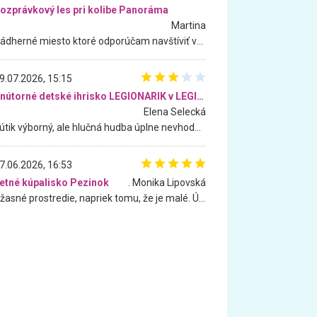
ozprávkový les pri kolibe Panoráma
Martina
Nádherné miesto ktoré odporúčam navštíviť všetkými desiatimi, pre rodiny s deťmi, dôchodcom... Proste a jednoducho ozaj rozprávkový les.. určite ešte prídeme. Odniesli sme si na pamiatku krásne tričká,
9.07.2026, 15:15
Vnútorné detské ihrisko LEGIONARIK v LEGIA Fitness
Elena Selecká
Kútik výborný, ale hlučná hudba úplne nevhodná pre deti. Na moju žiadosť o aspoň sušenie nereagovali.
7.06.2026, 16:53
etné kúpalisko Pezinok
. Monika Lipovská
Úžasné prostredie, napriek tomu, že je malé. Úžasná atmosféra. Voda fantastická a nádherná. Ľudí je pomerne veľa, ale su mili a ohľaduplní. Je veľmi zaujímavé sledovať, ako dokážu spolu športovať cudzí ľudia a bez ohľadu na vek. Vládne tu pohoda. Vnuka neviem dostať z vody. Ďakujem za krásny deň . Urcite sa sem vrátim. Jediný problém je s parkovaním, ale aj ten sa mi podarilo vyriešiť. Monika Bratislava