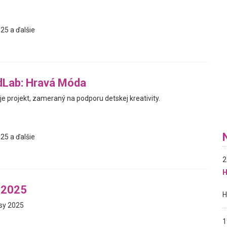
25 a ďalšie
dLab: Hravá Móda
e projekt, zameraný na podporu detskej kreativity.
25 a ďalšie
2
H
 2025
asy 2025
1