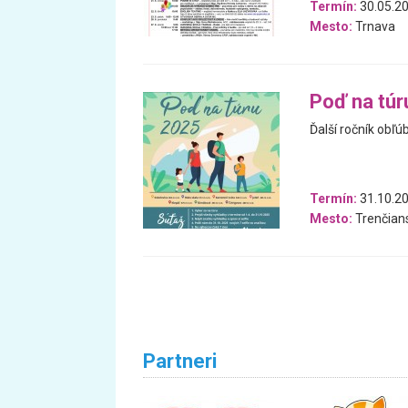
Termín:
30.05.20
Mesto:
Trnava
Poď na túr
Ďalší ročník obľú
Termín:
31.10.20
Mesto:
Trenčians
Partneri