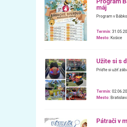
Program Bá
máj
Program v Bábkov
Termín:
31.05.20
Mesto:
Košice
Užite si s 
Príďte si užiť zá
Termín:
02.06.20
Mesto:
Bratislav
Pátrači v 