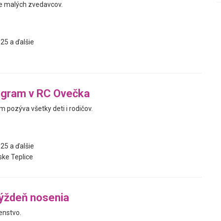
re malých zvedavcov.
25 a ďalšie
ogram v RC Ovečka
 pozýva všetky deti i rodičov.
25 a ďalšie
ke Teplice
ýždeň nosenia
enstvo.