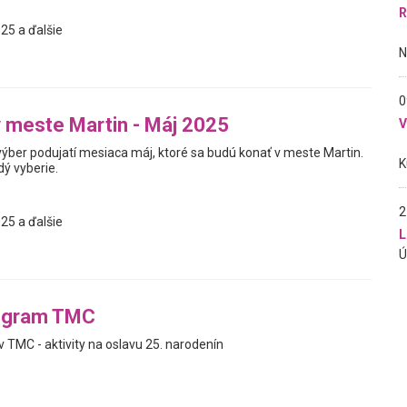
R
25 a ďalšie
0
v meste Martin - Máj 2025
ber podujatí mesiaca máj, ktoré sa budú konať v meste Martin.
dý vyberie.
2
25 a ďalšie
L
ogram TMC
 TMC - aktivity na oslavu 25. narodenín