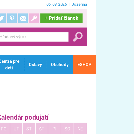
06. 08. 2026
Jozefína
+
Pridať článok
Centrá pre
Oslavy
Obchody
ESHOP
deti
Kalendár podujatí
PO
UT
ST
ŠT
PI
SO
NE