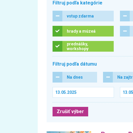
Filtruj podľa kategórie
vstup zdarma
hrady a múzeá
prednášky,
workshopy
Filtruj podľa dátumu
Na dnes
Na zajt
Zrušiť výber