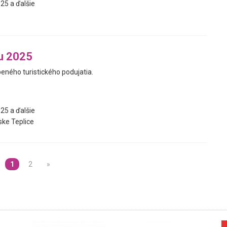
25 a ďalšie
u 2025
beného turistického podujatia.
25 a ďalšie
ke Teplice
1
2
»