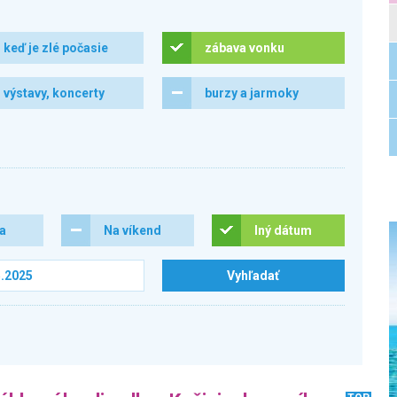
keď je zlé počasie
zábava vonku
výstavy, koncerty
burzy a jarmoky
ra
Na víkend
Iný dátum