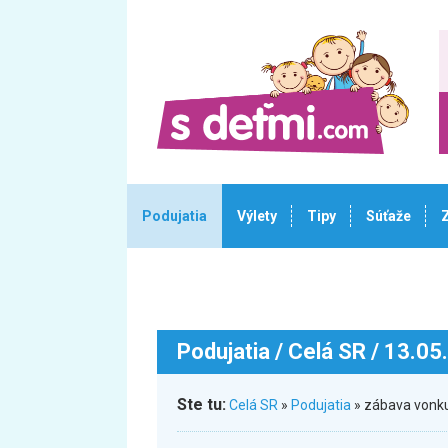
Podujatia
Výlety
Tipy
Súťaže
Podujatia
/ Celá SR / 13.05
Ste tu:
Celá SR
»
Podujatia
» zábava vonku