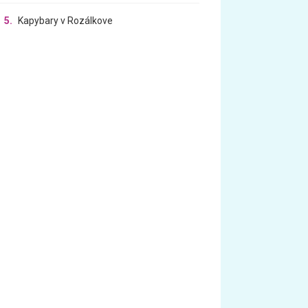
5.
Kapybary v Rozálkove