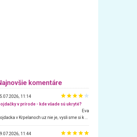
Najnovšie komentáre
5.07.2026, 11:14
ojdačky v prírode - kde všade sú ukryté?
Eva
Hojdacka v Krpelanoch uz nie je, vysli sme si k nej vcera, ale, zial, uz je znicena. Ak sem planujete cestu len kvoli hojdacke, mozete si ju usetrit. Krasny vyhlad je tu vsak aj bez hojdacky :-)
9.07.2026, 11:44