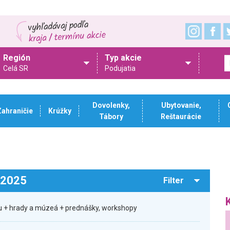
Región
Typ akcie
Celá SR
Podujatia
Dovolenky,
Ubytovanie,
Zahraničie
Krúžky
Tábory
Reštaurácie
.2025
Filter
 + hrady a múzeá + prednášky, workshopy