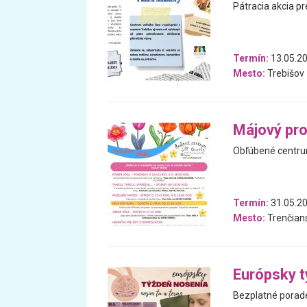
Pátracia akcia p
Termín:
13.05.20
Mesto:
Trebišov
Májový pr
Obľúbené centrum
Termín:
31.05.20
Mesto:
Trenčians
Európsky t
Bezplatné porad