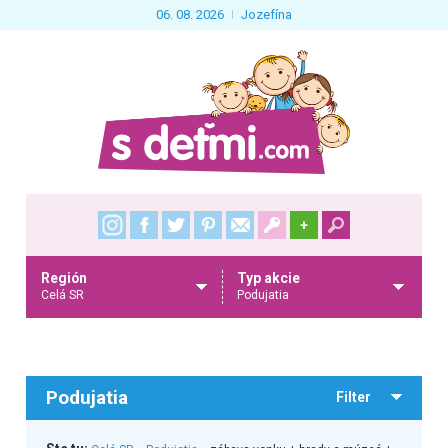
06. 08. 2026
Jozefína
+
Región
Typ akcie
Celá SR
Podujatia
Podujatia
Filter