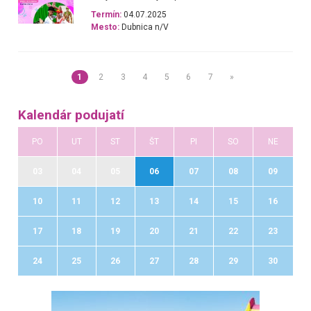
Termín:
04.07.2025
Mesto:
Dubnica n/V
1
2
3
4
5
6
7
»
Kalendár podujatí
PO
UT
ST
ŠT
PI
SO
NE
03
04
05
06
07
08
09
10
11
12
13
14
15
16
17
18
19
20
21
22
23
24
25
26
27
28
29
30