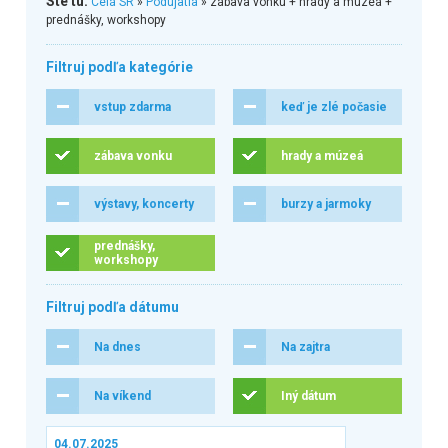
Ste tu:
Celá SR
»
Podujatia
» zábava vonku + hrady a múzeá +
prednášky, workshopy
Filtruj podľa kategórie
vstup zdarma
keď je zlé počasie
zábava vonku
hrady a múzeá
výstavy, koncerty
burzy a jarmoky
prednášky,
workshopy
Filtruj podľa dátumu
Na dnes
Na zajtra
Na víkend
Iný dátum