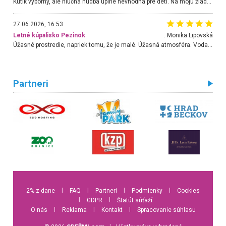
Kútik výborný, ale hlučná hudba úplne nevhodná pre deti. Na moju žiadosť o aspoň sušenie nereagovali.
27.06.2026, 16:53
Letné kúpalisko Pezinok
. Monika Lipovská
Úžasné prostredie, napriek tomu, že je malé. Úžasná atmosféra. Voda fantastická a nádherná. Ľudí je pomerne veľa, ale su mili a ohľaduplní. Je veľmi zaujímavé sledovať, ako dokážu spolu športovať cudzí ľudia a bez ohľadu na vek. Vládne tu pohoda. Vnuka neviem dostať z vody. Ďakujem za krásny deň . Urcite sa sem vrátim. Jediný problém je s parkovaním, ale aj ten sa mi podarilo vyriešiť. Monika Bratislava
Partneri
2% z dane
l
FAQ
l
Partneri
l
Podmienky
l
Cookies
l
GDPR
l
Štatút súťaží
O nás
l
Reklama
l
Kontakt
l
Spracovanie súhlasu