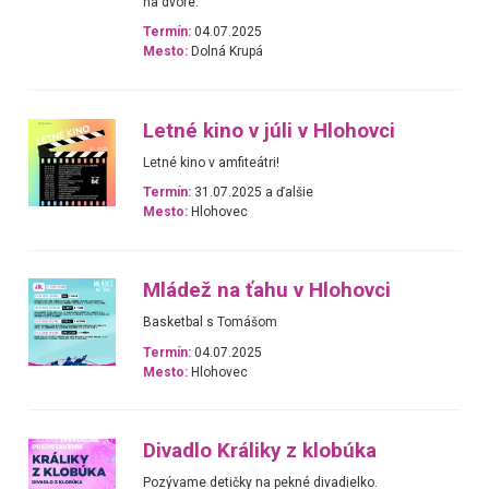
na dvore.
Termín:
04.07.2025
Mesto:
Dolná Krupá
Letné kino v júli v Hlohovci
Letné kino v amfiteátri!
Termín:
31.07.2025 a ďalšie
Mesto:
Hlohovec
Mládež na ťahu v Hlohovci
Basketbal s Tomášom
Termín:
04.07.2025
Mesto:
Hlohovec
Divadlo Králiky z klobúka
Pozývame detičky na pekné divadielko.