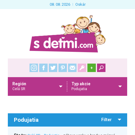
08. 08. 2026
Oskár
+
Región
Typ akcie
Celá SR
Podujatia
Podujatia
Filter