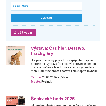
Zrušiť výber
Výstava: Čas hier. Detstvo,
hračky, hry
Hra je univerzálny jazyk, ktorý spája deti naprieč
storočiami. Výstava Čas hier vás prevedie cestou
histórie hračiek a hier, ktoré sa pod vplyvom doby
menili, ale v mnohom zostávali prekvapivo rovnaké.
Termín:
28.02.2026 a ďalšie
Mesto:
Pezinok
Šenkvické hody 2025
Okrem hudobného programu sa môžete tešiť aj na