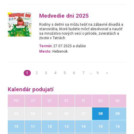
Medvedie dni 2025
Rodiny s deťmi sa môžu tešiť na zábavné divadlá a
stanovištia, ktoré budete môcť absolvovať a naučiť
sa množstvo nových vecí o prírode, zvieratách a
živote v Tatrách
Termín:
27.07.2025 a ďalšie
Mesto:
Hebienok
1
2
3
4
5
6
7
…
9
»
Kalendár podujatí
PO
UT
ST
ŠT
PI
SO
NE
03
04
05
06
07
08
09
10
11
12
13
14
15
16