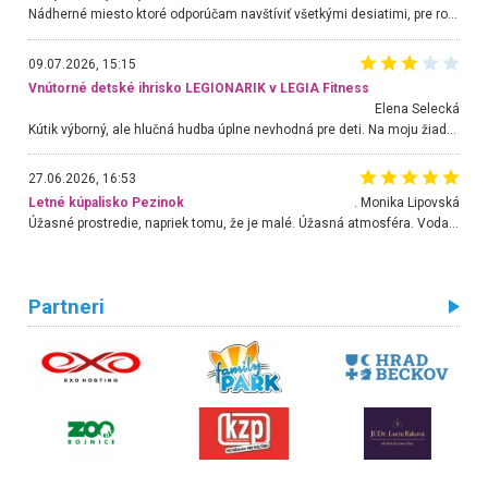
Nádherné miesto ktoré odporúčam navštíviť všetkými desiatimi, pre rodiny s deťmi, dôchodcom... Proste a jednoducho ozaj rozprávkový les.. určite ešte prídeme. Odniesli sme si na pamiatku krásne tričká,
09.07.2026, 15:15
Vnútorné detské ihrisko LEGIONARIK v LEGIA Fitness
Elena Selecká
Kútik výborný, ale hlučná hudba úplne nevhodná pre deti. Na moju žiadosť o aspoň sušenie nereagovali.
27.06.2026, 16:53
Letné kúpalisko Pezinok
. Monika Lipovská
Úžasné prostredie, napriek tomu, že je malé. Úžasná atmosféra. Voda fantastická a nádherná. Ľudí je pomerne veľa, ale su mili a ohľaduplní. Je veľmi zaujímavé sledovať, ako dokážu spolu športovať cudzí ľudia a bez ohľadu na vek. Vládne tu pohoda. Vnuka neviem dostať z vody. Ďakujem za krásny deň . Urcite sa sem vrátim. Jediný problém je s parkovaním, ale aj ten sa mi podarilo vyriešiť. Monika Bratislava
Partneri