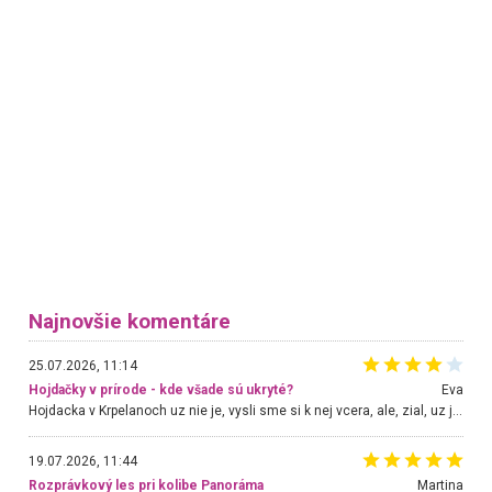
Najnovšie komentáre
25.07.2026, 11:14
Hojdačky v prírode - kde všade sú ukryté?
Eva
Hojdacka v Krpelanoch uz nie je, vysli sme si k nej vcera, ale, zial, uz je znicena. Ak sem planujete cestu len kvoli hojdacke, mozete si ju usetrit. Krasny vyhlad je tu vsak aj bez hojdacky :-)
19.07.2026, 11:44
Rozprávkový les pri kolibe Panoráma
Martina