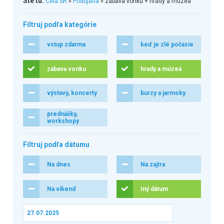
Ste tu:
Celá SR
»
Podujatia
» zábava vonku + hrady a múzeá
Filtruj podľa kategórie
vstup zdarma
keď je zlé počasie
zábava vonku
hrady a múzeá
výstavy, koncerty
burzy a jarmoky
prednášky,
workshopy
Filtruj podľa dátumu
Na dnes
Na zajtra
Na víkend
Iný dátum