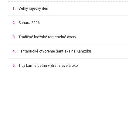
1.
Veľký rajecký deň
2.
Sahara 2026
3.
Tradičné brežské remeselné dvory
4.
Fantastické otvorenie Šantiska na Kamzíku
5.
Tipy kam s deťmi v Bratislave a okolí