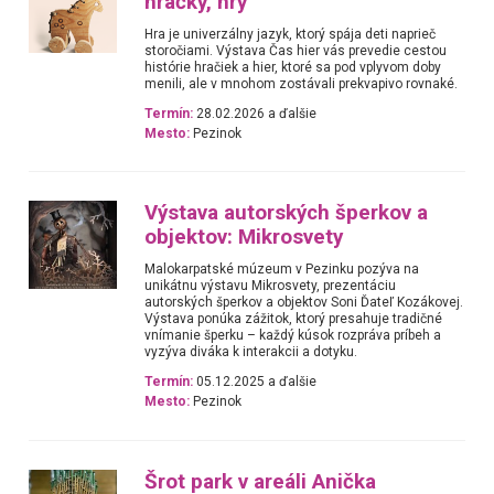
hračky, hry
Hra je univerzálny jazyk, ktorý spája deti naprieč
storočiami. Výstava Čas hier vás prevedie cestou
histórie hračiek a hier, ktoré sa pod vplyvom doby
menili, ale v mnohom zostávali prekvapivo rovnaké.
Termín:
28.02.2026 a ďalšie
Mesto:
Pezinok
Výstava autorských šperkov a
objektov: Mikrosvety
Malokarpatské múzeum v Pezinku pozýva na
unikátnu výstavu Mikrosvety, prezentáciu
autorských šperkov a objektov Soni Ďateľ Kozákovej.
Výstava ponúka zážitok, ktorý presahuje tradičné
vnímanie šperku – každý kúsok rozpráva príbeh a
vyzýva diváka k interakcii a dotyku.
Termín:
05.12.2025 a ďalšie
Mesto:
Pezinok
Šrot park v areáli Anička