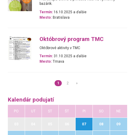
bazárik.
Termín:
16.10.2025 a ďalšie
Mesto:
Bratislava
Októbrový program TMC
Októbrové aktivity v TMC
Termín:
31.10.2025 a ďalšie
Mesto:
Trnava
1
2
»
Kalendár podujatí
PO
UT
ST
ŠT
PI
SO
NE
03
04
05
06
07
08
09