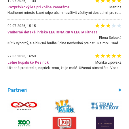
19.07.2026, 11:44
Rozprávkový les pri kolibe Panoráma
Martina
Nádherné miesto ktoré odporúčam navštíviť všetkými desiatimi, pre rodiny s deťmi, dôchodcom... Proste a jednoducho ozaj rozprávkový les.. určite ešte prídeme. Odniesli sme si na pamiatku krásne tričká,
09.07.2026, 15:15
Vnútorné detské ihrisko LEGIONARIK v LEGIA Fitness
Elena Selecká
Kútik výborný, ale hlučná hudba úplne nevhodná pre deti. Na moju žiadosť o aspoň sušenie nereagovali.
27.06.2026, 16:53
Letné kúpalisko Pezinok
. Monika Lipovská
Úžasné prostredie, napriek tomu, že je malé. Úžasná atmosféra. Voda fantastická a nádherná. Ľudí je pomerne veľa, ale su mili a ohľaduplní. Je veľmi zaujímavé sledovať, ako dokážu spolu športovať cudzí ľudia a bez ohľadu na vek. Vládne tu pohoda. Vnuka neviem dostať z vody. Ďakujem za krásny deň . Urcite sa sem vrátim. Jediný problém je s parkovaním, ale aj ten sa mi podarilo vyriešiť. Monika Bratislava
Partneri