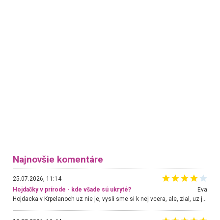
Najnovšie komentáre
25.07.2026, 11:14
Hojdačky v prírode - kde všade sú ukryté?
Eva
Hojdacka v Krpelanoch uz nie je, vysli sme si k nej vcera, ale, zial, uz je znicena. Ak sem planujete cestu len kvoli hojdacke, mozete si ju usetrit. Krasny vyhlad je tu vsak aj bez hojdacky :-)