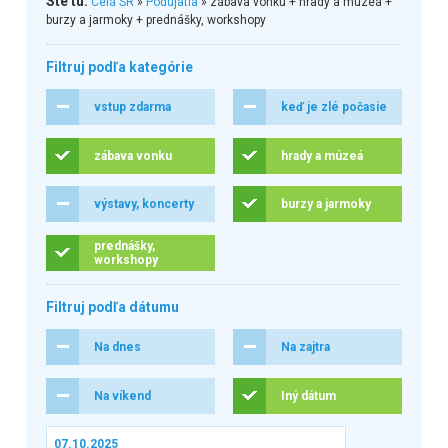
Ste tu:
Celá SR
»
Podujatia
» zábava vonku + hrady a múzeá +
burzy a jarmoky + prednášky, workshopy
Filtruj podľa kategórie
vstup zdarma
keď je zlé počasie
zábava vonku
hrady a múzeá
výstavy, koncerty
burzy a jarmoky
prednášky,
workshopy
Filtruj podľa dátumu
Na dnes
Na zajtra
Na víkend
Iný dátum