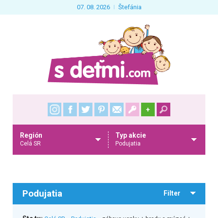
07. 08. 2026
Štefánia
+
Región
Typ akcie
Celá SR
Podujatia
Podujatia
Filter