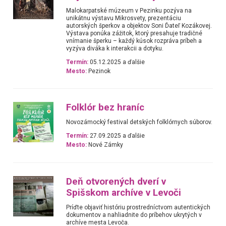
Malokarpatské múzeum v Pezinku pozýva na
unikátnu výstavu Mikrosvety, prezentáciu
autorských šperkov a objektov Soni Ďateľ Kozákovej.
Výstava ponúka zážitok, ktorý presahuje tradičné
vnímanie šperku – každý kúsok rozpráva príbeh a
vyzýva diváka k interakcii a dotyku.
Termín:
05.12.2025 a ďalšie
Mesto:
Pezinok
Folklór bez hraníc
Novozámocký festival detských folklórnych súborov.
Termín:
27.09.2025 a ďalšie
Mesto:
Nové Zámky
Deň otvorených dverí v
Spišskom archíve v Levoči
Príďte objaviť históriu prostredníctvom autentických
dokumentov a nahliadnite do príbehov ukrytých v
archíve mesta Levoča.