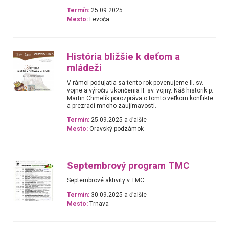
Termín:
25.09.2025
Mesto:
Levoča
História bližšie k deťom a
mládeži
V rámci podujatia sa tento rok povenujeme II. sv.
vojne a výročiu ukončenia II. sv. vojny. Náš historik p.
Martin Chmelík porozpráva o tomto veľkom konflikte
a prezradí mnoho zaujímavosti.
Termín:
25.09.2025 a ďalšie
Mesto:
Oravský podzámok
Septembrový program TMC
Septembrové aktivity v TMC
Termín:
30.09.2025 a ďalšie
Mesto:
Trnava