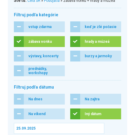
Ste tu:
Celá SR
»
Podujatia
» zábava vonku + hrady a múzeá
Filtruj podľa kategórie
vstup zdarma
keď je zlé počasie
zábava vonku
hrady a múzeá
výstavy, koncerty
burzy a jarmoky
prednášky,
workshopy
Filtruj podľa dátumu
Na dnes
Na zajtra
Na víkend
Iný dátum