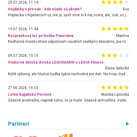
25.07.2026, 11:14
Hojdačky v prírode - kde všade sú ukryté?
Eva
Hojdacka v Krpelanoch uz nie je, vysli sme si k nej vcera, ale, zial, uz je znicena. Ak sem planujete cestu len kvoli hojdacke, mozete si ju usetrit. Krasny vyhlad je tu vsak aj bez hojdacky :-)
19.07.2026, 11:44
Rozprávkový les pri kolibe Panoráma
Martina
Nádherné miesto ktoré odporúčam navštíviť všetkými desiatimi, pre rodiny s deťmi, dôchodcom... Proste a jednoducho ozaj rozprávkový les.. určite ešte prídeme. Odniesli sme si na pamiatku krásne tričká,
09.07.2026, 15:15
Vnútorné detské ihrisko LEGIONARIK v LEGIA Fitness
Elena Selecká
Kútik výborný, ale hlučná hudba úplne nevhodná pre deti. Na moju žiadosť o aspoň sušenie nereagovali.
27.06.2026, 16:53
Letné kúpalisko Pezinok
. Monika Lipovská
Úžasné prostredie, napriek tomu, že je malé. Úžasná atmosféra. Voda fantastická a nádherná. Ľudí je pomerne veľa, ale su mili a ohľaduplní. Je veľmi zaujímavé sledovať, ako dokážu spolu športovať cudzí ľudia a bez ohľadu na vek. Vládne tu pohoda. Vnuka neviem dostať z vody. Ďakujem za krásny deň . Urcite sa sem vrátim. Jediný problém je s parkovaním, ale aj ten sa mi podarilo vyriešiť. Monika Bratislava
Partneri