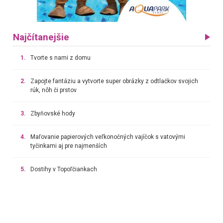
Najčítanejšie
1.
Tvorte s nami z domu
2.
Zapojte fantáziu a vytvorte super obrázky z odtlačkov svojich
rúk, nôh či prstov
3.
Zbyňovské hody
4.
Maľovanie papierových veľkonočných vajíčok s vatovými
tyčinkami aj pre najmenších
5.
Dostihy v Topoľčiankach