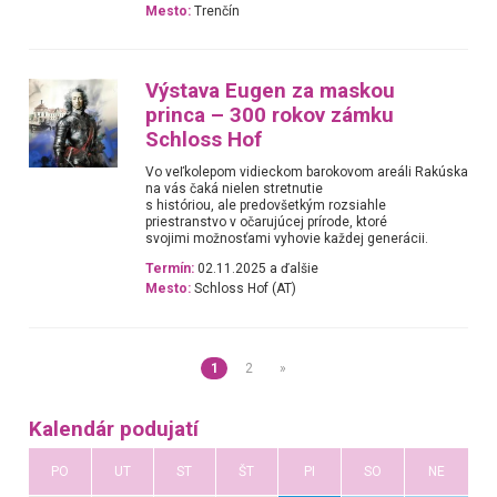
Mesto:
Trenčín
Výstava Eugen za maskou
princa – 300 rokov zámku
Schloss Hof
Vo veľkolepom vidieckom barokovom areáli Rakúska
na vás čaká nielen stretnutie
s históriou, ale predovšetkým rozsiahle
priestranstvo v očarujúcej prírode, ktoré
svojimi možnosťami vyhovie každej generácii.
Termín:
02.11.2025 a ďalšie
Mesto:
Schloss Hof (AT)
1
2
»
Kalendár podujatí
PO
UT
ST
ŠT
PI
SO
NE