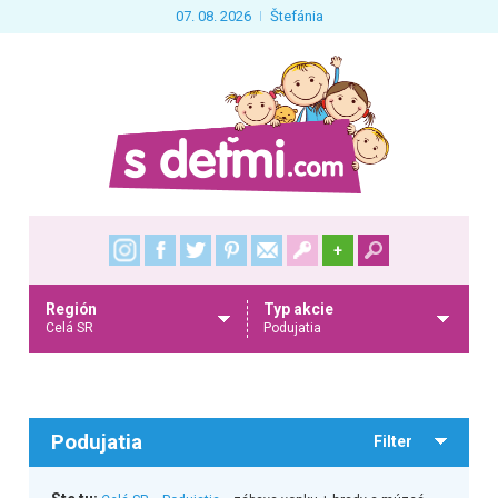
07. 08. 2026
Štefánia
+
Región
Typ akcie
Celá SR
Podujatia
Podujatia
Filter