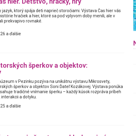
s hier. Detstvo, hračky, hry
y jazyk, ktorý spája deti naprieč storočiami. Výstava Čas hier vás
istórie hračiek a hier, ktoré sa pod vplyvom doby menili, ale v
i prekvapivo rovnaké.
26 a ďalšie
torských šperkov a objektov:
y
úzeum v Pezinku pozýva na unikátnu výstavu Mikrosvety,
rských šperkov a objektov Soni Ďateľ Kozákovej. Výstava ponúka
resahuje tradičné vnímanie šperku – každý kúsok rozpráva príbeh
 interakcii a dotyku.
25 a ďalšie