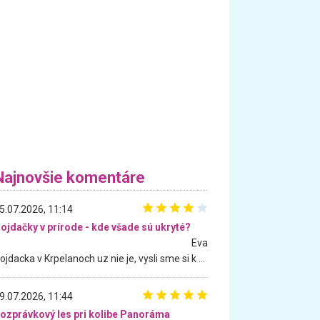
Najnovšie komentáre
5.07.2026, 11:14
ojdačky v prírode - kde všade sú ukryté?
Eva
Hojdacka v Krpelanoch uz nie je, vysli sme si k nej vcera, ale, zial, uz je znicena. Ak sem planujete cestu len kvoli hojdacke, mozete si ju usetrit. Krasny vyhlad je tu vsak aj bez hojdacky :-)
9.07.2026, 11:44
ozprávkový les pri kolibe Panoráma