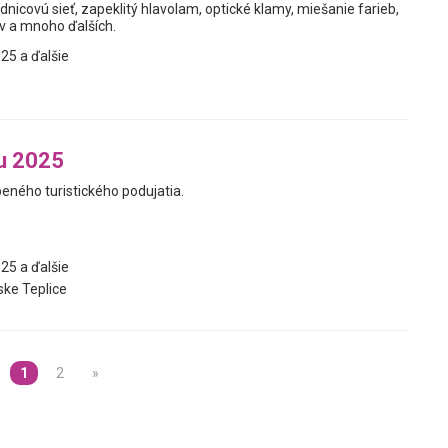
dnicovú sieť, zapeklitý hlavolam, optické klamy, miešanie farieb,
av a mnoho ďalších.
25 a ďalšie
u 2025
beného turistického podujatia.
25 a ďalšie
ke Teplice
1
2
»