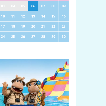
03
04
05
06
07
08
09
10
11
12
13
14
15
16
17
18
19
20
21
22
23
24
25
26
27
28
29
30