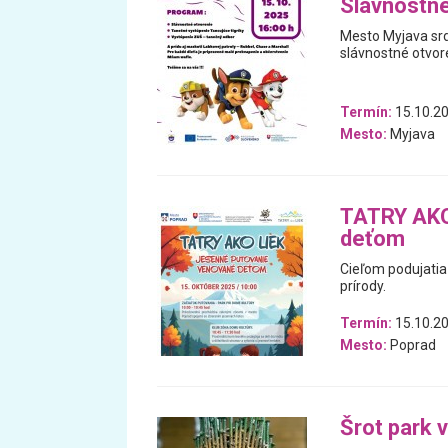
Slávnostné
Mesto Myjava srde
slávnostné otvor
Termín:
15.10.2
Mesto:
Myjava
TATRY AKO
deťom
Cieľom podujatia
prírody.
Termín:
15.10.2
Mesto:
Poprad
Šrot park v