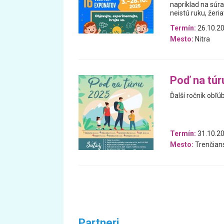
napríklad na súra
neistú ruku, žeri
Termín:
26.10.20
Mesto:
Nitra
Poď na túr
Ďalší ročník obľú
Termín:
31.10.20
Mesto:
Trenčians
Partneri