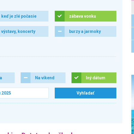
keď je zlé počasie
zábava vonku
výstavy, koncerty
burzy a jarmoky
ra
Na víkend
Iný dátum