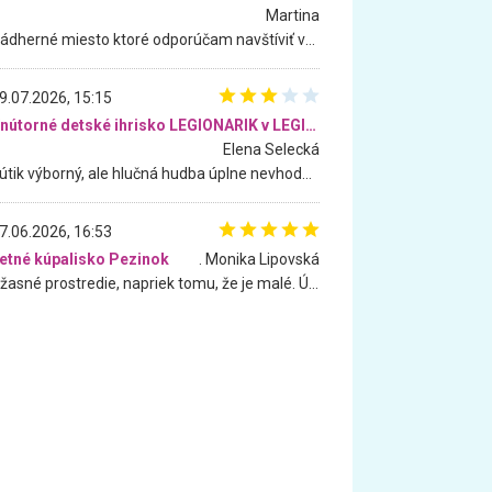
Martina
Nádherné miesto ktoré odporúčam navštíviť všetkými desiatimi, pre rodiny s deťmi, dôchodcom... Proste a jednoducho ozaj rozprávkový les.. určite ešte prídeme. Odniesli sme si na pamiatku krásne tričká,
9.07.2026, 15:15
Vnútorné detské ihrisko LEGIONARIK v LEGIA Fitness
Elena Selecká
Kútik výborný, ale hlučná hudba úplne nevhodná pre deti. Na moju žiadosť o aspoň sušenie nereagovali.
7.06.2026, 16:53
etné kúpalisko Pezinok
. Monika Lipovská
Úžasné prostredie, napriek tomu, že je malé. Úžasná atmosféra. Voda fantastická a nádherná. Ľudí je pomerne veľa, ale su mili a ohľaduplní. Je veľmi zaujímavé sledovať, ako dokážu spolu športovať cudzí ľudia a bez ohľadu na vek. Vládne tu pohoda. Vnuka neviem dostať z vody. Ďakujem za krásny deň . Urcite sa sem vrátim. Jediný problém je s parkovaním, ale aj ten sa mi podarilo vyriešiť. Monika Bratislava