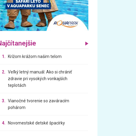
Najčítanejšie
1.
Krížom krážom našim telom
2.
Veľký letný manuál: Ako si chrániť
zdravie pri vysokých vonkajších
teplotách
3.
Vianočné tvorenie so zaváracím
pohárom
4.
Novomestské detské špacírky