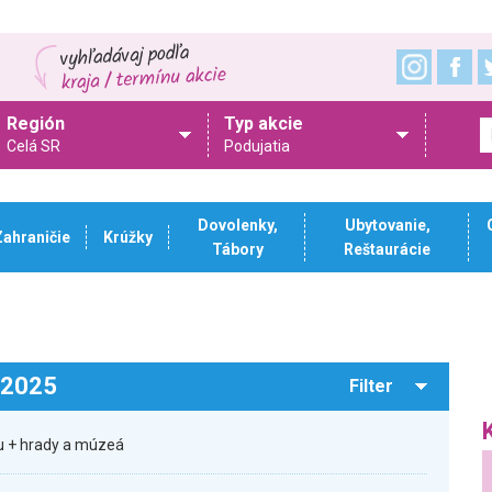
Región
Typ akcie
Celá SR
Podujatia
Dovolenky,
Ubytovanie,
Zahraničie
Krúžky
Tábory
Reštaurácie
.2025
Filter
u + hrady a múzeá