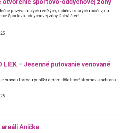
 otvorenie športovo-oddychovej zóny
čne pozýva malých i veľkých, rodičov i starých rodičov, na
enie Športovo-oddychovej zóny Dolná štvrť.
025
 LIEK – Jesenné putovanie venované
 je hravou formou priblížiť deťom dôležitosť stromov a ochranu
025
 areáli Anička