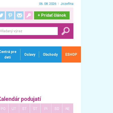
06. 08. 2026
Jozefína
+
Pridať článok
Centrá pre
Oslavy
Obchody
ESHOP
deti
Kalendár podujatí
PO
UT
ST
ŠT
PI
SO
NE