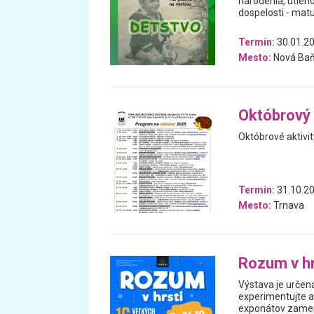
narodenia, útleho
dospelosti - matu
Termín:
30.01.20
Mesto:
Nová Ba
Októbrový
Októbrové aktivi
Termín:
31.10.20
Mesto:
Trnava
Rozum v h
Výstava je určená
experimentujte a 
exponátov zamera