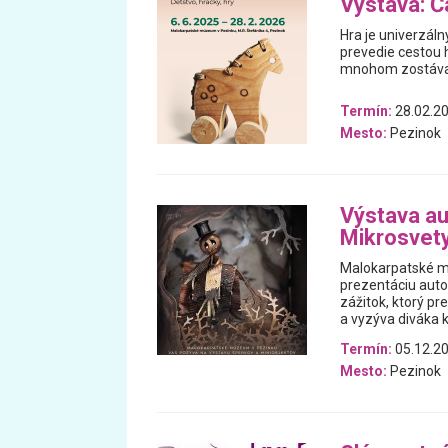
Výstava: Ča
Hra je univerzáln
prevedie cestou h
mnohom zostával
Termín:
28.02.20
Mesto:
Pezinok
Výstava au
Mikrosvet
Malokarpatské m
prezentáciu auto
zážitok, ktorý p
a vyzýva diváka k
Termín:
05.12.20
Mesto:
Pezinok