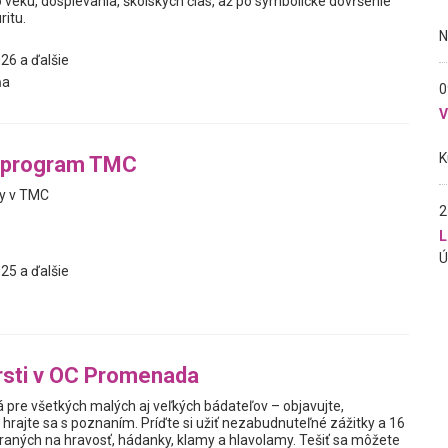
 veku, dospievania, školských čias, až po symbolické dovŕšenie
ritu.
26 a ďalšie
ňa
0
 program TMC
ty v TMC
2
L
25 a ďalšie
rsti v OC Promenada
 pre všetkých malých aj veľkých bádateľov – objavujte,
hrajte sa s poznaním. Príďte si užiť nezabudnuteľné zážitky a 16
ných na hravosť, hádanky, klamy a hlavolamy. Tešiť sa môžete