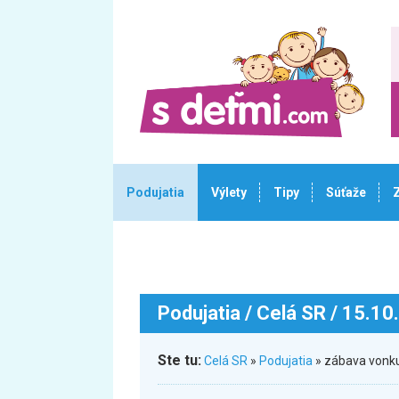
Podujatia
Výlety
Tipy
Súťaže
Podujatia
/ Celá SR / 15.10
Ste tu:
Celá SR
»
Podujatia
» zábava vonk