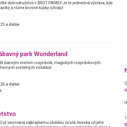
veľké dobrodružstvo v ŠROT PARKU! Je to jedinečná výstava, kde
iastky a rôzne kovové kúsky ožívajú!
25 a ďalšie
ábavný park Wonderland
liť žiarivým svetom rozprávok, magických rozprávkových
herných svetelných inštalácií.
2
26 a ďalšie
H
a
etstvo
1
je venovaná najkrajšiemu obdobiu života človeka od jeho
R