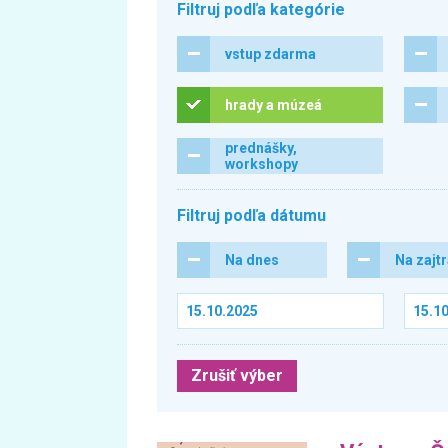
Filtruj podľa kategórie
vstup zdarma
hrady a múzeá
prednášky,
workshopy
Filtruj podľa dátumu
Na dnes
Na zajt
Zrušiť výber