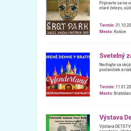
Pripravte sa na 
staré železo, súč
Termín:
31.10.20
Mesto:
Košice
Svetelný z
Nechajte sa okúz
postavičiek a nád
Termín:
11.01.20
Mesto:
Bratislav
Výstava D
Výstava DETSTVO 