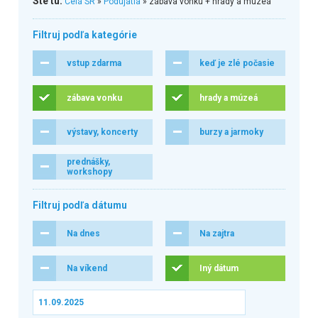
Ste tu:
Celá SR
»
Podujatia
» zábava vonku + hrady a múzeá
Filtruj podľa kategórie
vstup zdarma
keď je zlé počasie
zábava vonku
hrady a múzeá
výstavy, koncerty
burzy a jarmoky
prednášky,
workshopy
Filtruj podľa dátumu
Na dnes
Na zajtra
Na víkend
Iný dátum