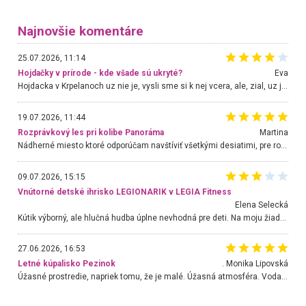
Najnovšie komentáre
25.07.2026, 11:14
Hojdačky v prírode - kde všade sú ukryté?
Eva
Hojdacka v Krpelanoch uz nie je, vysli sme si k nej vcera, ale, zial, uz je znicena. Ak sem planujete cestu len kvoli hojdacke, mozete si ju usetrit. Krasny vyhlad je tu vsak aj bez hojdacky :-)
19.07.2026, 11:44
Rozprávkový les pri kolibe Panoráma
Martina
Nádherné miesto ktoré odporúčam navštíviť všetkými desiatimi, pre rodiny s deťmi, dôchodcom... Proste a jednoducho ozaj rozprávkový les.. určite ešte prídeme. Odniesli sme si na pamiatku krásne tričká,
09.07.2026, 15:15
Vnútorné detské ihrisko LEGIONARIK v LEGIA Fitness
Elena Selecká
Kútik výborný, ale hlučná hudba úplne nevhodná pre deti. Na moju žiadosť o aspoň sušenie nereagovali.
27.06.2026, 16:53
Letné kúpalisko Pezinok
. Monika Lipovská
Úžasné prostredie, napriek tomu, že je malé. Úžasná atmosféra. Voda fantastická a nádherná. Ľudí je pomerne veľa, ale su mili a ohľaduplní. Je veľmi zaujímavé sledovať, ako dokážu spolu športovať cudzí ľudia a bez ohľadu na vek. Vládne tu pohoda. Vnuka neviem dostať z vody. Ďakujem za krásny deň . Urcite sa sem vrátim. Jediný problém je s parkovaním, ale aj ten sa mi podarilo vyriešiť. Monika Bratislava