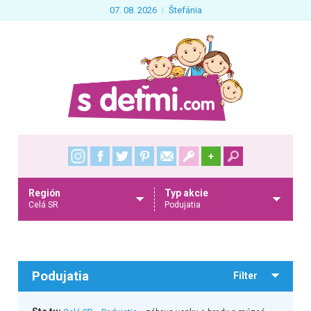
07. 08. 2026
Štefánia
+
Región
Typ akcie
Celá SR
Podujatia
Podujatia
Filter