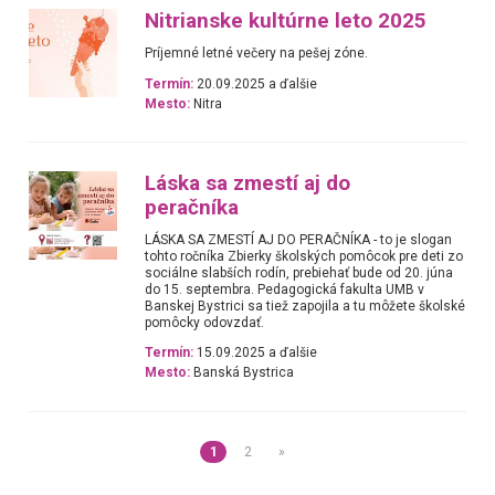
Nitrianske kultúrne leto 2025
Príjemné letné večery na pešej zóne.
Termín:
20.09.2025 a ďalšie
Mesto:
Nitra
Láska sa zmestí aj do
peračníka
LÁSKA SA ZMESTÍ AJ DO PERAČNÍKA - to je slogan
tohto ročníka Zbierky školských pomôcok pre deti zo
sociálne slabších rodín, prebiehať bude od 20. júna
do 15. septembra. Pedagogická fakulta UMB v
Banskej Bystrici sa tiež zapojila a tu môžete školské
pomôcky odovzdať.
Termín:
15.09.2025 a ďalšie
Mesto:
Banská Bystrica
1
2
»