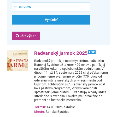
Zrušiť výber
Radvanský jarmok 2025
TOP
Radvanský jarmok je neodmysliteľnou súčasťou
Banskej Bystrice už takmer 400 rokov a patrí k jej
najväčším kultúrno-spoločenským podujatiam. V
dňoch 11. až 14. septembra 2025 si aj vďaka nemu
pripomenieme významné výročie, 770 rokov od
udelenia listiny mestských privilégií mestu pod
Urpínom. Tohtoročný 367. Radvanský jarmok opäť
láka pestrým programom, ktorým verejnosti
sprostredkujeme históriu – vzostupy a pády srdca
stredného Slovenska. Lokalita pri Barbakáne sa
premení na historické mestečko.
Termín:
14.09.2025 a ďalšie
Mesto:
Banská Bystrica