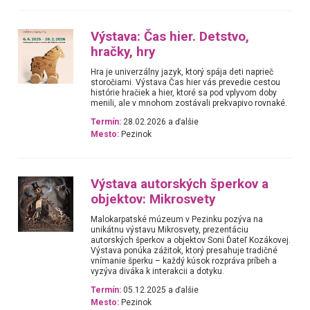
Výstava: Čas hier. Detstvo,
hračky, hry
Hra je univerzálny jazyk, ktorý spája deti naprieč
storočiami. Výstava Čas hier vás prevedie cestou
histórie hračiek a hier, ktoré sa pod vplyvom doby
menili, ale v mnohom zostávali prekvapivo rovnaké.
Termín:
28.02.2026 a ďalšie
Mesto:
Pezinok
Výstava autorských šperkov a
objektov: Mikrosvety
Malokarpatské múzeum v Pezinku pozýva na
unikátnu výstavu Mikrosvety, prezentáciu
autorských šperkov a objektov Soni Ďateľ Kozákovej.
Výstava ponúka zážitok, ktorý presahuje tradičné
vnímanie šperku – každý kúsok rozpráva príbeh a
vyzýva diváka k interakcii a dotyku.
Termín:
05.12.2025 a ďalšie
Mesto:
Pezinok