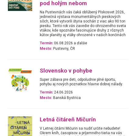
pod holým nebom
Na Pustevnách vás čaká obľúbený Pískosvet 2026,
jedinečná výstava monumentálnych pieskových
sôch, ktoré vytvorili štyria sochári z viac ako 90 ton
piesku. Tento rok vás zavedie do ohrozeného sveta
vtákov, kde spoznáte fascinujúce druhy z rôznych
kútov planéty aj vtáky ohrozené v našich končinách
Termín:
06.08.2026 a ďalšie
Mesto:
Pustevny, ČR
Slovensko v pohybe
Super zábava pre deti, odpoludnie plné športu,
pohybu aj nových poznatkov hlavne dobrej nálady.
Termín:
24.06.2026
Mesto:
Banská Bystrica
Letná čitáreň Mičurín
V Letnej čitárni Mičurin sa nudiť určite nebudete!
Okrem kníh, časopisov a príjemného tieňa na vás