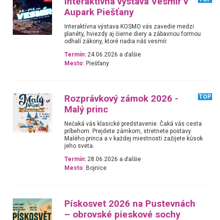
Interaktívna výstava Vesmír v
Aupark Piešťany
Interaktívna výstava KOSMO vás zavedie medzi
planéty, hviezdy aj čierne diery a zábavnou formou
odhalí zákony, ktoré riadia náš vesmír.
Termín:
24.06.2026 a ďalšie
Mesto:
Piešťany
Rozprávkový zámok 2026 -
TOP
Malý princ
Nečaká vás klasické predstavenie. Čaká vás cesta
príbehom. Prejdete zámkom, stretnete postavy
Malého princa a v každej miestnosti zažijete kúsok
jeho sveta.
Termín:
28.06.2026 a ďalšie
Mesto:
Bojnice
Pískosvet 2026 na Pustevnách
– obrovské pieskové sochy