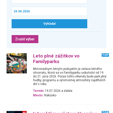
Zrušiť výber
Leto plné zážitkov vo
TOP
Familyparku
Mimoriadnym letným podujatím je oslava letného
slnovratu, ktorá sa vo Familyparku uskutoční od 19.
do 21. júna 2026. Počas tohto víkendu bude park plný
hudby, programu a výnimočnej atmosféry najdlhších
dní v roku.
Termín:
19.07.2026 a ďalšie
Mesto:
Rakúsko
TOP