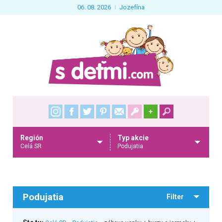
06. 08. 2026
Jozefína
+
Región
Typ akcie
Celá SR
Podujatia
Podujatia
Filter