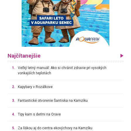
Najčítanejšie
1.
Veľký letný manuál: Ako si chrániť zdravie pri vysokých
vonkajších teplotách
2.
Kapybary v Rozálkove
3.
Fantastické otvorenie Šantiska na Kamzíku
4.
Tipy kam s deťmi na Orave
5.
Za líškou aj do centra ekovýchovy na Kamzíku