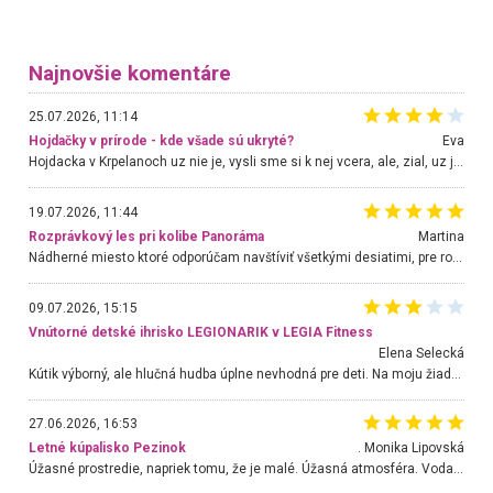
Najnovšie komentáre
25.07.2026, 11:14
Hojdačky v prírode - kde všade sú ukryté?
Eva
Hojdacka v Krpelanoch uz nie je, vysli sme si k nej vcera, ale, zial, uz je znicena. Ak sem planujete cestu len kvoli hojdacke, mozete si ju usetrit. Krasny vyhlad je tu vsak aj bez hojdacky :-)
19.07.2026, 11:44
Rozprávkový les pri kolibe Panoráma
Martina
Nádherné miesto ktoré odporúčam navštíviť všetkými desiatimi, pre rodiny s deťmi, dôchodcom... Proste a jednoducho ozaj rozprávkový les.. určite ešte prídeme. Odniesli sme si na pamiatku krásne tričká,
09.07.2026, 15:15
Vnútorné detské ihrisko LEGIONARIK v LEGIA Fitness
Elena Selecká
Kútik výborný, ale hlučná hudba úplne nevhodná pre deti. Na moju žiadosť o aspoň sušenie nereagovali.
27.06.2026, 16:53
Letné kúpalisko Pezinok
. Monika Lipovská
Úžasné prostredie, napriek tomu, že je malé. Úžasná atmosféra. Voda fantastická a nádherná. Ľudí je pomerne veľa, ale su mili a ohľaduplní. Je veľmi zaujímavé sledovať, ako dokážu spolu športovať cudzí ľudia a bez ohľadu na vek. Vládne tu pohoda. Vnuka neviem dostať z vody. Ďakujem za krásny deň . Urcite sa sem vrátim. Jediný problém je s parkovaním, ale aj ten sa mi podarilo vyriešiť. Monika Bratislava