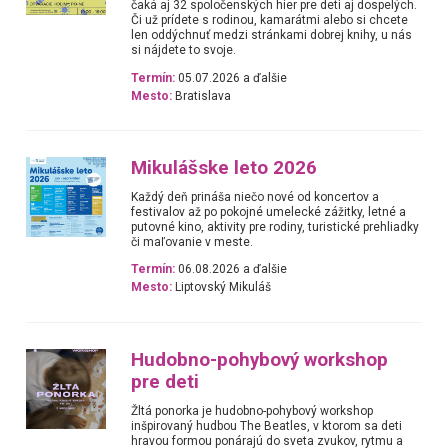
čaká aj 32 spoločenských hier pre deti aj dospelých.
Či už prídete s rodinou, kamarátmi alebo si chcete
len oddýchnuť medzi stránkami dobrej knihy, u nás
si nájdete to svoje.
Termín:
05.07.2026 a ďalšie
Mesto:
Bratislava
Mikulášske leto 2026
Každý deň prináša niečo nové od koncertov a
festivalov až po pokojné umelecké zážitky, letné a
putovné kino, aktivity pre rodiny, turistické prehliadky
či maľovanie v meste.
Termín:
06.08.2026 a ďalšie
Mesto:
Liptovský Mikuláš
Hudobno-pohybový workshop
pre deti
Žltá ponorka je hudobno-pohybový workshop
inšpirovaný hudbou The Beatles, v ktorom sa deti
hravou formou ponárajú do sveta zvukov, rytmu a