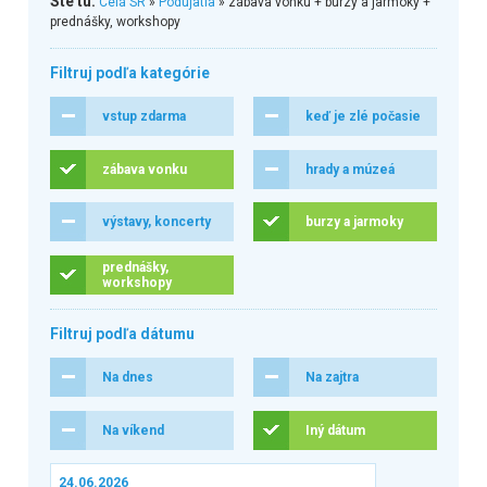
Ste tu:
Celá SR
»
Podujatia
» zábava vonku + burzy a jarmoky +
prednášky, workshopy
Filtruj podľa kategórie
vstup zdarma
keď je zlé počasie
zábava vonku
hrady a múzeá
výstavy, koncerty
burzy a jarmoky
prednášky,
workshopy
Filtruj podľa dátumu
Na dnes
Na zajtra
Na víkend
Iný dátum