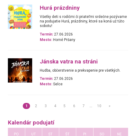
Hurá prázdniny
Všetky deti s rodičmi či priateľmi srdečne pozývame
na podujatie Hurá, prázdniny, ktoré sa koná už túto
sobotu!
Termín:
27.06.2026
Mesto:
Horné Pršany
Jánska vatra na stráni
Hudba, občerstvenie a prekvapenie pre všetkých.
Termín:
27.06.2026
Mesto:
Selce
1
2
3
4
5
6
7
…
10
»
Kalendár podujatí
PO
UT
ST
ŠT
PI
SO
NE