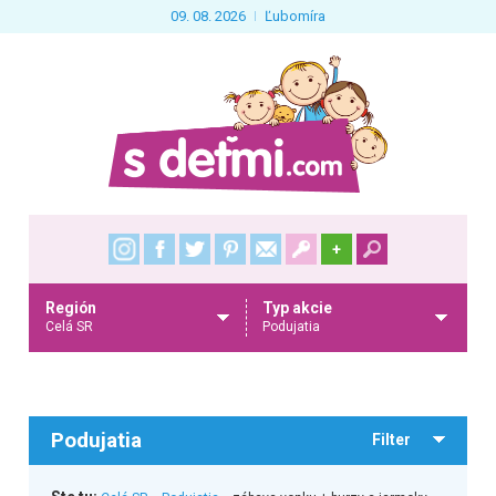
09. 08. 2026
Ľubomíra
+
Región
Typ akcie
Celá SR
Podujatia
Podujatia
Filter