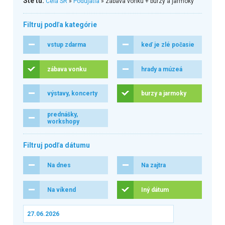
Ste tu:
Celá SR
»
Podujatia
» zábava vonku + burzy a jarmoky
Filtruj podľa kategórie
vstup zdarma
keď je zlé počasie
zábava vonku
hrady a múzeá
výstavy, koncerty
burzy a jarmoky
prednášky,
workshopy
Filtruj podľa dátumu
Na dnes
Na zajtra
Na víkend
Iný dátum