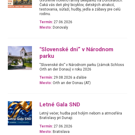
otvorenie nového family bikeparku na Donovaloch.
Čaká vás deň plný bicyklov, detských atrakcií,
testovania, súťaží, hudby, jedla a zábavy pre celú
rodinu.
Termín:
27.06.2026
Mesto:
Donovaly
"Slovenské dni” v Národnom
parku
"Slovenské dni” v Národnom parku (zámok Schloss
Orth an der Donau) v roku 2026
Termín:
29.08.2026 a ďalšie
Mesto:
Orth an der Donau (AT)
Letné Gala SND
Letný večer, hudba pod holým nebom a atmosféra
Bratislavy pri Dunaji.
Termín:
27.06.2026
Mesto:
Bratislava