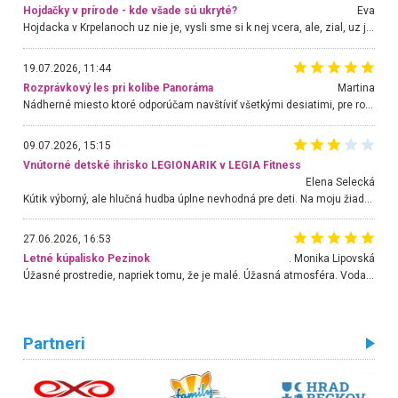
Hojdačky v prírode - kde všade sú ukryté?
Eva
Hojdacka v Krpelanoch uz nie je, vysli sme si k nej vcera, ale, zial, uz je znicena. Ak sem planujete cestu len kvoli hojdacke, mozete si ju usetrit. Krasny vyhlad je tu vsak aj bez hojdacky :-)
19.07.2026, 11:44
Rozprávkový les pri kolibe Panoráma
Martina
Nádherné miesto ktoré odporúčam navštíviť všetkými desiatimi, pre rodiny s deťmi, dôchodcom... Proste a jednoducho ozaj rozprávkový les.. určite ešte prídeme. Odniesli sme si na pamiatku krásne tričká,
09.07.2026, 15:15
Vnútorné detské ihrisko LEGIONARIK v LEGIA Fitness
Elena Selecká
Kútik výborný, ale hlučná hudba úplne nevhodná pre deti. Na moju žiadosť o aspoň sušenie nereagovali.
27.06.2026, 16:53
Letné kúpalisko Pezinok
. Monika Lipovská
Úžasné prostredie, napriek tomu, že je malé. Úžasná atmosféra. Voda fantastická a nádherná. Ľudí je pomerne veľa, ale su mili a ohľaduplní. Je veľmi zaujímavé sledovať, ako dokážu spolu športovať cudzí ľudia a bez ohľadu na vek. Vládne tu pohoda. Vnuka neviem dostať z vody. Ďakujem za krásny deň . Urcite sa sem vrátim. Jediný problém je s parkovaním, ale aj ten sa mi podarilo vyriešiť. Monika Bratislava
Partneri