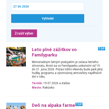
Zrušiť výber
Leto plné zážitkov vo
TOP
Familyparku
Mimoriadnym letným podujatím je oslava letného
slnovratu, ktorá sa vo Familyparku uskutoční od 19.
do 21. júna 2026. Počas tohto víkendu bude park plný
hudby, programu a výnimočnej atmosféry najdlhších
dní v roku.
Termín:
19.07.2026 a ďalšie
Mesto:
Rakúsko
Deň na alpaka farme
TOP