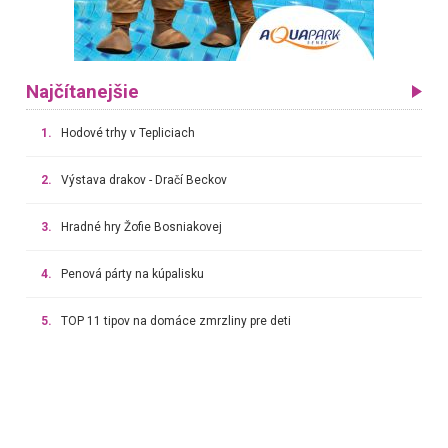
Najčítanejšie
1.
Hodové trhy v Tepliciach
2.
Výstava drakov - Dračí Beckov
3.
Hradné hry Žofie Bosniakovej
4.
Penová párty na kúpalisku
5.
TOP 11 tipov na domáce zmrzliny pre deti