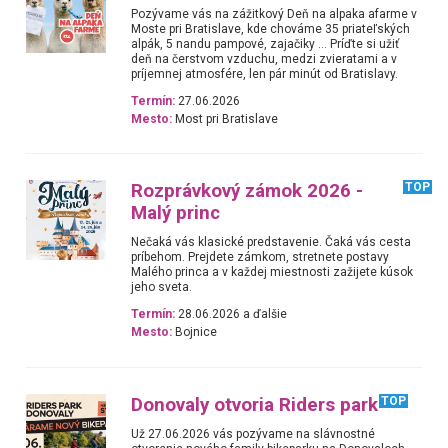
Pozývame vás na zážitkový Deň na alpaka afarme v
Moste pri Bratislave, kde chováme 35 priateľských
alpák, 5 nandu pampové, zajačiky … Príďte si užiť
deň na čerstvom vzduchu, medzi zvieratami a v
príjemnej atmosfére, len pár minút od Bratislavy.
Termín:
27.06.2026
Mesto:
Most pri Bratislave
Rozprávkový zámok 2026 -
TOP
Malý princ
Nečaká vás klasické predstavenie. Čaká vás cesta
príbehom. Prejdete zámkom, stretnete postavy
Malého princa a v každej miestnosti zažijete kúsok
jeho sveta.
Termín:
28.06.2026 a ďalšie
Mesto:
Bojnice
Donovaly otvoria Riders park
TOP
Už 27.06.2026 vás pozývame na slávnostné