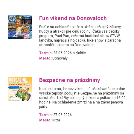
Fun víkend na Donovaloch
Príďte sa ochladiť do hôr a užiť si deň plný zábavy,
hudby a atrakcií pre celú rodinu. Čaká vás detský
program, Paci Pac, večerná hudobná show STVW,
lanovka, najväčšia hojdačka, bike show a parádna
atmosféra priamo na Donovaloch.
Termín:
28.06.2026 a ďalšie
Mesto:
Donovaly
Bezpečne na prázdniny
Napriek tomu, že cez víkend sú očakávané rekordne
vysoké teploty, podujatie Bezpečne na prázdniny sa
uskutoční. Ukážky policajných koní a psíkov po 16:00
hodine. Na ochladenie zmrzlina a na záver penová
párty.
Termín:
27.06.2026
Mesto:
Nitra