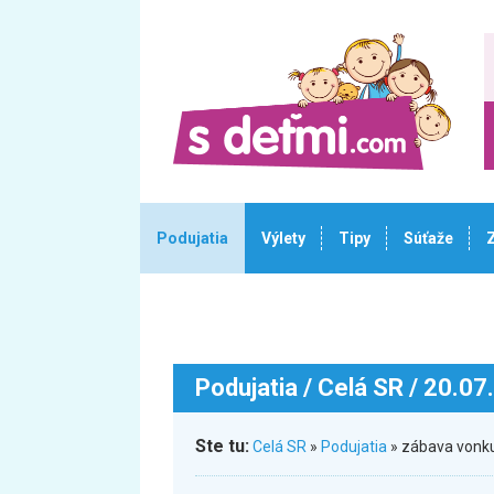
Podujatia
Výlety
Tipy
Súťaže
Podujatia
/ Celá SR / 20.07
Ste tu:
Celá SR
»
Podujatia
» zábava vonku