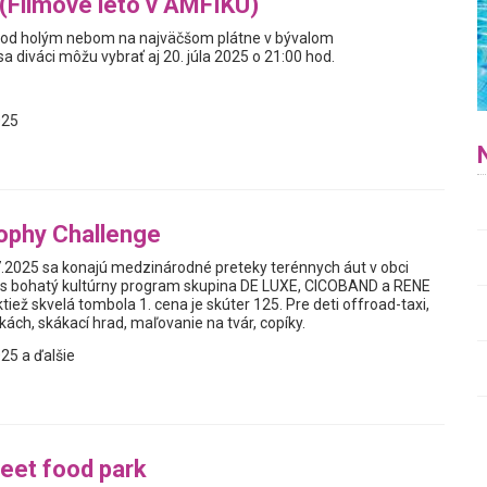
Filmové leto v AMFIKU)
 pod holým nebom na najväčšom plátne v bývalom
 diváci môžu vybrať aj 20. júla 2025 o 21:00 hod.
025
ophy Challenge
7.2025 sa konajú medzinárodné preteky terénnych áut v obci
ás bohatý kultúrny program skupina DE LUXE, CICOBAND a RENE
ktiež skvelá tombola 1. cena je skúter 125. Pre deti offroad-taxi,
kách, skákací hrad, maľovanie na tvár, copíky.
25 a ďalšie
reet food park