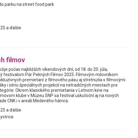
 parku na street food park
25 a ďalšie
h filmov
žije počas najbližších víkendových dní, od 18. do 20. júla,
ý festivalom Pár Pekných Filmov 2025. Filmovým milovníkom
kluzívnych premietaní z filmového pásu aj stretnutia s filmovými
ky i sériu špeciálnych projekcií na netradičných miestach pre
tegórie. Okrem klasického premietania v Letnom kine na
Filmovom klube v Múzeu SNP sa festival uskutoční aj na nových
ade CNK i v areáli Medeného hámra.
25 a ďalšie
ystrica