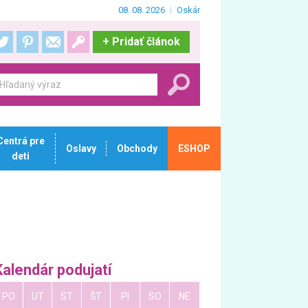
08. 08. 2026
Oskár
+
Pridať článok
Centrá pre
Oslavy
Obchody
ESHOP
deti
Kalendár podujatí
PO
UT
ST
ŠT
PI
SO
NE