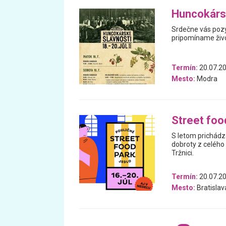
Huncokárs
Srdečne vás pozý
pripomíname živo
Termín:
20.07.20
Mesto:
Modra
Street foo
S letom prichádza
dobroty z celého 
Tržnici.
Termín:
20.07.20
Mesto:
Bratislav