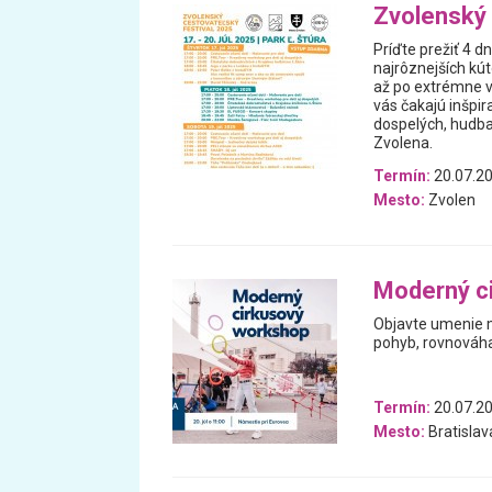
Zvolenský 
Príďte prežiť 4 d
najrôznejších kú
až po extrémne v
vás čakajú inšpir
dospelých, hudba
Zvolena.
Termín:
20.07.20
Mesto:
Zvolen
Moderný c
Objavte umenie m
pohyb, rovnováha 
Termín:
20.07.2
Mesto:
Bratislav