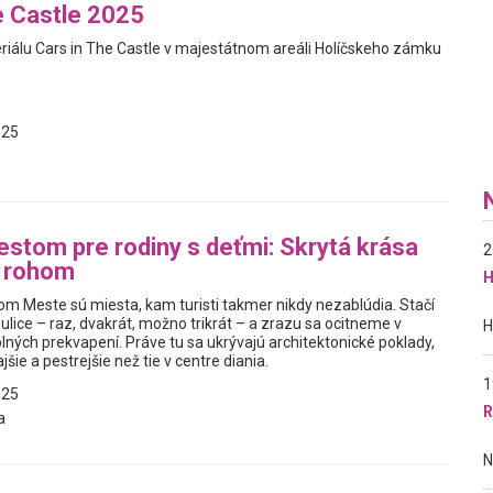
e Castle 2025
eriálu Cars in The Castle v majestátnom areáli Holíčskeho zámku
025
stom pre rodiny s deťmi: Skrytá krása
2
 rohom
H
om Meste sú miesta, kam turisti takmer nikdy nezablúdia. Stačí
 ulice – raz, dvakrát, možno trikrát – a zrazu sa ocitneme v
plných prekvapení. Práve tu sa ukrývajú architektonické poklady,
jšie a pestrejšie než tie v centre diania.
1
025
R
a