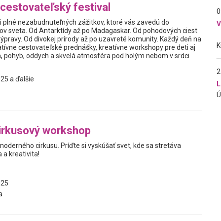
cestovateľský festival
0
ni plné nezabudnuteľných zážitkov, ktoré vás zavedú do
tov sveta. Od Antarktídy až po Madagaskar. Od pohodových ciest
ýpravy. Od divokej prírody až po uzavreté komunity. Každý deň na
atívne cestovateľské prednášky, kreatívne workshopy pre deti aj
, pohyb, oddych a skvelá atmosféra pod holým nebom v srdci
2
25 a ďalšie
L
irkusový workshop
oderného cirkusu. Príďte si vyskúšať svet, kde sa stretáva
a kreativita!
025
a