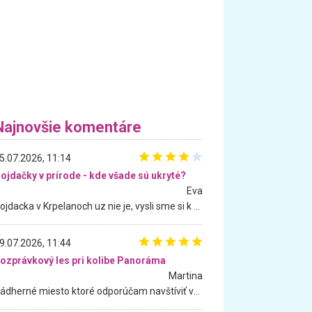
Najnovšie komentáre
5.07.2026, 11:14
ojdačky v prírode - kde všade sú ukryté?
Eva
Hojdacka v Krpelanoch uz nie je, vysli sme si k nej vcera, ale, zial, uz je znicena. Ak sem planujete cestu len kvoli hojdacke, mozete si ju usetrit. Krasny vyhlad je tu vsak aj bez hojdacky :-)
9.07.2026, 11:44
ozprávkový les pri kolibe Panoráma
Martina
Nádherné miesto ktoré odporúčam navštíviť všetkými desiatimi, pre rodiny s deťmi, dôchodcom... Proste a jednoducho ozaj rozprávkový les.. určite ešte prídeme. Odniesli sme si na pamiatku krásne tričká,