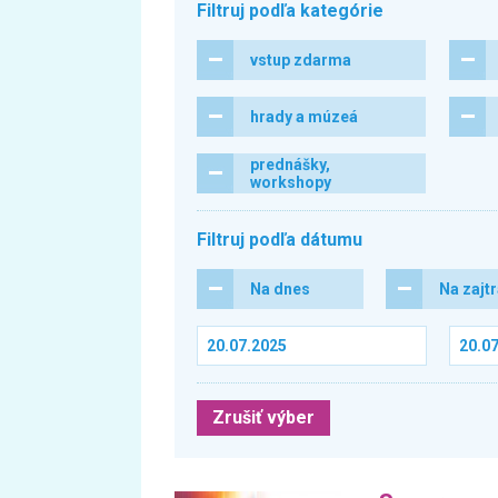
Filtruj podľa kategórie
vstup zdarma
hrady a múzeá
prednášky,
workshopy
Filtruj podľa dátumu
Na dnes
Na zajt
Zrušiť výber