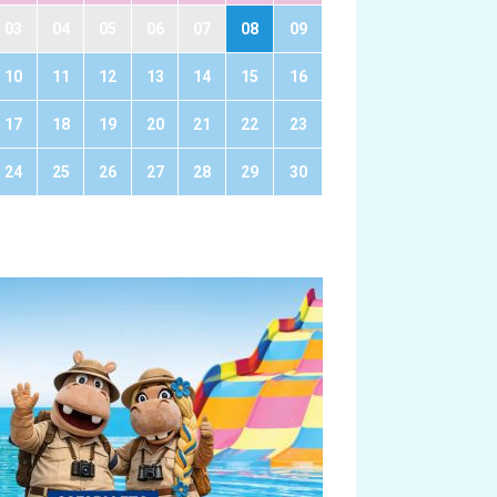
03
04
05
06
07
08
09
10
11
12
13
14
15
16
17
18
19
20
21
22
23
24
25
26
27
28
29
30