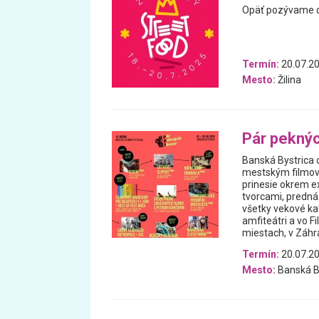
Opäť pozývame do
Termín:
20.07.20
Mesto:
Žilina
Pár peknýc
Banská Bystrica o
mestským filmov
prinesie okrem ex
tvorcami, prednáš
všetky vekové ka
amfiteátri a vo 
miestach, v Záhr
Termín:
20.07.20
Mesto:
Banská B