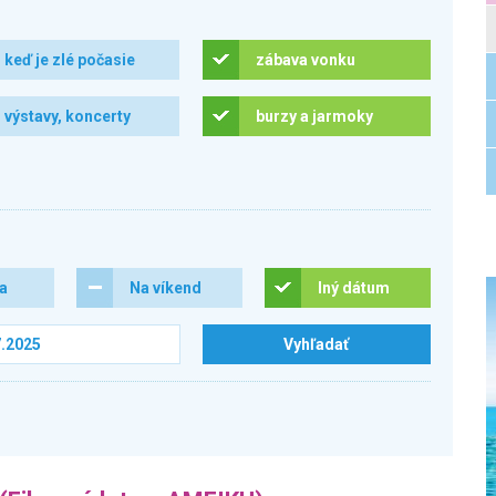
keď je zlé počasie
zábava vonku
výstavy, koncerty
burzy a jarmoky
ra
Na víkend
Iný dátum