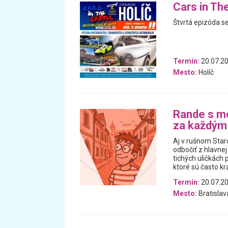
Cars in Th
Štvrtá epizóda s
Termín:
20.07.2
Mesto:
Holíč
Rande s me
za každým
Aj v rušnom Star
odbočiť z hlavnej
tichých uličkách 
ktoré sú často kra
Termín:
20.07.2
Mesto:
Bratislav