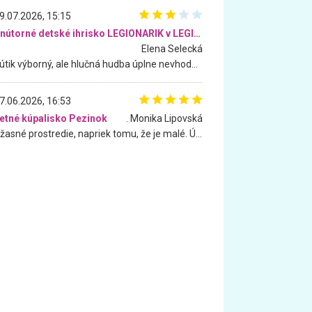
9.07.2026, 15:15
Vnútorné detské ihrisko LEGIONARIK v LEGIA Fitness
Elena Selecká
Kútik výborný, ale hlučná hudba úplne nevhodná pre deti. Na moju žiadosť o aspoň sušenie nereagovali.
7.06.2026, 16:53
etné kúpalisko Pezinok
. Monika Lipovská
Úžasné prostredie, napriek tomu, že je malé. Úžasná atmosféra. Voda fantastická a nádherná. Ľudí je pomerne veľa, ale su mili a ohľaduplní. Je veľmi zaujímavé sledovať, ako dokážu spolu športovať cudzí ľudia a bez ohľadu na vek. Vládne tu pohoda. Vnuka neviem dostať z vody. Ďakujem za krásny deň . Urcite sa sem vrátim. Jediný problém je s parkovaním, ale aj ten sa mi podarilo vyriešiť. Monika Bratislava