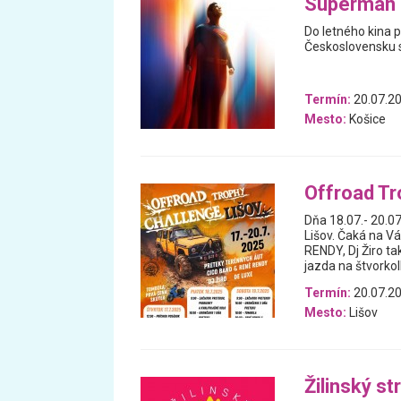
Superman (
Do letného kina
Československu sa
Termín:
20.07.2
Mesto:
Košice
Offroad Tr
Dňa 18.07.- 20.0
Lišov. Čaká na V
RENDY, Dj Žiro ta
jazda na štvorkol
Termín:
20.07.20
Mesto:
Lišov
Žilinský st