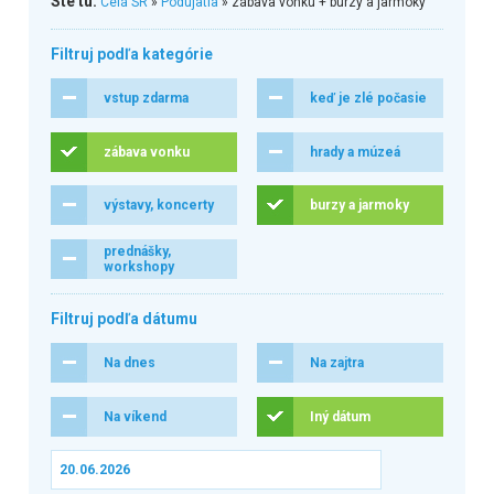
Ste tu:
Celá SR
»
Podujatia
» zábava vonku + burzy a jarmoky
Filtruj podľa kategórie
vstup zdarma
keď je zlé počasie
zábava vonku
hrady a múzeá
výstavy, koncerty
burzy a jarmoky
prednášky,
workshopy
Filtruj podľa dátumu
Na dnes
Na zajtra
Na víkend
Iný dátum