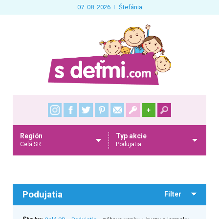
07. 08. 2026
Štefánia
+
Región
Typ akcie
Celá SR
Podujatia
Podujatia
Filter