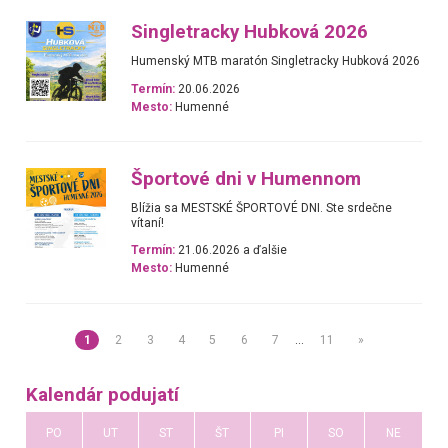
Singletracky Hubková 2026
Humenský MTB maratón Singletracky Hubková 2026
Termín:
20.06.2026
Mesto:
Humenné
Športové dni v Humennom
Blížia sa MESTSKÉ ŠPORTOVÉ DNI. Ste srdečne
vítaní!
Termín:
21.06.2026 a ďalšie
Mesto:
Humenné
1
2
3
4
5
6
7
…
11
»
Kalendár podujatí
PO
UT
ST
ŠT
PI
SO
NE