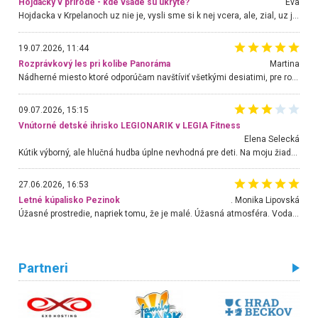
Hojdačky v prírode - kde všade sú ukryté?
Eva
Hojdacka v Krpelanoch uz nie je, vysli sme si k nej vcera, ale, zial, uz je znicena. Ak sem planujete cestu len kvoli hojdacke, mozete si ju usetrit. Krasny vyhlad je tu vsak aj bez hojdacky :-)
19.07.2026, 11:44
Rozprávkový les pri kolibe Panoráma
Martina
Nádherné miesto ktoré odporúčam navštíviť všetkými desiatimi, pre rodiny s deťmi, dôchodcom... Proste a jednoducho ozaj rozprávkový les.. určite ešte prídeme. Odniesli sme si na pamiatku krásne tričká,
09.07.2026, 15:15
Vnútorné detské ihrisko LEGIONARIK v LEGIA Fitness
Elena Selecká
Kútik výborný, ale hlučná hudba úplne nevhodná pre deti. Na moju žiadosť o aspoň sušenie nereagovali.
27.06.2026, 16:53
Letné kúpalisko Pezinok
. Monika Lipovská
Úžasné prostredie, napriek tomu, že je malé. Úžasná atmosféra. Voda fantastická a nádherná. Ľudí je pomerne veľa, ale su mili a ohľaduplní. Je veľmi zaujímavé sledovať, ako dokážu spolu športovať cudzí ľudia a bez ohľadu na vek. Vládne tu pohoda. Vnuka neviem dostať z vody. Ďakujem za krásny deň . Urcite sa sem vrátim. Jediný problém je s parkovaním, ale aj ten sa mi podarilo vyriešiť. Monika Bratislava
Partneri