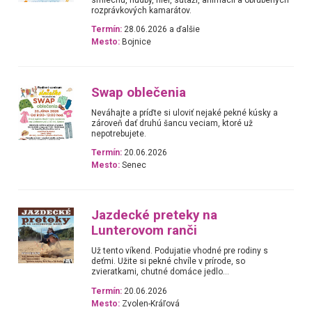
rozprávkových kamarátov.
Termín:
28.06.2026 a ďalšie
Mesto:
Bojnice
Swap oblečenia
Neváhajte a príďte si uloviť nejaké pekné kúsky a
zároveň dať druhú šancu veciam, ktoré už
nepotrebujete.
Termín:
20.06.2026
Mesto:
Senec
Jazdecké preteky na
Lunterovom ranči
Už tento víkend. Podujatie vhodné pre rodiny s
deťmi. Užite si pekné chvíle v prírode, so
zvieratkami, chutné domáce jedlo...
Termín:
20.06.2026
Mesto:
Zvolen-Kráľová