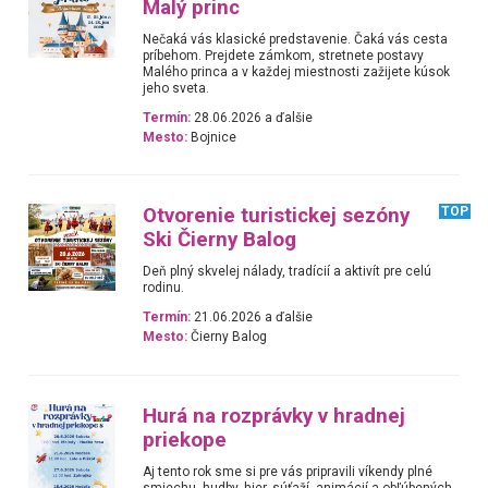
Malý princ
Nečaká vás klasické predstavenie. Čaká vás cesta
príbehom. Prejdete zámkom, stretnete postavy
Malého princa a v každej miestnosti zažijete kúsok
jeho sveta.
Termín:
28.06.2026 a ďalšie
Mesto:
Bojnice
Otvorenie turistickej sezóny
TOP
Ski Čierny Balog
Deň plný skvelej nálady, tradícií a aktivít pre celú
rodinu.
Termín:
21.06.2026 a ďalšie
Mesto:
Čierny Balog
Hurá na rozprávky v hradnej
priekope
Aj tento rok sme si pre vás pripravili víkendy plné
smiechu, hudby, hier, súťaží, animácií a obľúbených