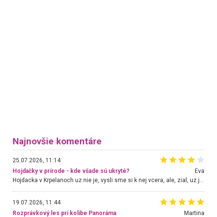
Najnovšie komentáre
25.07.2026, 11:14
Hojdačky v prírode - kde všade sú ukryté?
Eva
Hojdacka v Krpelanoch uz nie je, vysli sme si k nej vcera, ale, zial, uz je znicena. Ak sem planujete cestu len kvoli hojdacke, mozete si ju usetrit. Krasny vyhlad je tu vsak aj bez hojdacky :-)
19.07.2026, 11:44
Rozprávkový les pri kolibe Panoráma
Martina