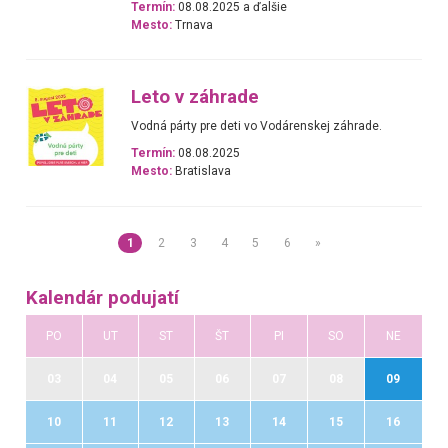
Termín:
08.08.2025 a ďalšie
Mesto:
Trnava
Leto v záhrade
Vodná párty pre deti vo Vodárenskej záhrade.
Termín:
08.08.2025
Mesto:
Bratislava
1
2
3
4
5
6
»
Kalendár podujatí
PO
UT
ST
ŠT
PI
SO
NE
03
04
05
06
07
08
09
10
11
12
13
14
15
16