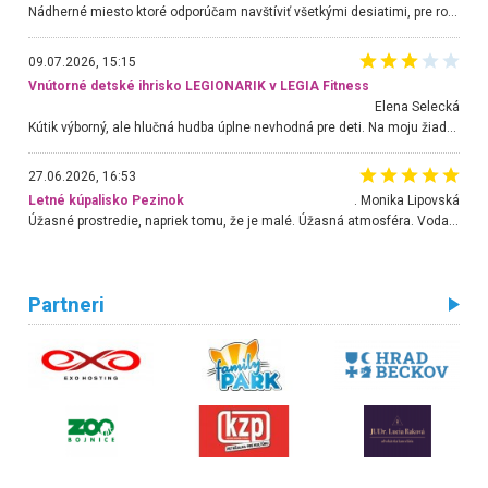
Nádherné miesto ktoré odporúčam navštíviť všetkými desiatimi, pre rodiny s deťmi, dôchodcom... Proste a jednoducho ozaj rozprávkový les.. určite ešte prídeme. Odniesli sme si na pamiatku krásne tričká,
09.07.2026, 15:15
Vnútorné detské ihrisko LEGIONARIK v LEGIA Fitness
Elena Selecká
Kútik výborný, ale hlučná hudba úplne nevhodná pre deti. Na moju žiadosť o aspoň sušenie nereagovali.
27.06.2026, 16:53
Letné kúpalisko Pezinok
. Monika Lipovská
Úžasné prostredie, napriek tomu, že je malé. Úžasná atmosféra. Voda fantastická a nádherná. Ľudí je pomerne veľa, ale su mili a ohľaduplní. Je veľmi zaujímavé sledovať, ako dokážu spolu športovať cudzí ľudia a bez ohľadu na vek. Vládne tu pohoda. Vnuka neviem dostať z vody. Ďakujem za krásny deň . Urcite sa sem vrátim. Jediný problém je s parkovaním, ale aj ten sa mi podarilo vyriešiť. Monika Bratislava
Partneri