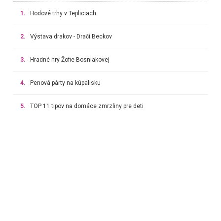
1.
Hodové trhy v Tepliciach
2.
Výstava drakov - Dračí Beckov
3.
Hradné hry Žofie Bosniakovej
4.
Penová párty na kúpalisku
5.
TOP 11 tipov na domáce zmrzliny pre deti