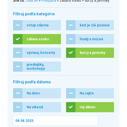
Ste tu:
Celá SR
»
Podujatia
» zábava vonku + burzy a jarmoky
Filtruj podľa kategórie
vstup zdarma
keď je zlé počasie
zábava vonku
hrady a múzeá
výstavy, koncerty
burzy a jarmoky
prednášky,
workshopy
Filtruj podľa dátumu
Na dnes
Na zajtra
Na víkend
Iný dátum