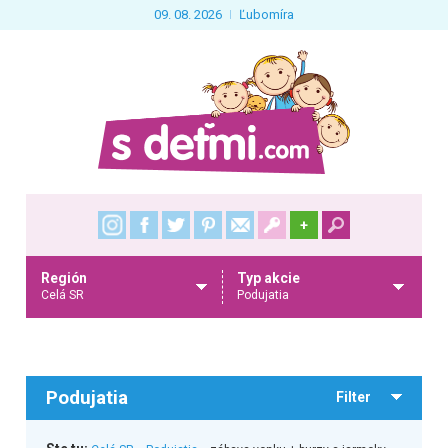
09. 08. 2026
Ľubomíra
+
Región
Typ akcie
Celá SR
Podujatia
Podujatia
Filter