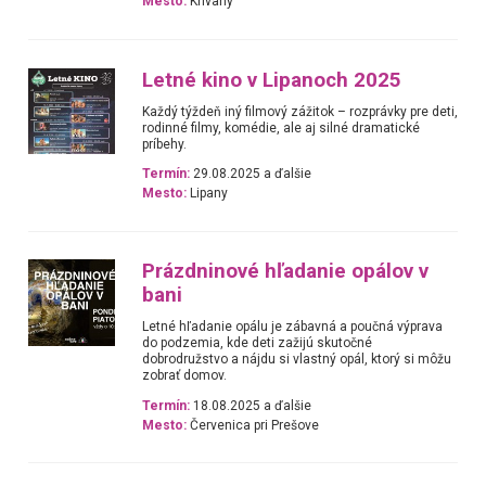
Mesto:
Krivany
Letné kino v Lipanoch 2025
Každý týždeň iný filmový zážitok – rozprávky pre deti,
rodinné filmy, komédie, ale aj silné dramatické
príbehy.
Termín:
29.08.2025 a ďalšie
Mesto:
Lipany
Prázdninové hľadanie opálov v
bani
Letné hľadanie opálu je zábavná a poučná výprava
do podzemia, kde deti zažijú skutočné
dobrodružstvo a nájdu si vlastný opál, ktorý si môžu
zobrať domov.
Termín:
18.08.2025 a ďalšie
Mesto:
Červenica pri Prešove