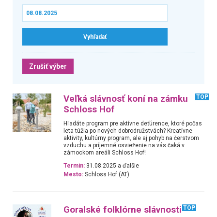
Zrušiť výber
Veľká slávnosť koní na zámku
TOP
Schloss Hof
Hľadáte program pre aktívne deťúrence, ktoré počas
leta túžia po nových dobrodružstvách? Kreatívne
aktivity, kultúrny program, ale aj pohyb na čerstvom
vzduchu a príjemné osvieženie na vás čaká v
zámockom areáli Schloss Hof!
Termín:
31.08.2025 a ďalšie
Mesto:
Schloss Hof (AT)
Goralské folklórne slávnosti
TOP