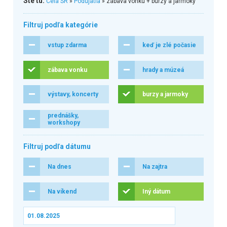
Ste tu:
Celá SR
»
Podujatia
» zábava vonku + burzy a jarmoky
Filtruj podľa kategórie
vstup zdarma
keď je zlé počasie
zábava vonku
hrady a múzeá
výstavy, koncerty
burzy a jarmoky
prednášky,
workshopy
Filtruj podľa dátumu
Na dnes
Na zajtra
Na víkend
Iný dátum