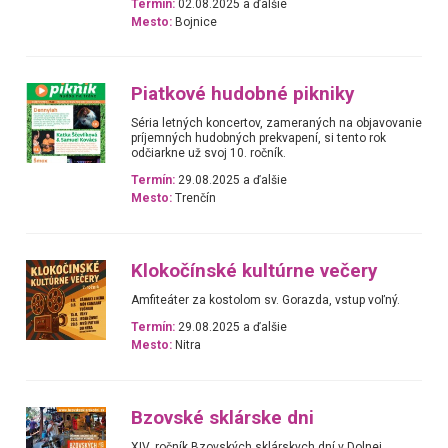
Termín:
02.08.2025 a ďalšie
Mesto:
Bojnice
Piatkové hudobné pikniky
Séria letných koncertov, zameraných na objavovanie
príjemných hudobných prekvapení, si tento rok
odčiarkne už svoj 10. ročník.
Termín:
29.08.2025 a ďalšie
Mesto:
Trenčín
Klokočínské kultúrne večery
Amfiteáter za kostolom sv. Gorazda, vstup voľný.
Termín:
29.08.2025 a ďalšie
Mesto:
Nitra
Bzovské sklárske dni
XIV. ročník Bzovských sklárskych dní v Dolnej