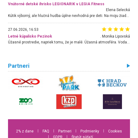
Vnútorné detské ihrisko LEGIONARIK v LEGIA Fitness
Elena Selecká
Kútik výborný, ale hlučná hudba úplne nevhodná pre deti. Na moju žiadosť o aspoň sušenie nereagovali.
27.06.2026, 16:53
Letné kúpalisko Pezinok
. Monika Lipovská
Úžasné prostredie, napriek tomu, že je malé. Úžasná atmosféra. Voda fantastická a nádherná. Ľudí je pomerne veľa, ale su mili a ohľaduplní. Je veľmi zaujímavé sledovať, ako dokážu spolu športovať cudzí ľudia a bez ohľadu na vek. Vládne tu pohoda. Vnuka neviem dostať z vody. Ďakujem za krásny deň . Urcite sa sem vrátim. Jediný problém je s parkovaním, ale aj ten sa mi podarilo vyriešiť. Monika Bratislava
Partneri
2% z dane
l
FAQ
l
Partneri
l
Podmienky
l
Cookies
l
GDPR
l
Štatút súťaží