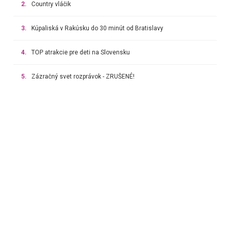
2.
Country vláčik
3.
Kúpaliská v Rakúsku do 30 minút od Bratislavy
4.
TOP atrakcie pre deti na Slovensku
5.
Zázračný svet rozprávok - ZRUŠENÉ!