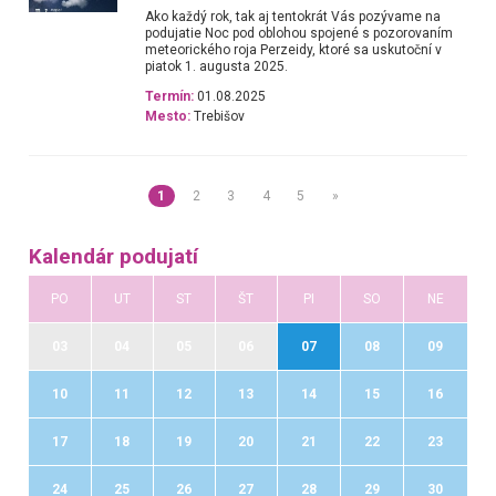
Ako každý rok, tak aj tentokrát Vás pozývame na
podujatie Noc pod oblohou spojené s pozorovaním
meteorického roja Perzeidy, ktoré sa uskutoční v
piatok 1. augusta 2025.
Termín:
01.08.2025
Mesto:
Trebišov
1
2
3
4
5
»
Kalendár podujatí
PO
UT
ST
ŠT
PI
SO
NE
03
04
05
06
07
08
09
10
11
12
13
14
15
16
17
18
19
20
21
22
23
24
25
26
27
28
29
30