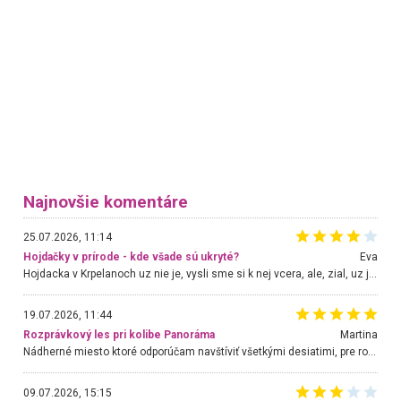
Najnovšie komentáre
25.07.2026, 11:14
Hojdačky v prírode - kde všade sú ukryté?
Eva
Hojdacka v Krpelanoch uz nie je, vysli sme si k nej vcera, ale, zial, uz je znicena. Ak sem planujete cestu len kvoli hojdacke, mozete si ju usetrit. Krasny vyhlad je tu vsak aj bez hojdacky :-)
19.07.2026, 11:44
Rozprávkový les pri kolibe Panoráma
Martina
Nádherné miesto ktoré odporúčam navštíviť všetkými desiatimi, pre rodiny s deťmi, dôchodcom... Proste a jednoducho ozaj rozprávkový les.. určite ešte prídeme. Odniesli sme si na pamiatku krásne tričká,
09.07.2026, 15:15