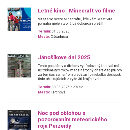
Letné kino | Minecraft vo filme
Vitajte vo svete Minecraftu, kde vám kreativita
pomáha nielen tvoriť, ba dokonca i prežiť!
Termín:
01.08.2025
Mesto:
Oščadnica
Jánošíkove dni 2025
Tento populárny a divácky vyhľadávaný festival má
už tridsaťštyri rokov medzinárodný charakter, pričom
za ten čas sa na ňom predstavilo niekoľko desiatok
tisíc účinkujúcich z vyše 30 krajín sveta.
Termín:
03.08.2025 a ďalšie
Mesto:
Terchová
Noc pod oblohou s
pozorovaním meteorického
roja Perzeidy