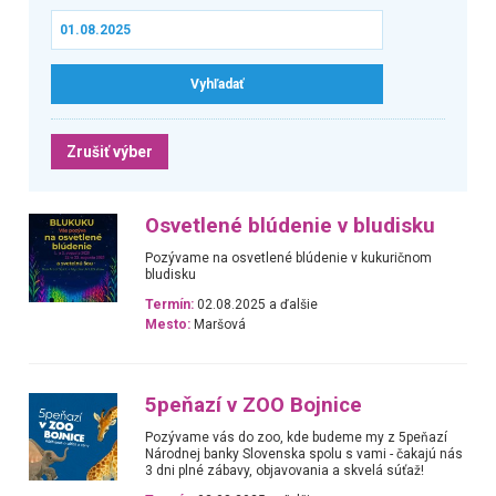
Zrušiť výber
Osvetlené blúdenie v bludisku
Pozývame na osvetlené blúdenie v kukuričnom
bludisku
Termín:
02.08.2025 a ďalšie
Mesto:
Maršová
5peňazí v ZOO Bojnice
Pozývame vás do zoo, kde budeme my z 5peňazí
Národnej banky Slovenska spolu s vami - čakajú nás
3 dni plné zábavy, objavovania a skvelá súťaž!