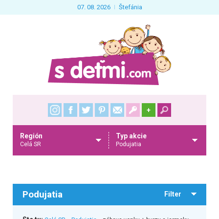
07. 08. 2026
Štefánia
+
Región
Typ akcie
Celá SR
Podujatia
Podujatia
Filter