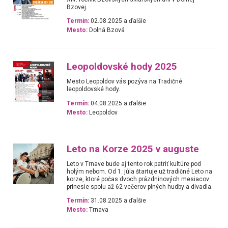
Bzovej.
Termín:
02.08.2025 a ďalšie
Mesto:
Dolná Bzová
Leopoldovské hody 2025
Mesto Leopoldov vás pozýva na Tradičné
leopoldovské hody.
Termín:
04.08.2025 a ďalšie
Mesto:
Leopoldov
Leto na Korze 2025 v auguste
Leto v Trnave bude aj tento rok patriť kultúre pod
holým nebom. Od 1. júla štartuje už tradičné Leto na
korze, ktoré počas dvoch prázdninových mesiacov
prinesie spolu až 62 večerov plných hudby a divadla.
Termín:
31.08.2025 a ďalšie
Mesto:
Trnava