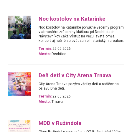
Noc kostolov na Katarínke
Noc kostolov na Katarínke ponúkne večerný program
v atmosfére zrúcaniny kláštora pri Dechticiach.
Návštevníkov čaká výstup na vežu, svätá omša,
koncert aj nočné sprevádzanie historickým areálom.
Termín:
29.05.2026
Mesto:
Dechtice
Deň detí v City Arena Trnava
City Arena Trnava pozýva všetky deti a rodičov na
oslavu Dňa detí.
Termín:
29.05.2026
Mesto:
Trnava
MDD v Ružindole
Obec Ružindol v spolupráci s OZ Ružindolčatá Vás