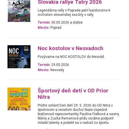
Slovakia rallye Tatry 2026
Legendárna rally v Poprade patrí každoročne k
vrcholom slovenskej sezóny v rally
Termín:
30.05.2026 a ďalšie
Mesto:
Poprad
Noc kostolov v Nesvadoch
Pozývame na NOC KOSTOLOV do Nesvád.
Termín:
29.05.2026
Mesto:
Nesvady
Športový deň detí v OD Prior
Nitra
Príďte osláviť Deň detí 29. 5. 2026 do OD Nitra v
športovom a veselom duchu! Naše úspešné
biatlonové reprezentantky Paulína Fialková a sestry
Mária a Zuzka Remeňové prídu osobne podporiť
mladé talenty a podeliť sa o radosť zo športu.