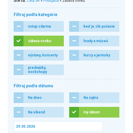
Ste tu:
Celá SR
»
Podujatia
» zábava vonku
Filtruj podľa kategórie
vstup zdarma
keď je zlé počasie
zábava vonku
hrady a múzeá
výstavy, koncerty
burzy a jarmoky
prednášky,
workshopy
Filtruj podľa dátumu
Na dnes
Na zajtra
Na víkend
Iný dátum