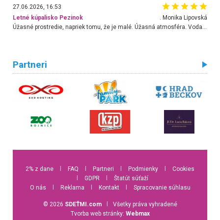
27.06.2026, 16:53
Letné kúpalisko Pezinok
. Monika Lipovská
Úžasné prostredie, napriek tomu, že je malé. Úžasná atmosféra. Voda fantastická a nádherná. Ľudí je pomerne veľa, ale su mili a ohľaduplní. Je veľmi zaujímavé sledovať, ako dokážu spolu športovať cudzí ľudia a bez ohľadu na vek. Vládne tu pohoda. Vnuka neviem dostať z vody. Ďakujem za krásny deň . Urcite sa sem vrátim. Jediný problém je s parkovaním, ale aj ten sa mi podarilo vyriešiť. Monika Bratislava
Partneri
2% z dane
l
FAQ
l
Partneri
l
Podmienky
l
Cookies
l
GDPR
l
Štatút súťaží
O nás
l
Reklama
l
Kontakt
l
Spracovanie súhlasu
© 2026
SDEŤMI.com
l
Všetky práva vyhradené
Tvorba web stránky:
Webmax