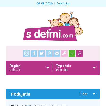
09. 08. 2026
Ľubomíra
+
Región
Typ akcie
Celá SR
Podujatia
Podujatia
Filter