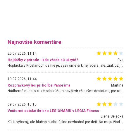
Najnovšie komentáre
25.07.2026, 11:14
Hojdačky v prírode - kde všade sú ukryté?
Eva
Hojdacka v Krpelanoch uz nie je, vysli sme si k nej vcera, ale, zial, uz je znicena. Ak sem planujete cestu len kvoli hojdacke, mozete si ju usetrit. Krasny vyhlad je tu vsak aj bez hojdacky :-)
19.07.2026, 11:44
Rozprávkový les pri kolibe Panoráma
Martina
Nádherné miesto ktoré odporúčam navštíviť všetkými desiatimi, pre rodiny s deťmi, dôchodcom... Proste a jednoducho ozaj rozprávkový les.. určite ešte prídeme. Odniesli sme si na pamiatku krásne tričká,
09.07.2026, 15:15
Vnútorné detské ihrisko LEGIONARIK v LEGIA Fitness
Elena Selecká
Kútik výborný, ale hlučná hudba úplne nevhodná pre deti. Na moju žiadosť o aspoň sušenie nereagovali.