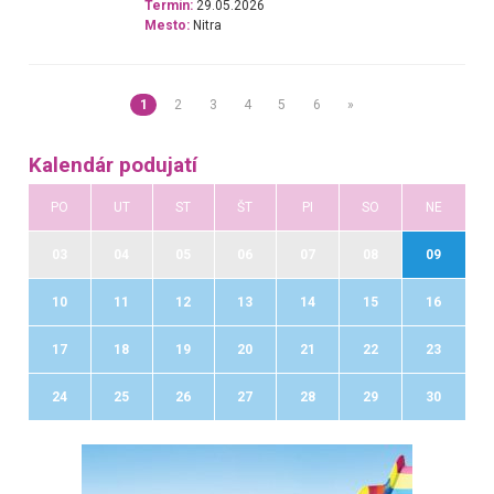
Termín:
29.05.2026
Mesto:
Nitra
1
2
3
4
5
6
»
Kalendár podujatí
PO
UT
ST
ŠT
PI
SO
NE
03
04
05
06
07
08
09
10
11
12
13
14
15
16
17
18
19
20
21
22
23
24
25
26
27
28
29
30