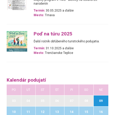
narodenín
Termín:
30.05.2025 a ďalšie
Mesto:
Trnava
Poď na túru 2025
Ďalší ročník obľúbeného turistického podujatia.
Termín:
31.10.2025 a ďalšie
Mesto:
Trenčianske Teplice
Kalendár podujatí
PO
UT
ST
ŠT
PI
SO
NE
03
04
05
06
07
08
09
10
11
12
13
14
15
16