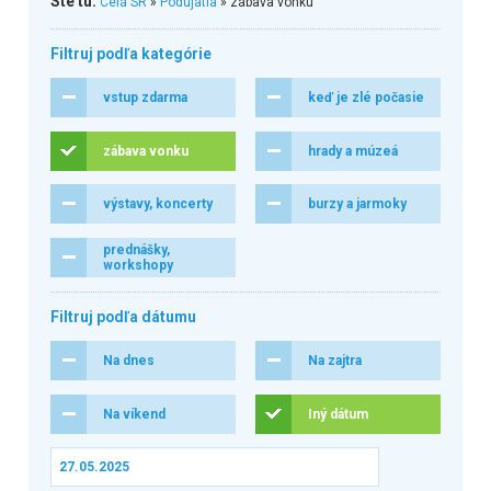
Ste tu:
Celá SR
»
Podujatia
» zábava vonku
Filtruj podľa kategórie
vstup zdarma
keď je zlé počasie
zábava vonku
hrady a múzeá
výstavy, koncerty
burzy a jarmoky
prednášky,
workshopy
Filtruj podľa dátumu
Na dnes
Na zajtra
Na víkend
Iný dátum