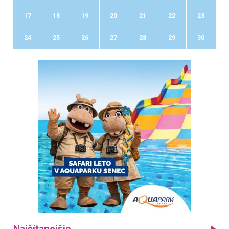
17
18
19
20
21
22
23
24
25
26
27
28
29
30
Najčítanejšie