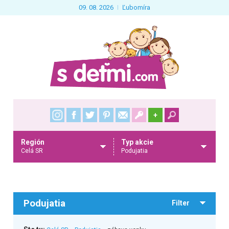
09. 08. 2026
Ľubomíra
+
Región
Typ akcie
Celá SR
Podujatia
Podujatia
Filter