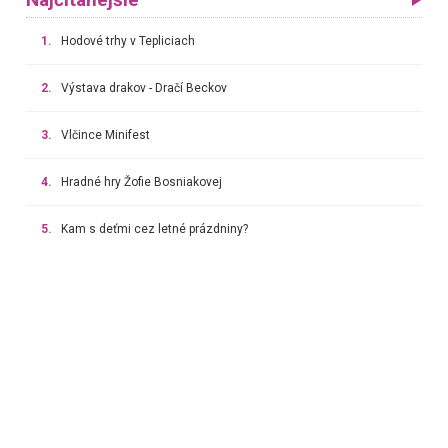
1.
Hodové trhy v Tepliciach
2.
Výstava drakov - Dračí Beckov
3.
Vlčince Minifest
4.
Hradné hry Žofie Bosniakovej
5.
Kam s deťmi cez letné prázdniny?