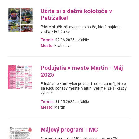
Užite si s deťmi kolotoče v
Petržalke!
Príďte si užiť zábavu na kolotoče, ktoré nájdete
vedľa v Petržalke
Termín:
02.06.2025 a ďalšie
Mesto:
Bratislava
Podujatia v meste Martin - Máj
2025
Prinášame vám výber podujatí mesiaca máj, ktoré
sa budú konať v meste Martin. Veríme, že si každý
vyberie.
Termín:
31.05.2025 a ďalšie
Mesto:
Martin
Májový program TMC
Májový program v TMC - aktivity na oslavu 25.