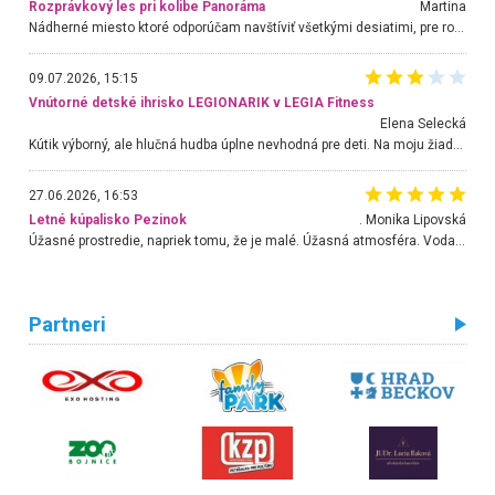
Rozprávkový les pri kolibe Panoráma
Martina
Nádherné miesto ktoré odporúčam navštíviť všetkými desiatimi, pre rodiny s deťmi, dôchodcom... Proste a jednoducho ozaj rozprávkový les.. určite ešte prídeme. Odniesli sme si na pamiatku krásne tričká,
09.07.2026, 15:15
Vnútorné detské ihrisko LEGIONARIK v LEGIA Fitness
Elena Selecká
Kútik výborný, ale hlučná hudba úplne nevhodná pre deti. Na moju žiadosť o aspoň sušenie nereagovali.
27.06.2026, 16:53
Letné kúpalisko Pezinok
. Monika Lipovská
Úžasné prostredie, napriek tomu, že je malé. Úžasná atmosféra. Voda fantastická a nádherná. Ľudí je pomerne veľa, ale su mili a ohľaduplní. Je veľmi zaujímavé sledovať, ako dokážu spolu športovať cudzí ľudia a bez ohľadu na vek. Vládne tu pohoda. Vnuka neviem dostať z vody. Ďakujem za krásny deň . Urcite sa sem vrátim. Jediný problém je s parkovaním, ale aj ten sa mi podarilo vyriešiť. Monika Bratislava
Partneri