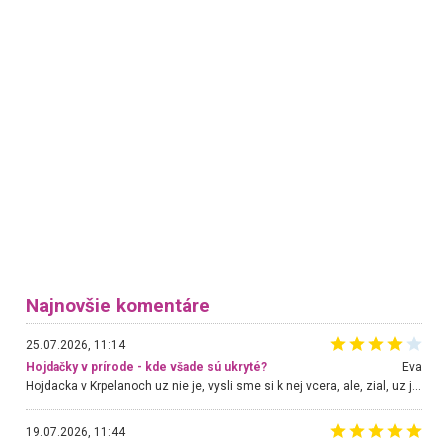
Najnovšie komentáre
25.07.2026, 11:14
Hojdačky v prírode - kde všade sú ukryté?
Eva
Hojdacka v Krpelanoch uz nie je, vysli sme si k nej vcera, ale, zial, uz je znicena. Ak sem planujete cestu len kvoli hojdacke, mozete si ju usetrit. Krasny vyhlad je tu vsak aj bez hojdacky :-)
19.07.2026, 11:44