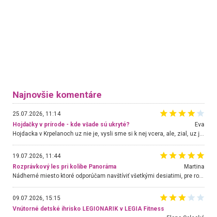
Najnovšie komentáre
25.07.2026, 11:14
Hojdačky v prírode - kde všade sú ukryté?
Eva
Hojdacka v Krpelanoch uz nie je, vysli sme si k nej vcera, ale, zial, uz je znicena. Ak sem planujete cestu len kvoli hojdacke, mozete si ju usetrit. Krasny vyhlad je tu vsak aj bez hojdacky :-)
19.07.2026, 11:44
Rozprávkový les pri kolibe Panoráma
Martina
Nádherné miesto ktoré odporúčam navštíviť všetkými desiatimi, pre rodiny s deťmi, dôchodcom... Proste a jednoducho ozaj rozprávkový les.. určite ešte prídeme. Odniesli sme si na pamiatku krásne tričká,
09.07.2026, 15:15
Vnútorné detské ihrisko LEGIONARIK v LEGIA Fitness