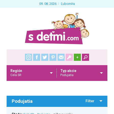
09. 08. 2026
Ľubomíra
+
Región
Typ akcie
Celá SR
Podujatia
Podujatia
Filter