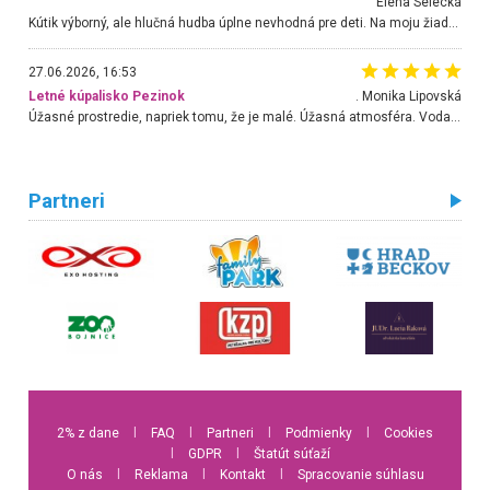
Elena Selecká
Kútik výborný, ale hlučná hudba úplne nevhodná pre deti. Na moju žiadosť o aspoň sušenie nereagovali.
27.06.2026, 16:53
Letné kúpalisko Pezinok
. Monika Lipovská
Úžasné prostredie, napriek tomu, že je malé. Úžasná atmosféra. Voda fantastická a nádherná. Ľudí je pomerne veľa, ale su mili a ohľaduplní. Je veľmi zaujímavé sledovať, ako dokážu spolu športovať cudzí ľudia a bez ohľadu na vek. Vládne tu pohoda. Vnuka neviem dostať z vody. Ďakujem za krásny deň . Urcite sa sem vrátim. Jediný problém je s parkovaním, ale aj ten sa mi podarilo vyriešiť. Monika Bratislava
Partneri
2% z dane
l
FAQ
l
Partneri
l
Podmienky
l
Cookies
l
GDPR
l
Štatút súťaží
O nás
l
Reklama
l
Kontakt
l
Spracovanie súhlasu