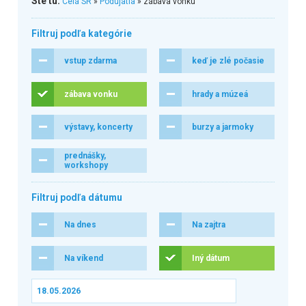
Ste tu:
Celá SR
»
Podujatia
» zábava vonku
Filtruj podľa kategórie
vstup zdarma
keď je zlé počasie
zábava vonku
hrady a múzeá
výstavy, koncerty
burzy a jarmoky
prednášky,
workshopy
Filtruj podľa dátumu
Na dnes
Na zajtra
Na víkend
Iný dátum