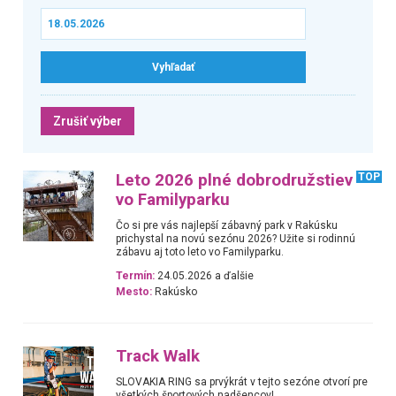
Zrušiť výber
Leto 2026 plné dobrodružstiev
TOP
vo Familyparku
Čo si pre vás najlepší zábavný park v Rakúsku
prichystal na novú sezónu 2026? Užite si rodinnú
zábavu aj toto leto vo Familyparku.
Termín:
24.05.2026 a ďalšie
Mesto:
Rakúsko
Track Walk
SLOVAKIA RING sa prvýkrát v tejto sezóne otvorí pre
všetkých športových nadšencov!