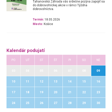
Ťahanovská Záhrada vás srdečne pozýva zapojiť sa
do dobrovoľníckej akcie v rámci Týždňa
dobrovoľníctva.
Termín:
18.05.2026
Mesto:
Košice
Kalendár podujatí
PO
UT
ST
ŠT
PI
SO
NE
03
04
05
06
07
08
09
10
11
12
13
14
15
16
17
18
19
20
21
22
23
24
25
26
27
28
29
30