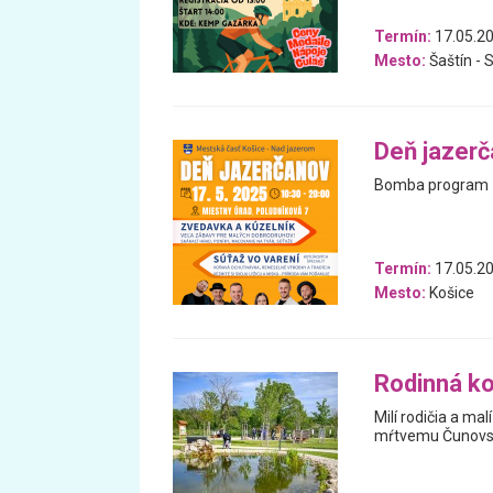
Termín:
17.05.2
Mesto:
Šaštín - 
Deň jazer
Bomba program
Termín:
17.05.2
Mesto:
Košice
Rodinná k
Milí rodičia a ma
mŕtvemu Čunovs