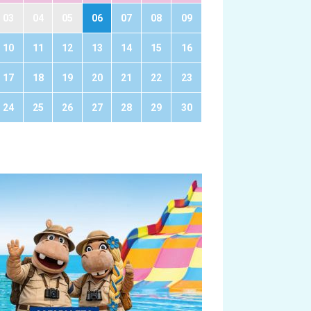
03
04
05
06
07
08
09
10
11
12
13
14
15
16
17
18
19
20
21
22
23
24
25
26
27
28
29
30