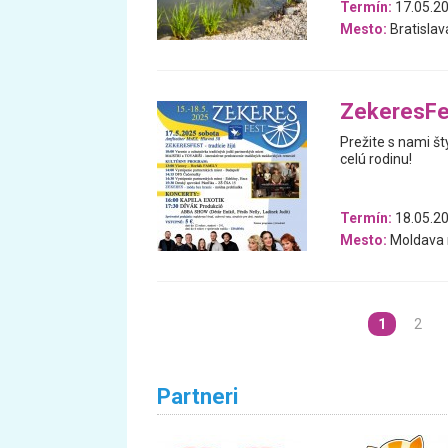
Termín:
17.05.2
Mesto:
Bratislav
ZekeresFe
Prežite s nami št
celú rodinu!
Termín:
18.05.20
Mesto:
Moldava 
1
2
Partneri