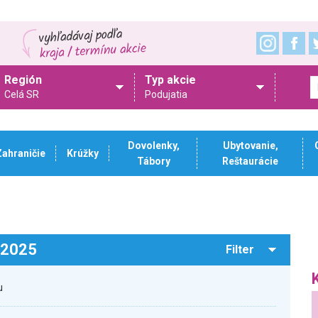
Región
Typ akcie
Celá SR
Podujatia
Dovolenky,
Ubytovanie,
Zahraničie
Krúžky
Tábory
Reštaurácie
.2025
Filter
u