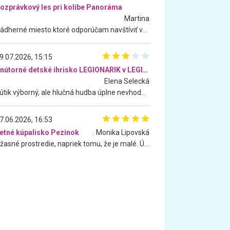
ozprávkový les pri kolibe Panoráma
Martina
Nádherné miesto ktoré odporúčam navštíviť všetkými desiatimi, pre rodiny s deťmi, dôchodcom... Proste a jednoducho ozaj rozprávkový les.. určite ešte prídeme. Odniesli sme si na pamiatku krásne tričká,
9.07.2026, 15:15
Vnútorné detské ihrisko LEGIONARIK v LEGIA Fitness
Elena Selecká
Kútik výborný, ale hlučná hudba úplne nevhodná pre deti. Na moju žiadosť o aspoň sušenie nereagovali.
7.06.2026, 16:53
etné kúpalisko Pezinok
. Monika Lipovská
Úžasné prostredie, napriek tomu, že je malé. Úžasná atmosféra. Voda fantastická a nádherná. Ľudí je pomerne veľa, ale su mili a ohľaduplní. Je veľmi zaujímavé sledovať, ako dokážu spolu športovať cudzí ľudia a bez ohľadu na vek. Vládne tu pohoda. Vnuka neviem dostať z vody. Ďakujem za krásny deň . Urcite sa sem vrátim. Jediný problém je s parkovaním, ale aj ten sa mi podarilo vyriešiť. Monika Bratislava