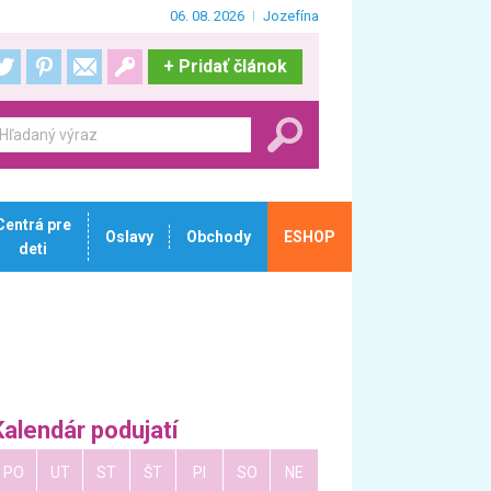
06. 08. 2026
Jozefína
+
Pridať článok
Centrá pre
Oslavy
Obchody
ESHOP
deti
Kalendár podujatí
PO
UT
ST
ŠT
PI
SO
NE