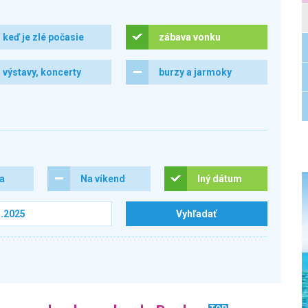
keď je zlé počasie
zábava vonku
výstavy, koncerty
burzy a jarmoky
ra
Na víkend
Iný dátum