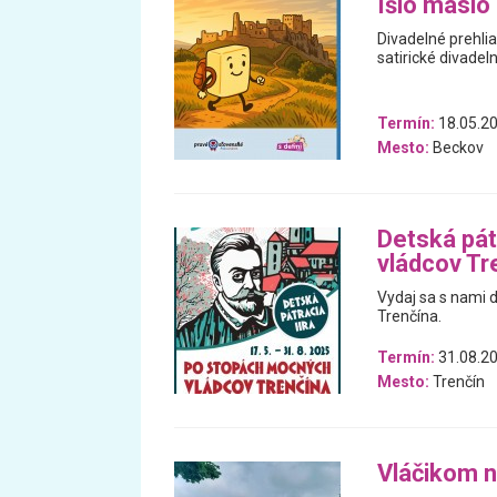
Išlo maslo
Divadelné prehli
satirické divadeln
Termín:
18.05.20
Mesto:
Beckov
Detská pát
vládcov Tr
Vydaj sa s nami 
Trenčína.
Termín:
31.08.20
Mesto:
Trenčín
Vláčikom n