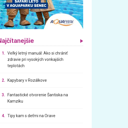
Najčítanejšie
1.
Veľký letný manuál: Ako si chrániť
zdravie pri vysokých vonkajších
teplotách
2.
Kapybary v Rozálkove
3.
Fantastické otvorenie Šantiska na
Kamzíku
4.
Tipy kam s deťmi na Orave