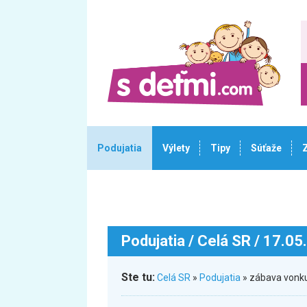
Podujatia
Výlety
Tipy
Súťaže
Podujatia
/ Celá SR / 17.05
Ste tu:
Celá SR
»
Podujatia
» zábava vonk