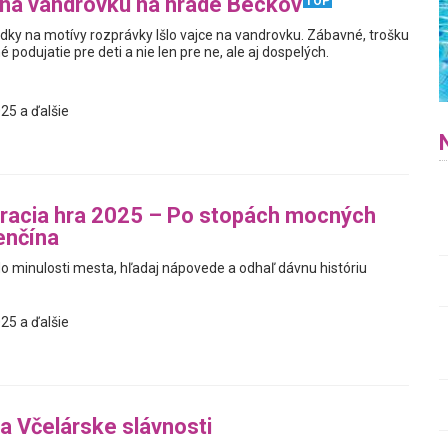
 na vandrovku na hrade Beckov
TOP
adky na motívy rozprávky Išlo vajce na vandrovku. Zábavné, trošku
é podujatie pre deti a nie len pre ne, ale aj dospelých.
25 a ďalšie
racia hra 2025 – Po stopách mocných
enčína
do minulosti mesta, hľadaj nápovede a odhaľ dávnu históriu
25 a ďalšie
a Včelárske slávnosti