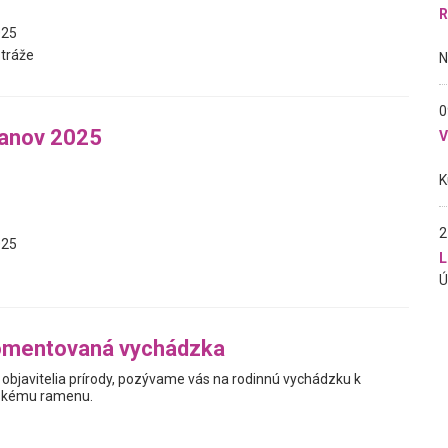
R
025
Stráže
0
čanov 2025
2
025
L
omentovaná vychádzka
lí objavitelia prírody, pozývame vás na rodinnú vychádzku k
kému ramenu.