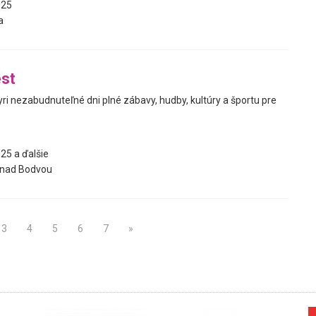
025
a
st
yri nezabudnuteľné dni plné zábavy, hudby, kultúry a športu pre
25 a ďalšie
nad Bodvou
3
4
5
6
7
»