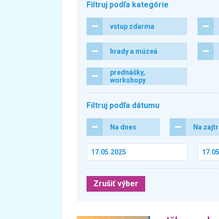
Filtruj podľa kategórie
vstup zdarma
hrady a múzeá
prednášky,
workshopy
Filtruj podľa dátumu
Na dnes
Na zajt
Zrušiť výber