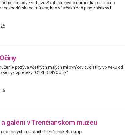
a pohodlne odveziete zo Svätoplukovho námestia priamo do
ohospodárskeho múzea, kde vás čaká deň plný zážitkov !
025
Očiny
uženie pozýva všetkých malých milovníkov cyklistiky vo veku od
tské cyklopreteky "CYKLO DIVOčiny".
025
a galérií v Trenčianskom múzeu
a viacerých miestach Trenčianskeho kraja.