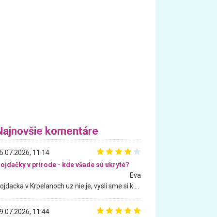
Najnovšie komentáre
5.07.2026, 11:14
ojdačky v prírode - kde všade sú ukryté?
Eva
Hojdacka v Krpelanoch uz nie je, vysli sme si k nej vcera, ale, zial, uz je znicena. Ak sem planujete cestu len kvoli hojdacke, mozete si ju usetrit. Krasny vyhlad je tu vsak aj bez hojdacky :-)
9.07.2026, 11:44