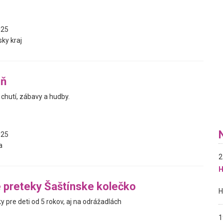
025
ky kraj
eň
chutí, zábavy a hudby.
025
a
2
H
é preteky Šaštínske kolečko
ky pre deti od 5 rokov, aj na odrážadlách
1