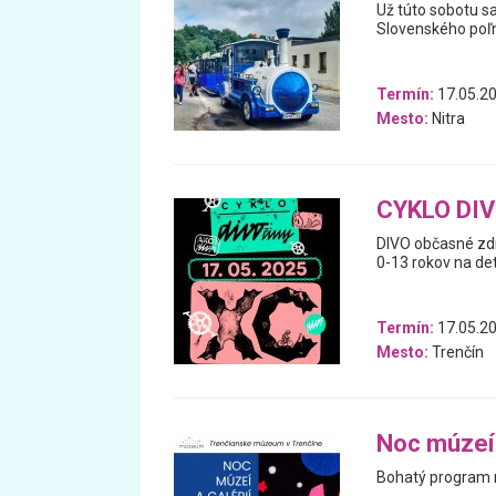
Už túto sobotu s
Slovenského poľn
Termín:
17.05.2
Mesto:
Nitra
CYKLO DIV
DIVO občasné zdr
0-13 rokov na de
Termín:
17.05.2
Mesto:
Trenčín
Noc múzeí 
Bohatý program n