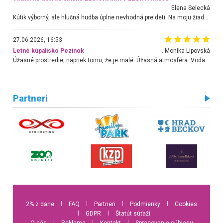
Elena Selecká
Kútik výborný, ale hlučná hudba úplne nevhodná pre deti. Na moju žiadosť o aspoň sušenie nereagovali.
27.06.2026, 16:53
Letné kúpalisko Pezinok
. Monika Lipovská
Úžasné prostredie, napriek tomu, že je malé. Úžasná atmosféra. Voda fantastická a nádherná. Ľudí je pomerne veľa, ale su mili a ohľaduplní. Je veľmi zaujímavé sledovať, ako dokážu spolu športovať cudzí ľudia a bez ohľadu na vek. Vládne tu pohoda. Vnuka neviem dostať z vody. Ďakujem za krásny deň . Urcite sa sem vrátim. Jediný problém je s parkovaním, ale aj ten sa mi podarilo vyriešiť. Monika Bratislava
Partneri
2% z dane
l
FAQ
l
Partneri
l
Podmienky
l
Cookies
l
GDPR
l
Štatút súťaží