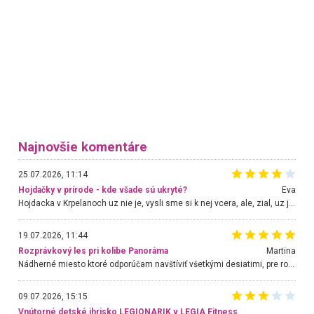
Najnovšie komentáre
25.07.2026, 11:14
Hojdačky v prírode - kde všade sú ukryté?
Eva
Hojdacka v Krpelanoch uz nie je, vysli sme si k nej vcera, ale, zial, uz je znicena. Ak sem planujete cestu len kvoli hojdacke, mozete si ju usetrit. Krasny vyhlad je tu vsak aj bez hojdacky :-)
19.07.2026, 11:44
Rozprávkový les pri kolibe Panoráma
Martina
Nádherné miesto ktoré odporúčam navštíviť všetkými desiatimi, pre rodiny s deťmi, dôchodcom... Proste a jednoducho ozaj rozprávkový les.. určite ešte prídeme. Odniesli sme si na pamiatku krásne tričká,
09.07.2026, 15:15
Vnútorné detské ihrisko LEGIONARIK v LEGIA Fitness