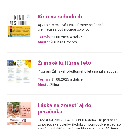
Kino na schodoch
Aj v tomto roku vás čakajú vaše obľúbené
premietania pod nočnou oblohou.
Termín:
20.08.2025 a ďalšie
Mesto:
Žiar nad Hronom
Žilinské kultúrne leto
Program Žilinského kultúrneho leta na júl a august
Termín:
31.08.2025 a ďalšie
Mesto:
Žilina
Láska sa zmestí aj do
peračníka
LÁSKA SA ZMESTÍ AJ DO PERAČNÍKA - to je slogan
tohto ročníka Zbierky školských pomôcok pre deti zo
sociálne slabších rodín, prebiehať bude od 20. júna