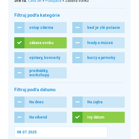
Ste tu:
Celá SR
»
Podujatia
» zábava vonku
Filtruj podľa kategórie
vstup zdarma
keď je zlé počasie
zábava vonku
hrady a múzeá
výstavy, koncerty
burzy a jarmoky
prednášky,
workshopy
Filtruj podľa dátumu
Na dnes
Na zajtra
Na víkend
Iný dátum