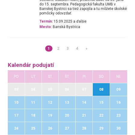
do 15. septembra. Pedagogická fakulta UMB v
Banskej Bystrici sa tiež zapojila a tu môžete školské
pomôcky odovzdať.
Termín:
15.09.2025 a ďalšie
Mesto:
Banská Bystrica
1
2
3
4
»
Kalendár podujatí
PO
UT
ST
ŠT
PI
SO
NE
03
04
05
06
07
08
09
10
11
12
13
14
15
16
17
18
19
20
21
22
23
24
25
26
27
28
29
30