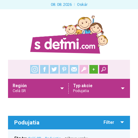
08. 08. 2026
Oskár
+
Región
Typ akcie
Celá SR
Podujatia
Podujatia
Filter