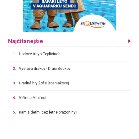
Najčítanejšie
1.
Hodové trhy v Tepliciach
2.
Výstava drakov - Dračí Beckov
3.
Hradné hry Žofie Bosniakovej
4.
Vlčince Minifest
5.
Kam s deťmi cez letné prázdniny?