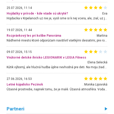
25.07.2026, 11:14
Hojdačky v prírode - kde všade sú ukryté?
Eva
Hojdacka v Krpelanoch uz nie je, vysli sme si k nej vcera, ale, zial, uz je znicena. Ak sem planujete cestu len kvoli hojdacke, mozete si ju usetrit. Krasny vyhlad je tu vsak aj bez hojdacky :-)
19.07.2026, 11:44
Rozprávkový les pri kolibe Panoráma
Martina
Nádherné miesto ktoré odporúčam navštíviť všetkými desiatimi, pre rodiny s deťmi, dôchodcom... Proste a jednoducho ozaj rozprávkový les.. určite ešte prídeme. Odniesli sme si na pamiatku krásne tričká,
09.07.2026, 15:15
Vnútorné detské ihrisko LEGIONARIK v LEGIA Fitness
Elena Selecká
Kútik výborný, ale hlučná hudba úplne nevhodná pre deti. Na moju žiadosť o aspoň sušenie nereagovali.
27.06.2026, 16:53
Letné kúpalisko Pezinok
. Monika Lipovská
Úžasné prostredie, napriek tomu, že je malé. Úžasná atmosféra. Voda fantastická a nádherná. Ľudí je pomerne veľa, ale su mili a ohľaduplní. Je veľmi zaujímavé sledovať, ako dokážu spolu športovať cudzí ľudia a bez ohľadu na vek. Vládne tu pohoda. Vnuka neviem dostať z vody. Ďakujem za krásny deň . Urcite sa sem vrátim. Jediný problém je s parkovaním, ale aj ten sa mi podarilo vyriešiť. Monika Bratislava
Partneri