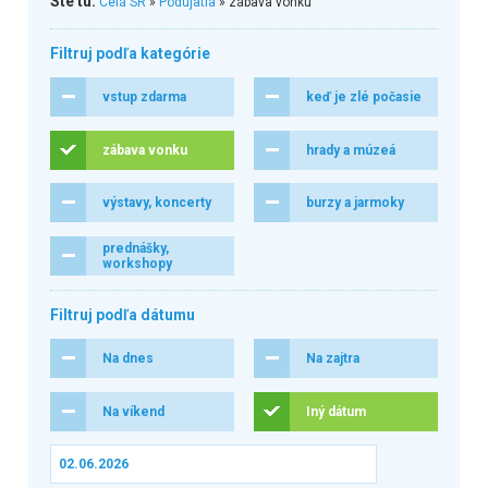
Ste tu:
Celá SR
»
Podujatia
» zábava vonku
Filtruj podľa kategórie
vstup zdarma
keď je zlé počasie
zábava vonku
hrady a múzeá
výstavy, koncerty
burzy a jarmoky
prednášky,
workshopy
Filtruj podľa dátumu
Na dnes
Na zajtra
Na víkend
Iný dátum