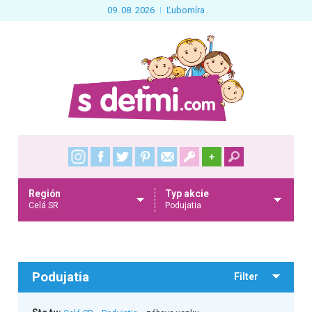
09. 08. 2026
Ľubomíra
+
Región
Typ akcie
Celá SR
Podujatia
Podujatia
Filter