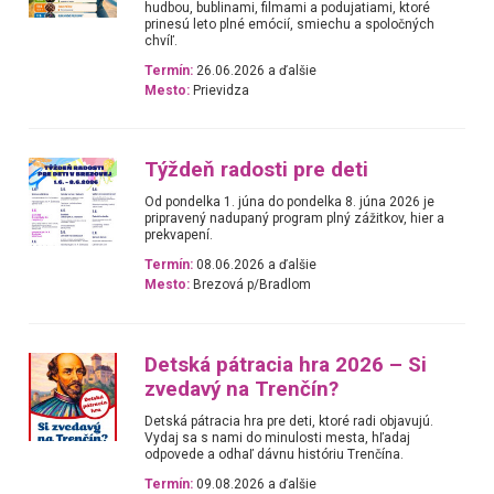
hudbou, bublinami, filmami a podujatiami, ktoré
prinesú leto plné emócií, smiechu a spoločných
chvíľ.
Termín:
26.06.2026 a ďalšie
Mesto:
Prievidza
Týždeň radosti pre deti
Od pondelka 1. júna do pondelka 8. júna 2026 je
pripravený nadupaný program plný zážitkov, hier a
prekvapení.
Termín:
08.06.2026 a ďalšie
Mesto:
Brezová p/Bradlom
Detská pátracia hra 2026 – Si
zvedavý na Trenčín?
Detská pátracia hra pre deti, ktoré radi objavujú.
Vydaj sa s nami do minulosti mesta, hľadaj
odpovede a odhaľ dávnu históriu Trenčína.
Termín:
09.08.2026 a ďalšie