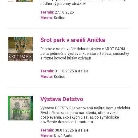
nádherný jesenný obrázok!
Termín:
27.10.2025
Mesto:
Košice
Šrot park v areáli Anička
Pripravte sa na veľké dobrodružstvo v ŠROT PARKU!
Je to jedinečná výstava, kde staré železo, súčiastky
a rôzne kovové kúsky ožívajú!
Termín:
31.10.2025 a ďalšie
Mesto:
Košice
Výstava Detstvo
Výstava DETSTVO je venovaná najkrajšiemu obdobiu
života človeka od jeho narodenia, útleho veku,
dospievania, školských čias, až po symbolické
dovŕšenie dospelosti - maturitu.
Termín:
30.01.2026 a ďalšie
Mesto:
Nová Baňa