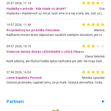
25.07.2026, 11:14
Hojdačky v prírode - kde všade sú ukryté?
Eva
Hojdacka v Krpelanoch uz nie je, vysli sme si k nej vcera, ale, zial, uz je znicena. Ak sem planujete cestu len kvoli hojdacke, mozete si ju usetrit. Krasny vyhlad je tu vsak aj bez hojdacky :-)
19.07.2026, 11:44
Rozprávkový les pri kolibe Panoráma
Martina
Nádherné miesto ktoré odporúčam navštíviť všetkými desiatimi, pre rodiny s deťmi, dôchodcom... Proste a jednoducho ozaj rozprávkový les.. určite ešte prídeme. Odniesli sme si na pamiatku krásne tričká,
09.07.2026, 15:15
Vnútorné detské ihrisko LEGIONARIK v LEGIA Fitness
Elena Selecká
Kútik výborný, ale hlučná hudba úplne nevhodná pre deti. Na moju žiadosť o aspoň sušenie nereagovali.
27.06.2026, 16:53
Letné kúpalisko Pezinok
. Monika Lipovská
Úžasné prostredie, napriek tomu, že je malé. Úžasná atmosféra. Voda fantastická a nádherná. Ľudí je pomerne veľa, ale su mili a ohľaduplní. Je veľmi zaujímavé sledovať, ako dokážu spolu športovať cudzí ľudia a bez ohľadu na vek. Vládne tu pohoda. Vnuka neviem dostať z vody. Ďakujem za krásny deň . Urcite sa sem vrátim. Jediný problém je s parkovaním, ale aj ten sa mi podarilo vyriešiť. Monika Bratislava
Partneri