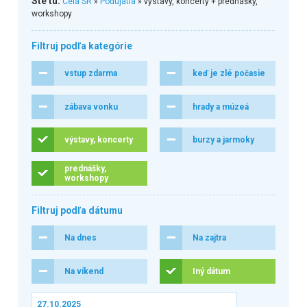
Ste tu:
Celá SR
»
Podujatia
» výstavy, koncerty + prednášky,
workshopy
Filtruj podľa kategórie
vstup zdarma
keď je zlé počasie
zábava vonku
hrady a múzeá
výstavy, koncerty
burzy a jarmoky
prednášky,
workshopy
Filtruj podľa dátumu
Na dnes
Na zajtra
Na víkend
Iný dátum