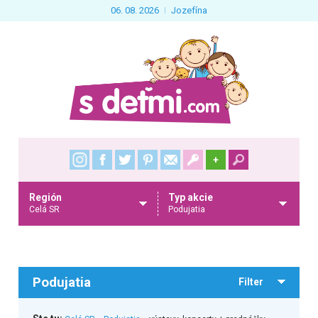
06. 08. 2026
Jozefína
+
Región
Typ akcie
Celá SR
Podujatia
Podujatia
Filter