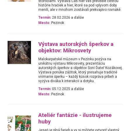
storočiami. Výstava Čas hier vás prevedie cestou
histórie hračiek a hier, ktoré sa pod vplyvom doby
menili, ale v mnohom zostávali prekvapivo rovnaké.
Termín:
28.02.2026 a ďalšie
Mesto:
Pezinok
Výstava autorských šperkov a
objektov: Mikrosvety
Malokarpatské múzeum v Pezinku pozýva na
unikátnu výstavu Mikrosvety, prezentáciu
autorských šperkov a objektov Soni Ďateľ Kozákovej.
Výstava ponúka zážitok, ktorý presahuje tradičné
vnímanie šperku – každý kúsok rozpráva príbeh a
vyzýva diváka k interakcii a dotyku.
Termín:
05.12.2025 a ďalšie
Mesto:
Pezinok
Ateliér fantázie - ilustrujeme
huby
Jeseň je plná farieb a vy si môžete vytvoriť vlastný