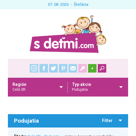
07. 08. 2026
Štefánia
+
Región
Typ akcie
Celá SR
Podujatia
Podujatia
Filter