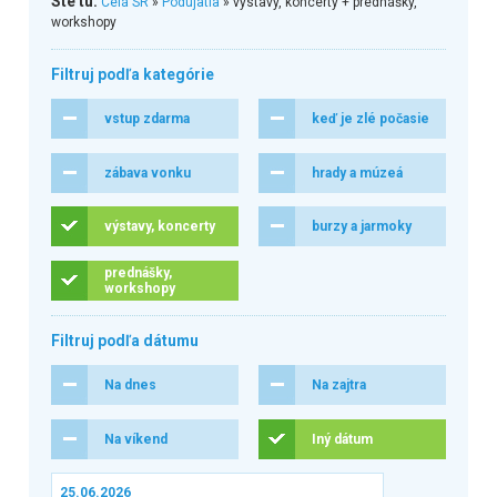
Ste tu:
Celá SR
»
Podujatia
» výstavy, koncerty + prednášky,
workshopy
Filtruj podľa kategórie
vstup zdarma
keď je zlé počasie
zábava vonku
hrady a múzeá
výstavy, koncerty
burzy a jarmoky
prednášky,
workshopy
Filtruj podľa dátumu
Na dnes
Na zajtra
Na víkend
Iný dátum