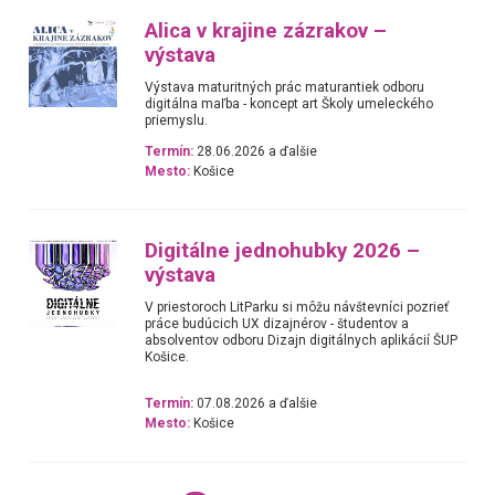
Alica v krajine zázrakov –
výstava
Výstava maturitných prác maturantiek odboru
digitálna maľba - koncept art Školy umeleckého
priemyslu.
Termín:
28.06.2026 a ďalšie
Mesto:
Košice
Digitálne jednohubky 2026 –
výstava
V priestoroch LitParku si môžu návštevníci pozrieť
práce budúcich UX dizajnérov - študentov a
absolventov odboru Dizajn digitálnych aplikácií ŠUP
Košice.
Termín:
07.08.2026 a ďalšie
Mesto:
Košice