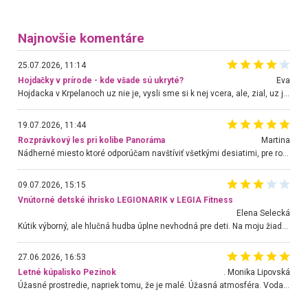
Najnovšie komentáre
25.07.2026, 11:14
Hojdačky v prírode - kde všade sú ukryté?
Eva
Hojdacka v Krpelanoch uz nie je, vysli sme si k nej vcera, ale, zial, uz je znicena. Ak sem planujete cestu len kvoli hojdacke, mozete si ju usetrit. Krasny vyhlad je tu vsak aj bez hojdacky :-)
19.07.2026, 11:44
Rozprávkový les pri kolibe Panoráma
Martina
Nádherné miesto ktoré odporúčam navštíviť všetkými desiatimi, pre rodiny s deťmi, dôchodcom... Proste a jednoducho ozaj rozprávkový les.. určite ešte prídeme. Odniesli sme si na pamiatku krásne tričká,
09.07.2026, 15:15
Vnútorné detské ihrisko LEGIONARIK v LEGIA Fitness
Elena Selecká
Kútik výborný, ale hlučná hudba úplne nevhodná pre deti. Na moju žiadosť o aspoň sušenie nereagovali.
27.06.2026, 16:53
Letné kúpalisko Pezinok
. Monika Lipovská
Úžasné prostredie, napriek tomu, že je malé. Úžasná atmosféra. Voda fantastická a nádherná. Ľudí je pomerne veľa, ale su mili a ohľaduplní. Je veľmi zaujímavé sledovať, ako dokážu spolu športovať cudzí ľudia a bez ohľadu na vek. Vládne tu pohoda. Vnuka neviem dostať z vody. Ďakujem za krásny deň . Urcite sa sem vrátim. Jediný problém je s parkovaním, ale aj ten sa mi podarilo vyriešiť. Monika Bratislava