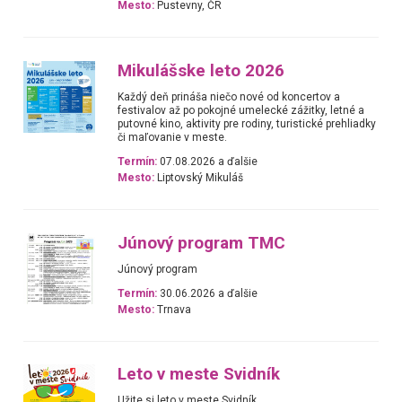
Mesto:
Pustevny, ČR
Mikulášske leto 2026
Každý deň prináša niečo nové od koncertov a
festivalov až po pokojné umelecké zážitky, letné a
putovné kino, aktivity pre rodiny, turistické prehliadky
či maľovanie v meste.
Termín:
07.08.2026 a ďalšie
Mesto:
Liptovský Mikuláš
Júnový program TMC
Júnový program
Termín:
30.06.2026 a ďalšie
Mesto:
Trnava
Leto v meste Svidník
Užite si leto v meste Svidník