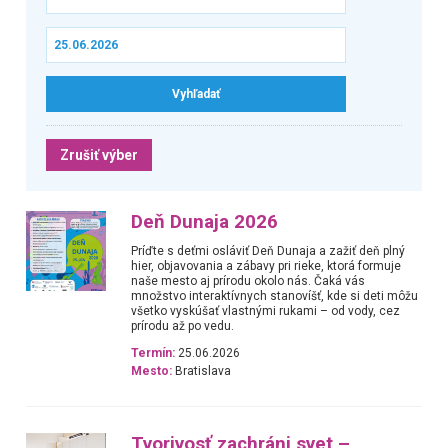
Zrušiť výber
Deň Dunaja 2026
Príďte s deťmi osláviť Deň Dunaja a zažiť deň plný
hier, objavovania a zábavy pri rieke, ktorá formuje
naše mesto aj prírodu okolo nás. Čaká vás
množstvo interaktívnych stanovíšť, kde si deti môžu
všetko vyskúšať vlastnými rukami – od vody, cez
prírodu až po vedu.
Termín:
25.06.2026
Mesto:
Bratislava
Tvorivosť zachráni svet –