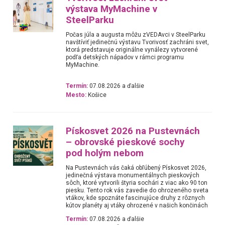
výstava MyMachine v
SteelParku
Počas júla a augusta môžu zVEDAvci v SteelParku
navštíviť jedinečnú výstavu Tvorivosť zachráni svet,
ktorá predstavuje originálne vynálezy vytvorené
podľa detských nápadov v rámci programu
MyMachine.
Termín:
07.08.2026 a ďalšie
Mesto:
Košice
Pískosvet 2026 na Pustevnách
– obrovské pieskové sochy
pod holým nebom
Na Pustevnách vás čaká obľúbený Pískosvet 2026,
jedinečná výstava monumentálnych pieskových
sôch, ktoré vytvorili štyria sochári z viac ako 90 ton
piesku. Tento rok vás zavedie do ohrozeného sveta
vtákov, kde spoznáte fascinujúce druhy z rôznych
kútov planéty aj vtáky ohrozené v našich končinách
Termín:
07.08.2026 a ďalšie