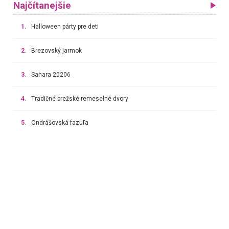
Najčítanejšie
1.
Halloween párty pre deti
2.
Brezovský jarmok
3.
Sahara 20206
4.
Tradičné brežské remeselné dvory
5.
Ondrášovská fazuľa