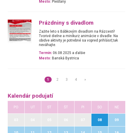
Mesto:
Piešťany
Prázdniny s divadlom
Zažite leto s Bábkovým divadlom na Rázcestí!
Tvorivé dielne a minikurz animácie v divadle. Na
obidve aktivity je potrebné sa vopred prihlásiť,tak
neváhajte.
Termín:
06.08.2025 a ďalšie
Mesto:
Banská Bystrica
1
2
3
4
»
Kalendár podujatí
PO
UT
ST
ŠT
PI
SO
NE
03
04
05
06
07
08
09
10
11
12
13
14
15
16