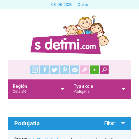
08. 08. 2026
Oskár
+
Región
Typ akcie
Celá SR
Podujatia
Podujatia
Filter