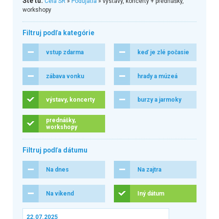
Ste tu:
Celá SR
»
Podujatia
» výstavy, koncerty + prednášky,
workshopy
Filtruj podľa kategórie
vstup zdarma
keď je zlé počasie
zábava vonku
hrady a múzeá
výstavy, koncerty
burzy a jarmoky
prednášky,
workshopy
Filtruj podľa dátumu
Na dnes
Na zajtra
Na víkend
Iný dátum