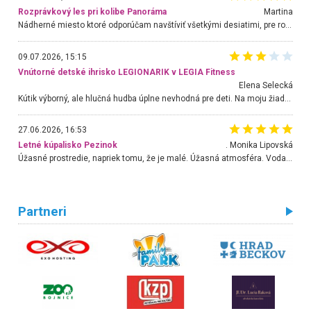
Rozprávkový les pri kolibe Panoráma
Martina
Nádherné miesto ktoré odporúčam navštíviť všetkými desiatimi, pre rodiny s deťmi, dôchodcom... Proste a jednoducho ozaj rozprávkový les.. určite ešte prídeme. Odniesli sme si na pamiatku krásne tričká,
09.07.2026, 15:15
Vnútorné detské ihrisko LEGIONARIK v LEGIA Fitness
Elena Selecká
Kútik výborný, ale hlučná hudba úplne nevhodná pre deti. Na moju žiadosť o aspoň sušenie nereagovali.
27.06.2026, 16:53
Letné kúpalisko Pezinok
. Monika Lipovská
Úžasné prostredie, napriek tomu, že je malé. Úžasná atmosféra. Voda fantastická a nádherná. Ľudí je pomerne veľa, ale su mili a ohľaduplní. Je veľmi zaujímavé sledovať, ako dokážu spolu športovať cudzí ľudia a bez ohľadu na vek. Vládne tu pohoda. Vnuka neviem dostať z vody. Ďakujem za krásny deň . Urcite sa sem vrátim. Jediný problém je s parkovaním, ale aj ten sa mi podarilo vyriešiť. Monika Bratislava
Partneri