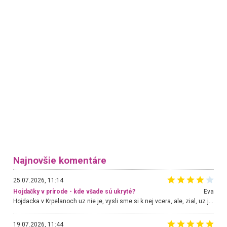
Najnovšie komentáre
25.07.2026, 11:14
Hojdačky v prírode - kde všade sú ukryté?
Eva
Hojdacka v Krpelanoch uz nie je, vysli sme si k nej vcera, ale, zial, uz je znicena. Ak sem planujete cestu len kvoli hojdacke, mozete si ju usetrit. Krasny vyhlad je tu vsak aj bez hojdacky :-)
19.07.2026, 11:44