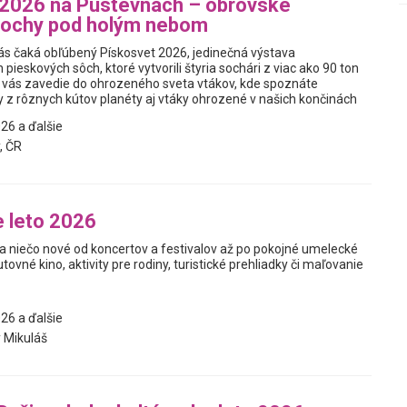
 2026 na Pustevnách – obrovské
sochy pod holým nebom
s čaká obľúbený Pískosvet 2026, jedinečná výstava
eskových sôch, ktoré vytvorili štyria sochári z viac ako 90 ton
k vás zavedie do ohrozeného sveta vtákov, kde spoznáte
y z rôznych kútov planéty aj vtáky ohrozené v našich končinách
26 a ďalšie
, ČR
 leto 2026
a niečo nové od koncertov a festivalov až po pokojné umelecké
utovné kino, aktivity pre rodiny, turistické prehliadky či maľovanie
26 a ďalšie
 Mikuláš