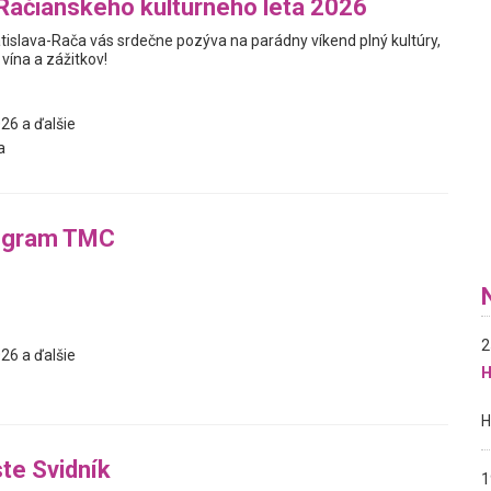
Račianskeho kultúrneho leta 2026
tislava-Rača vás srdečne pozýva na parádny víkend plný kultúry,
vína a zážitkov!
26 a ďalšie
a
ogram TMC
2
26 a ďalšie
H
te Svidník
1