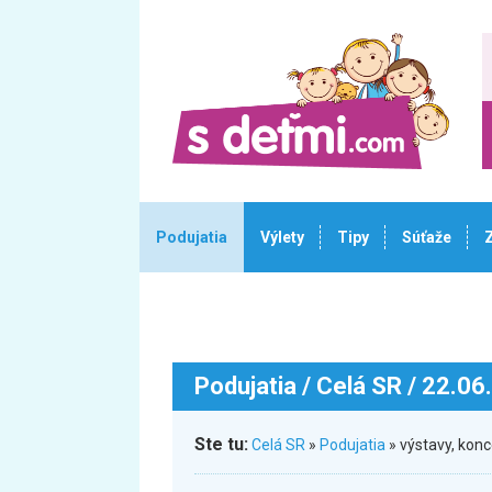
Podujatia
Výlety
Tipy
Súťaže
Podujatia
/ Celá SR / 22.06
Ste tu:
Celá SR
»
Podujatia
» výstavy, kon