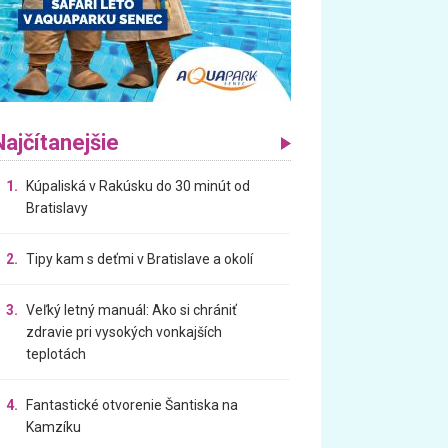
Najčítanejšie
1.
Kúpaliská v Rakúsku do 30 minút od
Bratislavy
2.
Tipy kam s deťmi v Bratislave a okolí
3.
Veľký letný manuál: Ako si chrániť
zdravie pri vysokých vonkajších
teplotách
4.
Fantastické otvorenie Šantiska na
Kamzíku