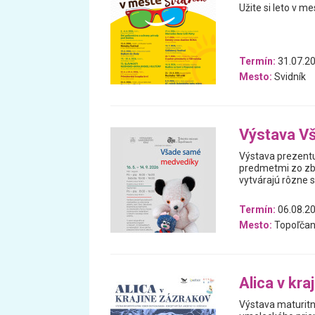
Užite si leto v me
Termín:
31.07.20
Mesto:
Svidník
Výstava V
Výstava prezentu
predmetmi zo zb
vytvárajú rôzne 
Termín:
06.08.20
Mesto:
Topoľčan
Alica v kra
Výstava maturitn