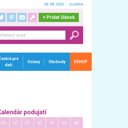
06. 08. 2026
Jozefína
+
Pridať článok
Centrá pre
Oslavy
Obchody
ESHOP
deti
Kalendár podujatí
PO
UT
ST
ŠT
PI
SO
NE