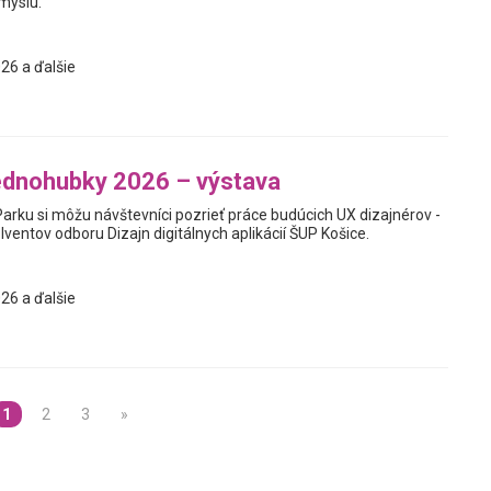
myslu.
26 a ďalšie
jednohubky 2026 – výstava
Parku si môžu návštevníci pozrieť práce budúcich UX dizajnérov -
ventov odboru Dizajn digitálnych aplikácií ŠUP Košice.
26 a ďalšie
1
2
3
»