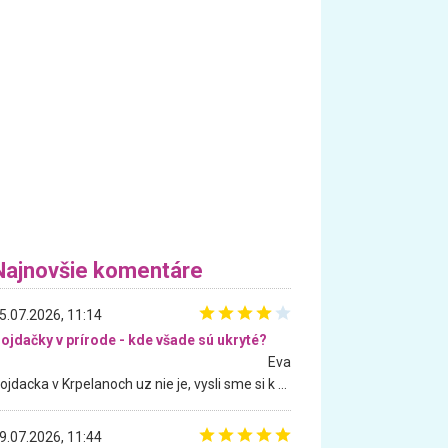
Najnovšie komentáre
5.07.2026, 11:14
ojdačky v prírode - kde všade sú ukryté?
Eva
Hojdacka v Krpelanoch uz nie je, vysli sme si k nej vcera, ale, zial, uz je znicena. Ak sem planujete cestu len kvoli hojdacke, mozete si ju usetrit. Krasny vyhlad je tu vsak aj bez hojdacky :-)
9.07.2026, 11:44