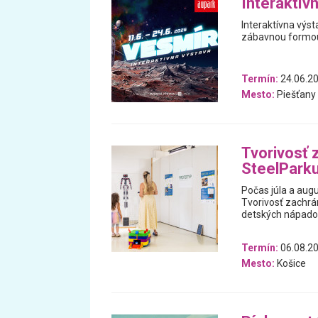
Interaktív
Interaktívna výs
zábavnou formou 
Termín:
24.06.20
Mesto:
Piešťany
Tvorivosť 
SteelPark
Počas júla a aug
Tvorivosť zachrán
detských nápado
Termín:
06.08.20
Mesto:
Košice