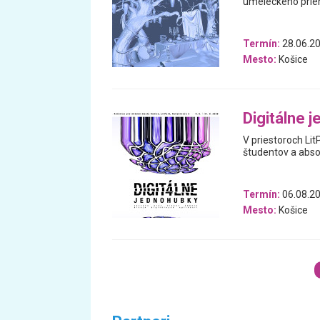
umeleckého prie
Termín:
28.06.20
Mesto:
Košice
Digitálne 
V priestoroch Lit
študentov a absol
Termín:
06.08.20
Mesto:
Košice