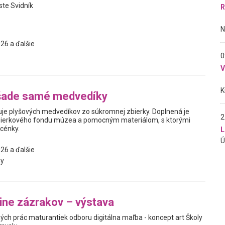
ste Svidník
R
26 a ďalšie
0
šade samé medvedíky
je plyšových medvedíkov zo súkromnej zbierky. Doplnená je
2
ierkového fondu múzea a pomocným materiálom, s ktorými
scénky.
L
26 a ďalšie
y
jine zázrakov – výstava
ých prác maturantiek odboru digitálna maľba - koncept art Školy