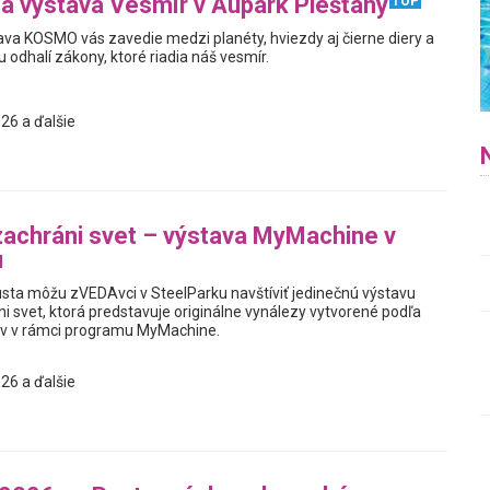
na výstava Vesmír v Aupark Piešťany
TOP
tava KOSMO vás zavedie medzi planéty, hviezdy aj čierne diery a
odhalí zákony, ktoré riadia náš vesmír.
26 a ďalšie
zachráni svet – výstava MyMachine v
u
usta môžu zVEDAvci v SteelParku navštíviť jedinečnú výstavu
i svet, ktorá predstavuje originálne vynálezy vytvorené podľa
v v rámci programu MyMachine.
26 a ďalšie