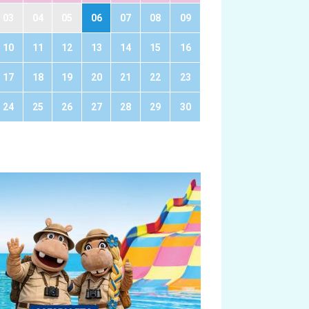
03
04
05
06
07
08
09
10
11
12
13
14
15
16
17
18
19
20
21
22
23
24
25
26
27
28
29
30