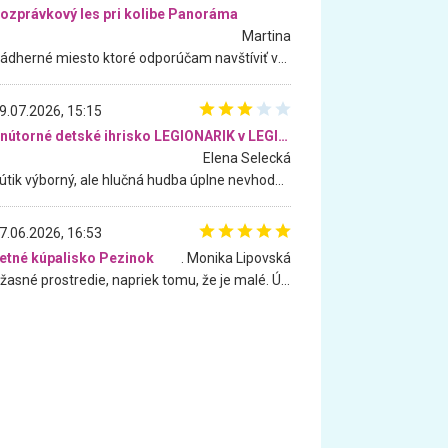
ozprávkový les pri kolibe Panoráma
Martina
Nádherné miesto ktoré odporúčam navštíviť všetkými desiatimi, pre rodiny s deťmi, dôchodcom... Proste a jednoducho ozaj rozprávkový les.. určite ešte prídeme. Odniesli sme si na pamiatku krásne tričká,
9.07.2026, 15:15
Vnútorné detské ihrisko LEGIONARIK v LEGIA Fitness
Elena Selecká
Kútik výborný, ale hlučná hudba úplne nevhodná pre deti. Na moju žiadosť o aspoň sušenie nereagovali.
7.06.2026, 16:53
etné kúpalisko Pezinok
. Monika Lipovská
Úžasné prostredie, napriek tomu, že je malé. Úžasná atmosféra. Voda fantastická a nádherná. Ľudí je pomerne veľa, ale su mili a ohľaduplní. Je veľmi zaujímavé sledovať, ako dokážu spolu športovať cudzí ľudia a bez ohľadu na vek. Vládne tu pohoda. Vnuka neviem dostať z vody. Ďakujem za krásny deň . Urcite sa sem vrátim. Jediný problém je s parkovaním, ale aj ten sa mi podarilo vyriešiť. Monika Bratislava