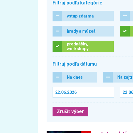
Filtruj podľa kategórie
vstup zdarma
hrady a múzeá
prednášky,
workshopy
Filtruj podľa dátumu
Na dnes
Na zajt
Zrušiť výber