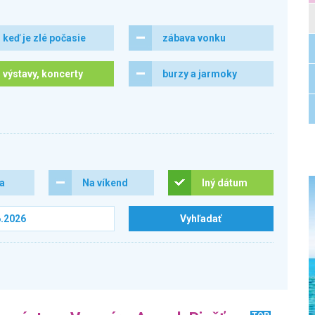
keď je zlé počasie
zábava vonku
výstavy, koncerty
burzy a jarmoky
ra
Na víkend
Iný dátum