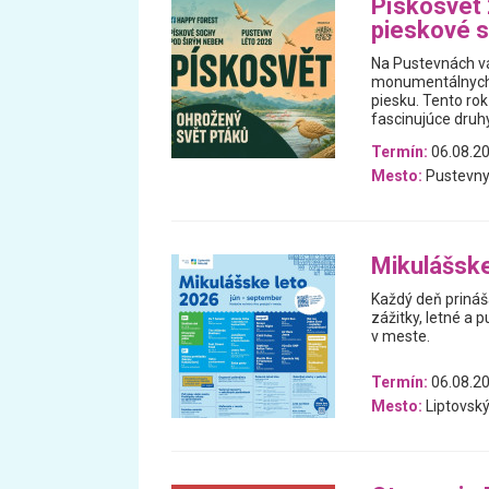
Pískosvet
pieskové 
Na Pustevnách vá
monumentálnych pi
piesku. Tento ro
fascinujúce druh
Termín:
06.08.20
Mesto:
Pustevny
Mikulášske
Každý deň prináš
zážitky, letné a p
v meste.
Termín:
06.08.20
Mesto:
Liptovský