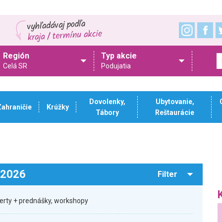
Región
Typ akcie
Celá SR
Podujatia
Dovolenky,
Ubytovanie,
Zahraničie
Krúžky
Tábory
Reštaurácie
.2026
Filter
certy + prednášky, workshopy