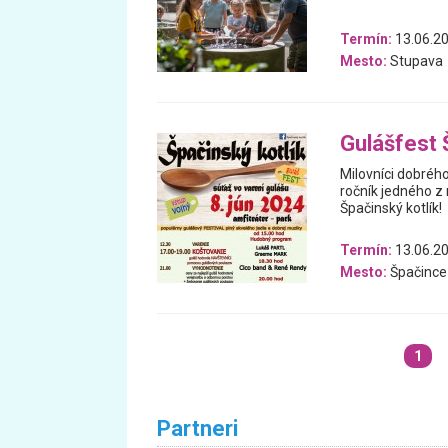
Termín:
13.06.2
Mesto:
Stupava
Gulášfest 
Milovníci dobrého
ročník jedného z
Špačinský kotlík!
Termín:
13.06.2
Mesto:
Špačince
1
Partneri