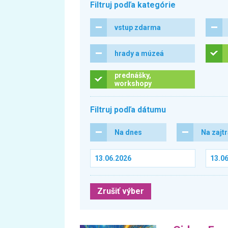
Filtruj podľa kategórie
vstup zdarma
hrady a múzeá
prednášky,
workshopy
Filtruj podľa dátumu
Na dnes
Na zajt
Zrušiť výber