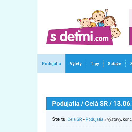
Podujatia
Výlety
Tipy
Súťaže
Podujatia
/ Celá SR / 13.06
Ste tu:
Celá SR
»
Podujatia
» výstavy, kon