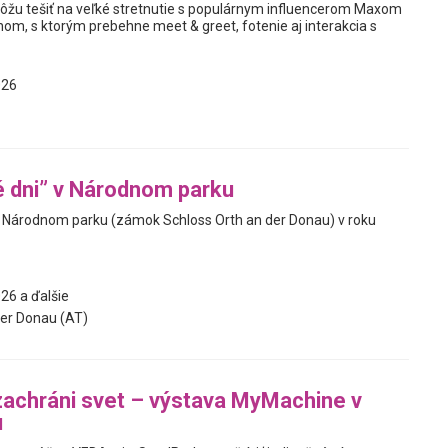
ôžu tešiť na veľké stretnutie s populárnym influencerom Maxom
nom, s ktorým prebehne meet & greet, fotenie aj interakcia s
026
 dni” v Národnom parku
v Národnom parku (zámok Schloss Orth an der Donau) v roku
26 a ďalšie
er Donau (AT)
zachráni svet – výstava MyMachine v
u