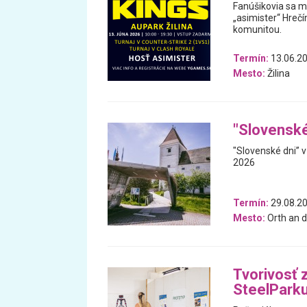
Fanúšikovia sa m
„asimister“ Hrečí
komunitou.
Termín:
13.06.2
Mesto:
Žilina
"Slovenské
"Slovenské dni” 
2026
Termín:
29.08.20
Mesto:
Orth an d
Tvorivosť 
SteelPark