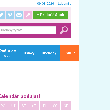
09. 08. 2026
Ľubomíra
+
Pridať článok
Centrá pre
Oslavy
Obchody
ESHOP
deti
Kalendár podujatí
PO
UT
ST
ŠT
PI
SO
NE