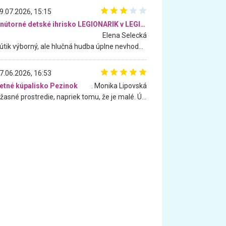
9.07.2026, 15:15
Vnútorné detské ihrisko LEGIONARIK v LEGIA Fitness
Elena Selecká
Kútik výborný, ale hlučná hudba úplne nevhodná pre deti. Na moju žiadosť o aspoň sušenie nereagovali.
7.06.2026, 16:53
etné kúpalisko Pezinok
. Monika Lipovská
Úžasné prostredie, napriek tomu, že je malé. Úžasná atmosféra. Voda fantastická a nádherná. Ľudí je pomerne veľa, ale su mili a ohľaduplní. Je veľmi zaujímavé sledovať, ako dokážu spolu športovať cudzí ľudia a bez ohľadu na vek. Vládne tu pohoda. Vnuka neviem dostať z vody. Ďakujem za krásny deň . Urcite sa sem vrátim. Jediný problém je s parkovaním, ale aj ten sa mi podarilo vyriešiť. Monika Bratislava