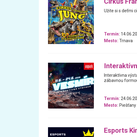
Cirkus Fra
Užite si s deťmi 
Termín:
14.06.20
Mesto:
Trnava
Interaktív
Interaktívna výs
zábavnou formou 
Termín:
24.06.20
Mesto:
Piešťany
Esports Ki