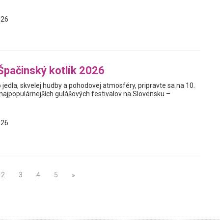
026
Špačinský kotlík 2026
 jedla, skvelej hudby a pohodovej atmosféry, pripravte sa na 10.
 najpopulárnejších gulášových festivalov na Slovensku –
026
2
3
4
5
»