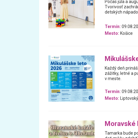
Počas júla a aug
Tvorivosť zachrán
detských nápado
Termín:
09.08.20
Mesto:
Košice
Mikulášske
Každý deň prináš
zážitky, letné a p
v meste.
Termín:
09.08.20
Mesto:
Liptovský
Moravské k
Tamarka bude poč