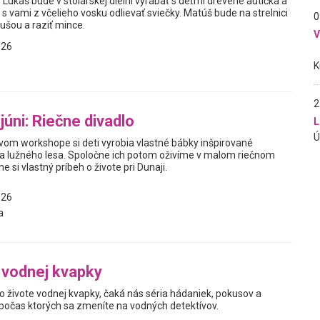
 Lukáš bude v stolárskej dielni vyrábať s deťmi drevené autíčka a
e s vami z včelieho vosku odlievať sviečky. Matúš bude na strelnici
0
kušou a raziť mince.
026
2
júni: Riečne divadlo
L
vom workshope si deti vyrobia vlastné bábky inšpirované
 a lužného lesa. Spoločne ich potom oživíme v malom riečnom
e si vlastný príbeh o živote pri Dunaji.
026
a
 vodnej kvapky
 živote vodnej kvapky, čaká nás séria hádaniek, pokusov a
 počas ktorých sa zmeníte na vodných detektívov.