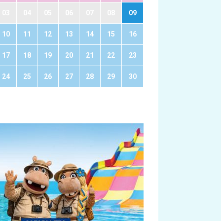
03
04
05
06
07
08
09
10
11
12
13
14
15
16
17
18
19
20
21
22
23
24
25
26
27
28
29
30