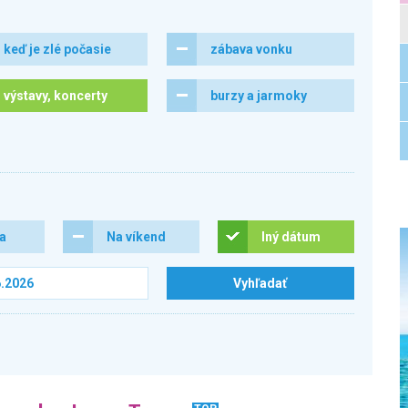
keď je zlé počasie
zábava vonku
výstavy, koncerty
burzy a jarmoky
ra
Na víkend
Iný dátum