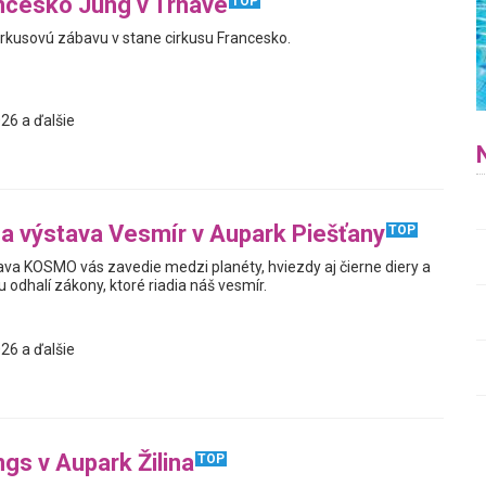
ncesko Jung v Trnave
TOP
cirkusovú zábavu v stane cirkusu Francesko.
26 a ďalšie
na výstava Vesmír v Aupark Piešťany
TOP
tava KOSMO vás zavedie medzi planéty, hviezdy aj čierne diery a
odhalí zákony, ktoré riadia náš vesmír.
26 a ďalšie
ngs v Aupark Žilina
TOP