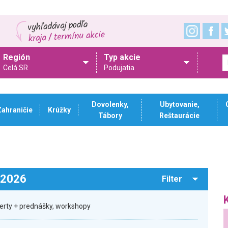
Región
Typ akcie
Celá SR
Podujatia
Dovolenky,
Ubytovanie,
Zahraničie
Krúžky
Tábory
Reštaurácie
.2026
Filter
certy + prednášky, workshopy