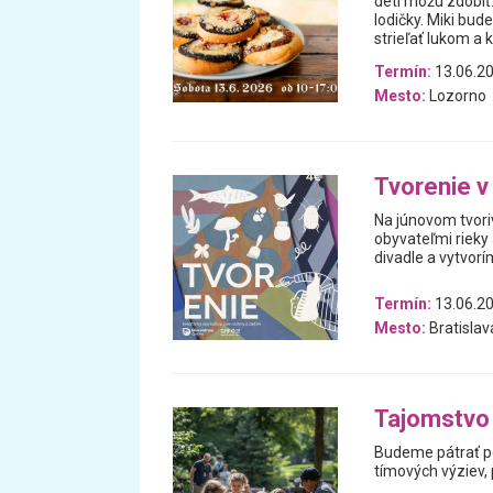
deti môžu zdobiť.
lodičky. Miki bud
strieľať lukom a 
Termín:
13.06.2
Mesto:
Lozorno
Tvorenie v 
Na júnovom tvori
obyvateľmi rieky
divadle a vytvorím
Termín:
13.06.2
Mesto:
Bratislav
Tajomstvo
Budeme pátrať po
tímových výziev,