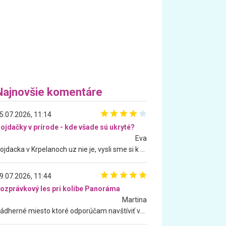
Najnovšie komentáre
5.07.2026, 11:14
ojdačky v prírode - kde všade sú ukryté?
Eva
Hojdacka v Krpelanoch uz nie je, vysli sme si k nej vcera, ale, zial, uz je znicena. Ak sem planujete cestu len kvoli hojdacke, mozete si ju usetrit. Krasny vyhlad je tu vsak aj bez hojdacky :-)
9.07.2026, 11:44
ozprávkový les pri kolibe Panoráma
Martina
Nádherné miesto ktoré odporúčam navštíviť všetkými desiatimi, pre rodiny s deťmi, dôchodcom... Proste a jednoducho ozaj rozprávkový les.. určite ešte prídeme. Odniesli sme si na pamiatku krásne tričká,