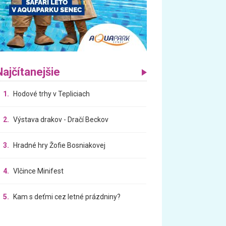
Najčítanejšie
1.
Hodové trhy v Tepliciach
2.
Výstava drakov - Dračí Beckov
3.
Hradné hry Žofie Bosniakovej
4.
Vlčince Minifest
5.
Kam s deťmi cez letné prázdniny?