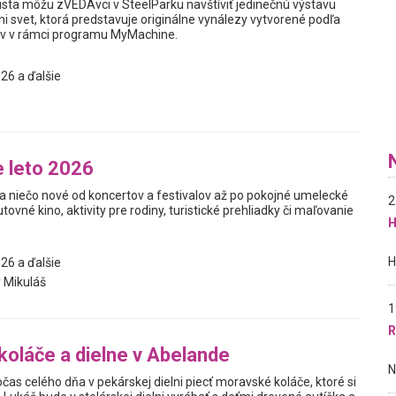
usta môžu zVEDAvci v SteelParku navštíviť jedinečnú výstavu
i svet, ktorá predstavuje originálne vynálezy vytvorené podľa
v v rámci programu MyMachine.
26 a ďalšie
 leto 2026
a niečo nové od koncertov a festivalov až po pokojné umelecké
2
utovné kino, aktivity pre rodiny, turistické prehliadky či maľovanie
H
26 a ďalšie
 Mikuláš
1
R
oláče a dielne v Abelande
as celého dňa v pekárskej dielni piecť moravské koláče, ktoré si