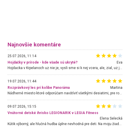
Najnovšie komentáre
25.07.2026, 11:14
Hojdačky v prírode - kde všade sú ukryté?
Eva
Hojdacka v Krpelanoch uz nie je, vysli sme si k nej vcera, ale, zial, uz je znicena. Ak sem planujete cestu len kvoli hojdacke, mozete si ju usetrit. Krasny vyhlad je tu vsak aj bez hojdacky :-)
19.07.2026, 11:44
Rozprávkový les pri kolibe Panoráma
Martina
Nádherné miesto ktoré odporúčam navštíviť všetkými desiatimi, pre rodiny s deťmi, dôchodcom... Proste a jednoducho ozaj rozprávkový les.. určite ešte prídeme. Odniesli sme si na pamiatku krásne tričká,
09.07.2026, 15:15
Vnútorné detské ihrisko LEGIONARIK v LEGIA Fitness
Elena Selecká
Kútik výborný, ale hlučná hudba úplne nevhodná pre deti. Na moju žiadosť o aspoň sušenie nereagovali.