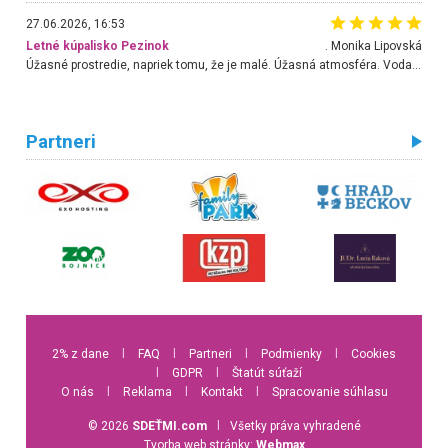
27.06.2026, 16:53
Letné kúpalisko Pezinok
. Monika Lipovská
Úžasné prostredie, napriek tomu, že je malé. Úžasná atmosféra. Voda fantastická a nádherná. Ľudí je pomerne veľa, ale su mili a ohľaduplní. Je veľmi zaujímavé sledovať, ako dokážu spolu športovať cudzí ľudia a bez ohľadu na vek. Vládne tu pohoda. Vnuka neviem dostať z vody. Ďakujem za krásny deň . Urcite sa sem vrátim. Jediný problém je s parkovaním, ale aj ten sa mi podarilo vyriešiť. Monika Bratislava
Partneri
2% z dane
l
FAQ
l
Partneri
l
Podmienky
l
Cookies
l
GDPR
l
Štatút súťaží
O nás
l
Reklama
l
Kontakt
l
Spracovanie súhlasu
© 2026
SDEŤMI.com
l
Všetky práva vyhradené
Tvorba web stránky:
Webmax