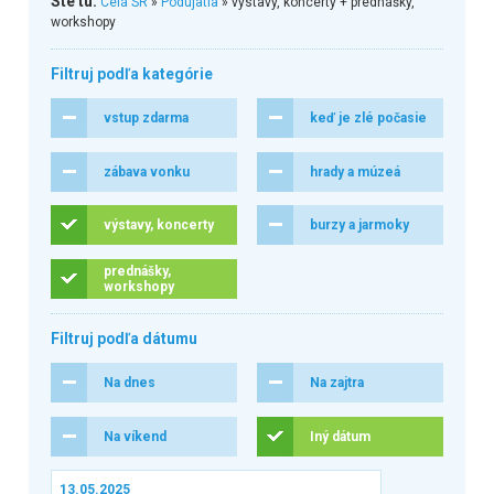
Ste tu:
Celá SR
»
Podujatia
» výstavy, koncerty + prednášky,
workshopy
Filtruj podľa kategórie
vstup zdarma
keď je zlé počasie
zábava vonku
hrady a múzeá
výstavy, koncerty
burzy a jarmoky
prednášky,
workshopy
Filtruj podľa dátumu
Na dnes
Na zajtra
Na víkend
Iný dátum