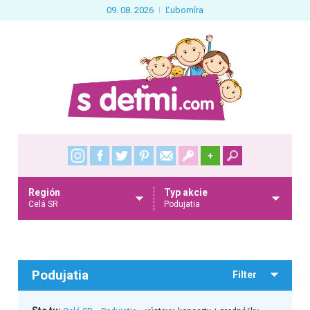
09. 08. 2026
Ľubomíra
+
Región
Typ akcie
Celá SR
Podujatia
Podujatia
Filter