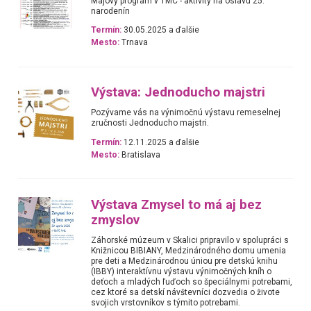
Májový program v TMC - aktivity na oslavu 25.
narodenín
Termín:
30.05.2025 a ďalšie
Mesto:
Trnava
Výstava: Jednoducho majstri
Pozývame vás na výnimočnú výstavu remeselnej
zručnosti Jednoducho majstri.
Termín:
12.11.2025 a ďalšie
Mesto:
Bratislava
Výstava Zmysel to má aj bez
zmyslov
Záhorské múzeum v Skalici pripravilo v spolupráci s
Knižnicou BIBIANY, Medzinárodného domu umenia
pre deti a Medzinárodnou úniou pre detskú knihu
(IBBY) interaktívnu výstavu výnimočných kníh o
deťoch a mladých ľuďoch so špeciálnymi potrebami,
cez ktoré sa detskí návštevníci dozvedia o živote
svojich vrstovníkov s týmito potrebami.