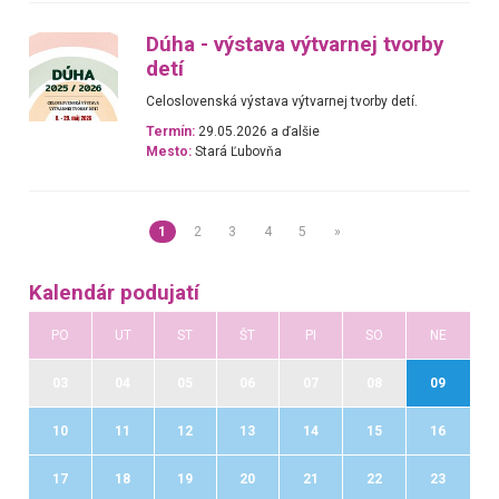
Dúha - výstava výtvarnej tvorby
detí
Celoslovenská výstava výtvarnej tvorby detí.
Termín:
29.05.2026 a ďalšie
Mesto:
Stará Ľubovňa
1
2
3
4
5
»
Kalendár podujatí
PO
UT
ST
ŠT
PI
SO
NE
03
04
05
06
07
08
09
10
11
12
13
14
15
16
17
18
19
20
21
22
23