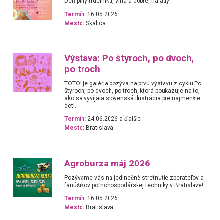
Deň plný trdelníka, vína a dobrej nálady!
Termín:
16.05.2026
Mesto:
Skalica
Výstava: Po štyroch, po dvoch,
po troch
TOTO! je galéria pozýva na prvú výstavu z cyklu Po
štyroch, po dvoch, po troch, ktorá poukazuje na to,
ako sa vyvíjala slovenská ilustrácia pre najmenšie
deti.
Termín:
24.06.2026 a ďalšie
Mesto:
Bratislava
Agroburza máj 2026
Pozývame vás na jedinečné stretnutie zberateľov a
fanúšikov poľnohospodárskej techniky v Bratislave!
Termín:
16.05.2026
Mesto:
Bratislava