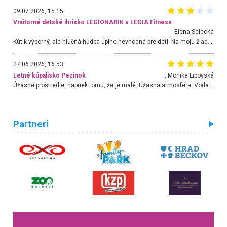
09.07.2026, 15:15
Vnútorné detské ihrisko LEGIONARIK v LEGIA Fitness
Elena Selecká
Kútik výborný, ale hlučná hudba úplne nevhodná pre deti. Na moju žiadosť o aspoň sušenie nereagovali.
27.06.2026, 16:53
Letné kúpalisko Pezinok
. Monika Lipovská
Úžasné prostredie, napriek tomu, že je malé. Úžasná atmosféra. Voda fantastická a nádherná. Ľudí je pomerne veľa, ale su mili a ohľaduplní. Je veľmi zaujímavé sledovať, ako dokážu spolu športovať cudzí ľudia a bez ohľadu na vek. Vládne tu pohoda. Vnuka neviem dostať z vody. Ďakujem za krásny deň . Urcite sa sem vrátim. Jediný problém je s parkovaním, ale aj ten sa mi podarilo vyriešiť. Monika Bratislava
Partneri