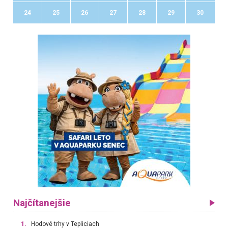
24
25
26
27
28
29
30
Najčítanejšie
1.
Hodové trhy v Tepliciach