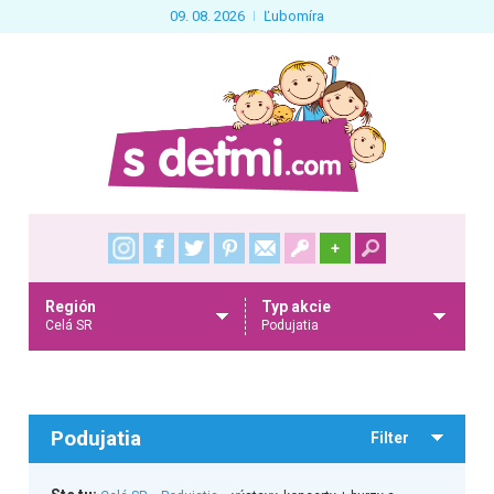
09. 08. 2026
Ľubomíra
+
Región
Typ akcie
Celá SR
Podujatia
Podujatia
Filter