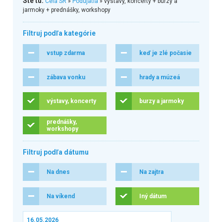
Ste tu:
Celá SR
»
Podujatia
» výstavy, koncerty + burzy a
jarmoky + prednášky, workshopy
Filtruj podľa kategórie
vstup zdarma
keď je zlé počasie
zábava vonku
hrady a múzeá
výstavy, koncerty
burzy a jarmoky
prednášky,
workshopy
Filtruj podľa dátumu
Na dnes
Na zajtra
Na víkend
Iný dátum