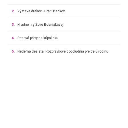
2.
Výstava drakov - Dračí Beckov
3.
Hradné hry Žofie Bosniakovej
4.
Penová párty na kúpalisku
5.
Nedeľná desiata: Rozprávkové dopoludnia pre celú rodinu