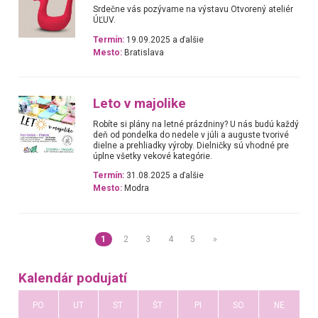
Srdečne vás pozývame na výstavu Otvorený ateliér
ÚĽUV.
Termín:
19.09.2025 a ďalšie
Mesto:
Bratislava
Leto v majolike
Robíte si plány na letné prázdniny? U nás budú každý
deň od pondelka do nedele v júli a auguste tvorivé
dielne a prehliadky výroby. Dielničky sú vhodné pre
úplne všetky vekové kategórie.
Termín:
31.08.2025 a ďalšie
Mesto:
Modra
1
2
3
4
5
»
Kalendár podujatí
PO
UT
ST
ŠT
PI
SO
NE