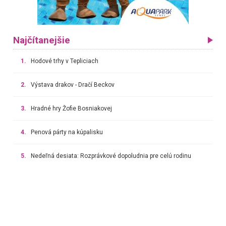
Najčítanejšie
1.
Hodové trhy v Tepliciach
2.
Výstava drakov - Dračí Beckov
3.
Hradné hry Žofie Bosniakovej
4.
Penová párty na kúpalisku
5.
Nedeľná desiata: Rozprávkové dopoludnia pre celú rodinu