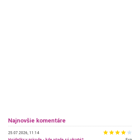
Najnovšie komentáre
25.07.2026, 11:14
Hojdačky v prírode - kde všade sú ukryté?
Eva