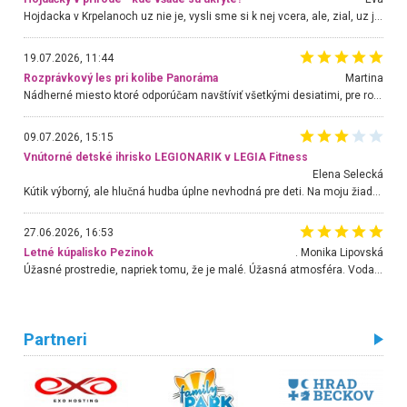
Hojdacka v Krpelanoch uz nie je, vysli sme si k nej vcera, ale, zial, uz je znicena. Ak sem planujete cestu len kvoli hojdacke, mozete si ju usetrit. Krasny vyhlad je tu vsak aj bez hojdacky :-)
19.07.2026, 11:44
Rozprávkový les pri kolibe Panoráma
Martina
Nádherné miesto ktoré odporúčam navštíviť všetkými desiatimi, pre rodiny s deťmi, dôchodcom... Proste a jednoducho ozaj rozprávkový les.. určite ešte prídeme. Odniesli sme si na pamiatku krásne tričká,
09.07.2026, 15:15
Vnútorné detské ihrisko LEGIONARIK v LEGIA Fitness
Elena Selecká
Kútik výborný, ale hlučná hudba úplne nevhodná pre deti. Na moju žiadosť o aspoň sušenie nereagovali.
27.06.2026, 16:53
Letné kúpalisko Pezinok
. Monika Lipovská
Úžasné prostredie, napriek tomu, že je malé. Úžasná atmosféra. Voda fantastická a nádherná. Ľudí je pomerne veľa, ale su mili a ohľaduplní. Je veľmi zaujímavé sledovať, ako dokážu spolu športovať cudzí ľudia a bez ohľadu na vek. Vládne tu pohoda. Vnuka neviem dostať z vody. Ďakujem za krásny deň . Urcite sa sem vrátim. Jediný problém je s parkovaním, ale aj ten sa mi podarilo vyriešiť. Monika Bratislava
Partneri