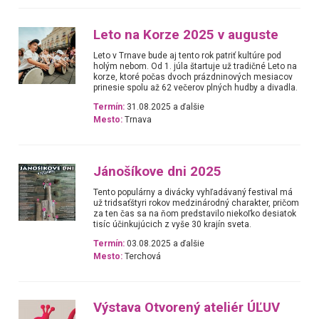
Leto na Korze 2025 v auguste
Leto v Trnave bude aj tento rok patriť kultúre pod
holým nebom. Od 1. júla štartuje už tradičné Leto na
korze, ktoré počas dvoch prázdninových mesiacov
prinesie spolu až 62 večerov plných hudby a divadla.
Termín:
31.08.2025 a ďalšie
Mesto:
Trnava
Jánošíkove dni 2025
Tento populárny a divácky vyhľadávaný festival má
už tridsaťštyri rokov medzinárodný charakter, pričom
za ten čas sa na ňom predstavilo niekoľko desiatok
tisíc účinkujúcich z vyše 30 krajín sveta.
Termín:
03.08.2025 a ďalšie
Mesto:
Terchová
Výstava Otvorený ateliér ÚĽUV