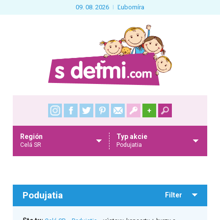
09. 08. 2026
Ľubomíra
+
Región
Typ akcie
Celá SR
Podujatia
Podujatia
Filter