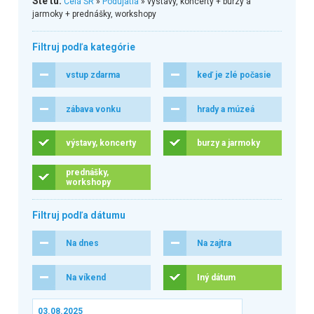
Ste tu:
Celá SR
»
Podujatia
» výstavy, koncerty + burzy a
jarmoky + prednášky, workshopy
Filtruj podľa kategórie
vstup zdarma
keď je zlé počasie
zábava vonku
hrady a múzeá
výstavy, koncerty
burzy a jarmoky
prednášky,
workshopy
Filtruj podľa dátumu
Na dnes
Na zajtra
Na víkend
Iný dátum