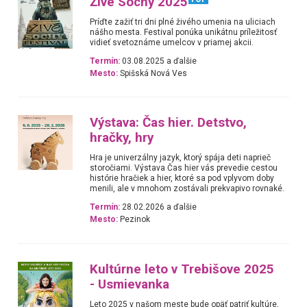
Živé Sochy 2025
Príďte zažiť tri dni plné živého umenia na uliciach
nášho mesta. Festival ponúka unikátnu príležitosť
vidieť svetoznáme umelcov v priamej akcii.
Termín:
03.08.2025 a ďalšie
Mesto:
Spišská Nová Ves
Výstava: Čas hier. Detstvo,
hračky, hry
Hra je univerzálny jazyk, ktorý spája deti naprieč
storočiami. Výstava Čas hier vás prevedie cestou
histórie hračiek a hier, ktoré sa pod vplyvom doby
menili, ale v mnohom zostávali prekvapivo rovnaké.
Termín:
28.02.2026 a ďalšie
Mesto:
Pezinok
Kultúrne leto v Trebišove 2025
- Usmievanka
Leto 2025 v našom meste bude opäť patriť kultúre,