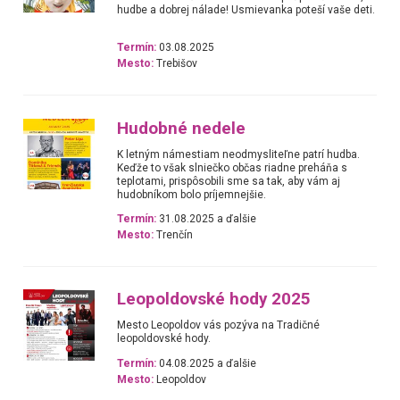
hudbe a dobrej nálade! Usmievanka poteší vaše deti.
Termín:
03.08.2025
Mesto:
Trebišov
Hudobné nedele
K letným námestiam neodmysliteľne patrí hudba.
Keďže to však slniečko občas riadne preháňa s
teplotami, prispôsobili sme sa tak, aby vám aj
hudobníkom bolo príjemnejšie.
Termín:
31.08.2025 a ďalšie
Mesto:
Trenčín
Leopoldovské hody 2025
Mesto Leopoldov vás pozýva na Tradičné
leopoldovské hody.
Termín:
04.08.2025 a ďalšie
Mesto:
Leopoldov