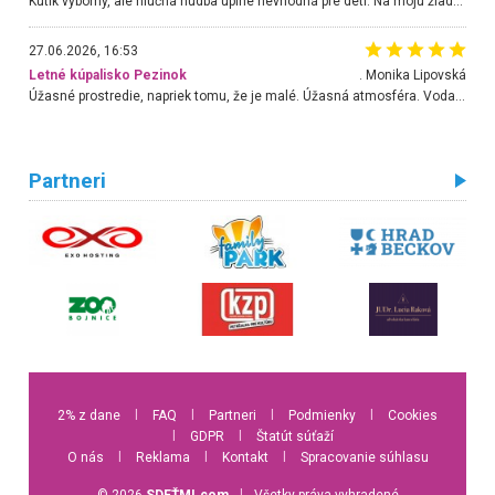
Kútik výborný, ale hlučná hudba úplne nevhodná pre deti. Na moju žiadosť o aspoň sušenie nereagovali.
27.06.2026, 16:53
Letné kúpalisko Pezinok
. Monika Lipovská
Úžasné prostredie, napriek tomu, že je malé. Úžasná atmosféra. Voda fantastická a nádherná. Ľudí je pomerne veľa, ale su mili a ohľaduplní. Je veľmi zaujímavé sledovať, ako dokážu spolu športovať cudzí ľudia a bez ohľadu na vek. Vládne tu pohoda. Vnuka neviem dostať z vody. Ďakujem za krásny deň . Urcite sa sem vrátim. Jediný problém je s parkovaním, ale aj ten sa mi podarilo vyriešiť. Monika Bratislava
Partneri
2% z dane
l
FAQ
l
Partneri
l
Podmienky
l
Cookies
l
GDPR
l
Štatút súťaží
O nás
l
Reklama
l
Kontakt
l
Spracovanie súhlasu