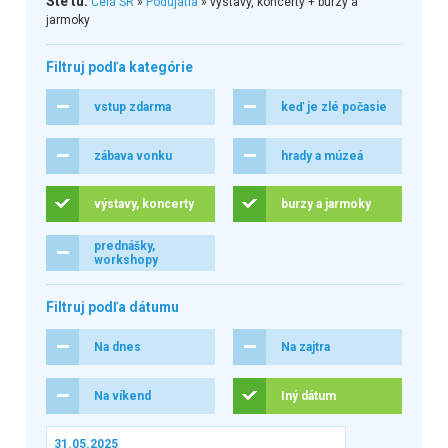
Ste tu:
Celá SR
»
Podujatia
» výstavy, koncerty + burzy a
jarmoky
Filtruj podľa kategórie
vstup zdarma
keď je zlé počasie
zábava vonku
hrady a múzeá
výstavy, koncerty
burzy a jarmoky
prednášky,
workshopy
Filtruj podľa dátumu
Na dnes
Na zajtra
Na víkend
Iný dátum