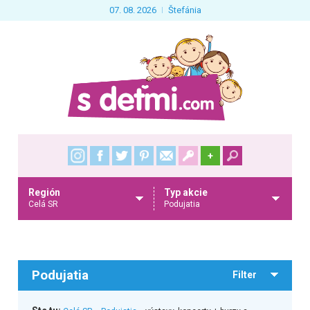
07. 08. 2026
Štefánia
+
Región
Typ akcie
Celá SR
Podujatia
Podujatia
Filter