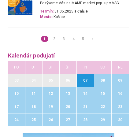
Pozývame Vás na MAME market pop–up x VSG
Termín:
31.05.2025 a ďalšie
Mesto:
Košice
1
2
3
4
5
»
Kalendár podujatí
PO
UT
ST
ŠT
PI
SO
NE
03
04
05
06
07
08
09
10
11
12
13
14
15
16
17
18
19
20
21
22
23
24
25
26
27
28
29
30