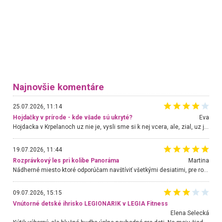
Najnovšie komentáre
25.07.2026, 11:14
Hojdačky v prírode - kde všade sú ukryté?
Eva
Hojdacka v Krpelanoch uz nie je, vysli sme si k nej vcera, ale, zial, uz je znicena. Ak sem planujete cestu len kvoli hojdacke, mozete si ju usetrit. Krasny vyhlad je tu vsak aj bez hojdacky :-)
19.07.2026, 11:44
Rozprávkový les pri kolibe Panoráma
Martina
Nádherné miesto ktoré odporúčam navštíviť všetkými desiatimi, pre rodiny s deťmi, dôchodcom... Proste a jednoducho ozaj rozprávkový les.. určite ešte prídeme. Odniesli sme si na pamiatku krásne tričká,
09.07.2026, 15:15
Vnútorné detské ihrisko LEGIONARIK v LEGIA Fitness
Elena Selecká