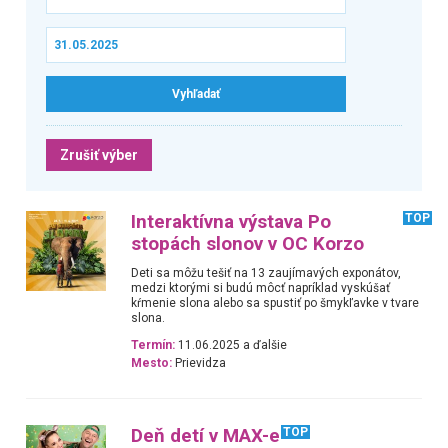
Zrušiť výber
Interaktívna výstava Po
TOP
stopách slonov v OC Korzo
Deti sa môžu tešiť na 13 zaujímavých exponátov,
medzi ktorými si budú môcť napríklad vyskúšať
kŕmenie slona alebo sa spustiť po šmykľavke v tvare
slona.
Termín:
11.06.2025 a ďalšie
Mesto:
Prievidza
Deň detí v MAX-e
TOP