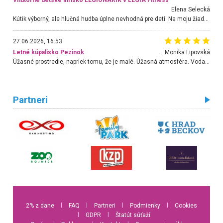
Elena Selecká
Kútik výborný, ale hlučná hudba úplne nevhodná pre deti. Na moju žiadosť o aspoň sušenie nereagovali.
27.06.2026, 16:53
Letné kúpalisko Pezinok
. Monika Lipovská
Úžasné prostredie, napriek tomu, že je malé. Úžasná atmosféra. Voda fantastická a nádherná. Ľudí je pomerne veľa, ale su mili a ohľaduplní. Je veľmi zaujímavé sledovať, ako dokážu spolu športovať cudzí ľudia a bez ohľadu na vek. Vládne tu pohoda. Vnuka neviem dostať z vody. Ďakujem za krásny deň . Urcite sa sem vrátim. Jediný problém je s parkovaním, ale aj ten sa mi podarilo vyriešiť. Monika Bratislava
Partneri
2% z dane
l
FAQ
l
Partneri
l
Podmienky
l
Cookies
l
GDPR
l
Štatút súťaží