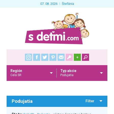
07. 08. 2026
Štefánia
+
Región
Typ akcie
Celá SR
Podujatia
Podujatia
Filter