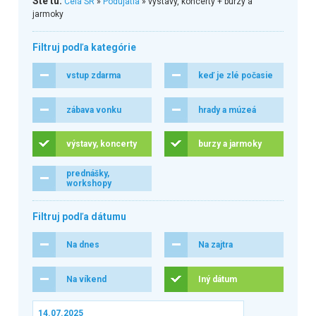
Ste tu:
Celá SR
»
Podujatia
» výstavy, koncerty + burzy a
jarmoky
Filtruj podľa kategórie
vstup zdarma
keď je zlé počasie
zábava vonku
hrady a múzeá
výstavy, koncerty
burzy a jarmoky
prednášky,
workshopy
Filtruj podľa dátumu
Na dnes
Na zajtra
Na víkend
Iný dátum