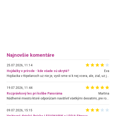
Najnovšie komentáre
25.07.2026, 11:14
Hojdačky v prírode - kde všade sú ukryté?
Eva
Hojdacka v Krpelanoch uz nie je, vysli sme si k nej vcera, ale, zial, uz je znicena. Ak sem planujete cestu len kvoli hojdacke, mozete si ju usetrit. Krasny vyhlad je tu vsak aj bez hojdacky :-)
19.07.2026, 11:44
Rozprávkový les pri kolibe Panoráma
Martina
Nádherné miesto ktoré odporúčam navštíviť všetkými desiatimi, pre rodiny s deťmi, dôchodcom... Proste a jednoducho ozaj rozprávkový les.. určite ešte prídeme. Odniesli sme si na pamiatku krásne tričká,
09.07.2026, 15:15
Vnútorné detské ihrisko LEGIONARIK v LEGIA Fitness