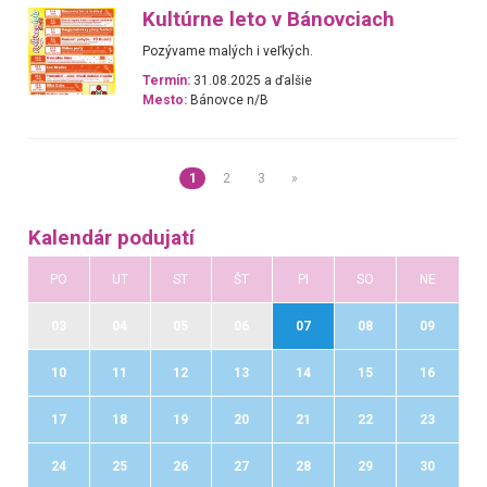
Kultúrne leto v Bánovciach
Pozývame malých i veľkých.
Termín:
31.08.2025 a ďalšie
Mesto:
Bánovce n/B
1
2
3
»
Kalendár podujatí
PO
UT
ST
ŠT
PI
SO
NE
03
04
05
06
07
08
09
10
11
12
13
14
15
16
17
18
19
20
21
22
23
24
25
26
27
28
29
30