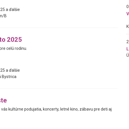
0
25 a ďalšie
n/B
eto 2025
2
re celú rodinu.
L
25 a ďalšie
 Bystrica
ste
 vás kultúrne podujatia, koncerty, letné kino, zábavu pre deti aj