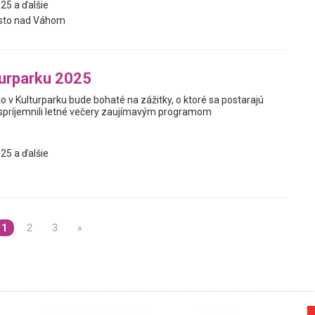
25 a ďalšie
sto nad Váhom
turparku 2025
o v Kulturparku bude bohaté na zážitky, o ktoré sa postarajú
spríjemnili letné večery zaujímavým programom
25 a ďalšie
1
2
3
»