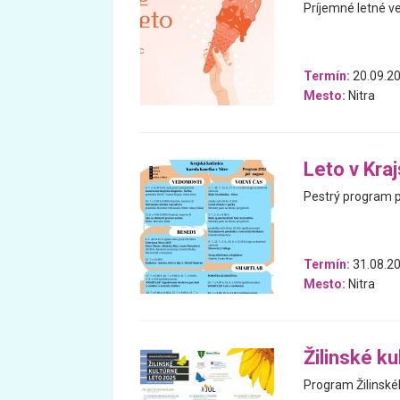
Príjemné letné v
Termín:
20.09.20
Mesto:
Nitra
Leto v Kra
Pestrý program pl
Termín:
31.08.20
Mesto:
Nitra
Žilinské ku
Program Žilinskéh