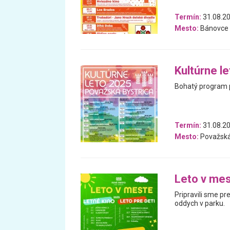
Termín:
31.08.20
Mesto:
Bánovce 
Kultúrne l
Bohatý program p
Termín:
31.08.20
Mesto:
Považská
Leto v me
Pripravili sme pre
oddych v parku.