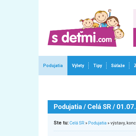
Podujatia
Výlety
Tipy
Súťaže
Podujatia
/ Celá SR / 01.07
Ste tu:
Celá SR
»
Podujatia
» výstavy, konc