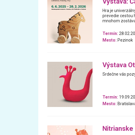
Výstava: Ča
Hra je univerzáln
prevedie cestou h
mnohom zostával
Termín:
28.02.20
Mesto:
Pezinok
Výstava Ot
Srdečne vás pozý
Termín:
19.09.20
Mesto:
Bratislav
Nitrianske