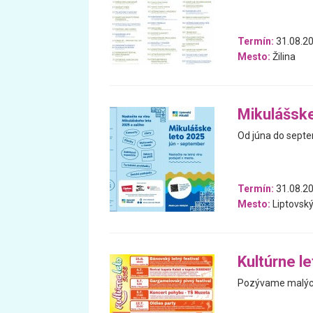
Termín:
31.08.20
Mesto:
Žilina
Mikulášske
Od júna do sept
Termín:
31.08.20
Mesto:
Liptovský
Kultúrne l
Pozývame malých