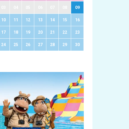
03
04
05
06
07
08
09
10
11
12
13
14
15
16
17
18
19
20
21
22
23
24
25
26
27
28
29
30