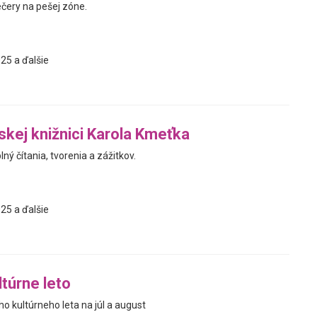
ečery na pešej zóne.
25 a ďalšie
jskej knižnici Karola Kmeťka
ný čítania, tvorenia a zážitkov.
25 a ďalšie
ltúrne leto
o kultúrneho leta na júl a august