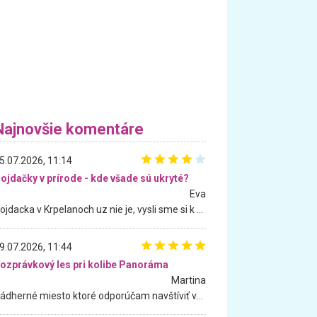
Najnovšie komentáre
5.07.2026, 11:14
ojdačky v prírode - kde všade sú ukryté?
Eva
Hojdacka v Krpelanoch uz nie je, vysli sme si k nej vcera, ale, zial, uz je znicena. Ak sem planujete cestu len kvoli hojdacke, mozete si ju usetrit. Krasny vyhlad je tu vsak aj bez hojdacky :-)
9.07.2026, 11:44
ozprávkový les pri kolibe Panoráma
Martina
Nádherné miesto ktoré odporúčam navštíviť všetkými desiatimi, pre rodiny s deťmi, dôchodcom... Proste a jednoducho ozaj rozprávkový les.. určite ešte prídeme. Odniesli sme si na pamiatku krásne tričká,