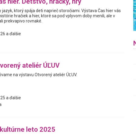
s hier. Detstvo, hračky, hry
y jazyk, ktorý spája deti naprieč storočiami. Výstava Čas hier vás
istórie hračiek a hier, ktoré sa pod vplyvom doby menili, ale v
i prekvapivo rovnaké.
26 a ďalšie
vorený ateliér ÚĽUV
vame na výstavu Otvorený ateliér ÚĽUV.
25 a ďalšie
a
 kultúrne leto 2025