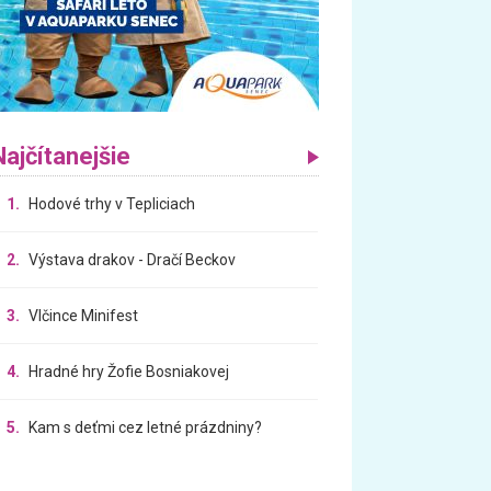
Najčítanejšie
1.
Hodové trhy v Tepliciach
2.
Výstava drakov - Dračí Beckov
3.
Vlčince Minifest
4.
Hradné hry Žofie Bosniakovej
5.
Kam s deťmi cez letné prázdniny?