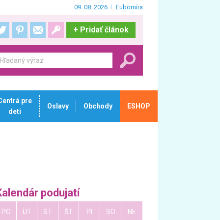
09. 08. 2026
Ľubomíra
+
Pridať článok
Centrá pre
Oslavy
Obchody
ESHOP
deti
Kalendár podujatí
PO
UT
ST
ŠT
PI
SO
NE