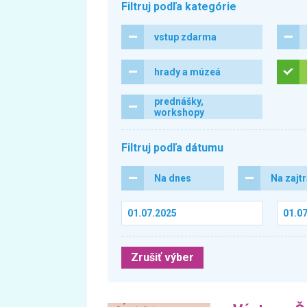
Filtruj podľa kategórie
vstup zdarma
hrady a múzeá
prednášky,
workshopy
Filtruj podľa dátumu
Na dnes
Na zajt
Zrušiť výber