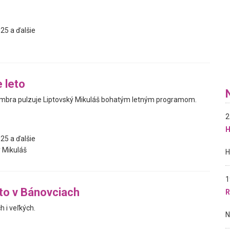
25 a ďalšie
 leto
embra pulzuje Liptovský Mikuláš bohatým letným programom.
2
H
25 a ďalšie
 Mikuláš
1
eto v Bánovciach
R
 i veľkých.