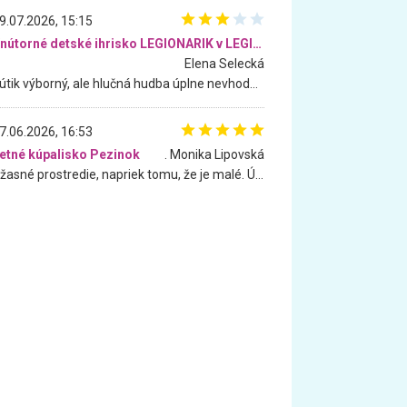
9.07.2026, 15:15
Vnútorné detské ihrisko LEGIONARIK v LEGIA Fitness
Elena Selecká
Kútik výborný, ale hlučná hudba úplne nevhodná pre deti. Na moju žiadosť o aspoň sušenie nereagovali.
7.06.2026, 16:53
etné kúpalisko Pezinok
. Monika Lipovská
Úžasné prostredie, napriek tomu, že je malé. Úžasná atmosféra. Voda fantastická a nádherná. Ľudí je pomerne veľa, ale su mili a ohľaduplní. Je veľmi zaujímavé sledovať, ako dokážu spolu športovať cudzí ľudia a bez ohľadu na vek. Vládne tu pohoda. Vnuka neviem dostať z vody. Ďakujem za krásny deň . Urcite sa sem vrátim. Jediný problém je s parkovaním, ale aj ten sa mi podarilo vyriešiť. Monika Bratislava