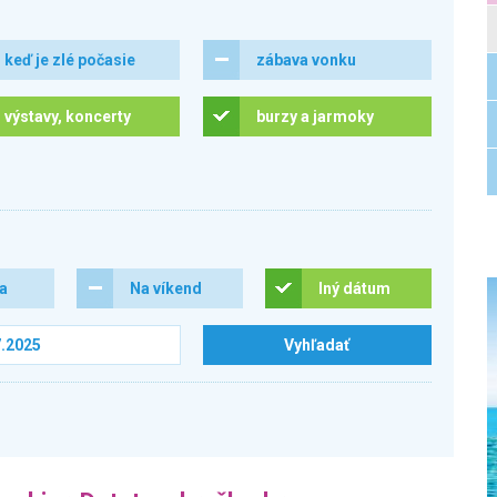
keď je zlé počasie
zábava vonku
výstavy, koncerty
burzy a jarmoky
ra
Na víkend
Iný dátum