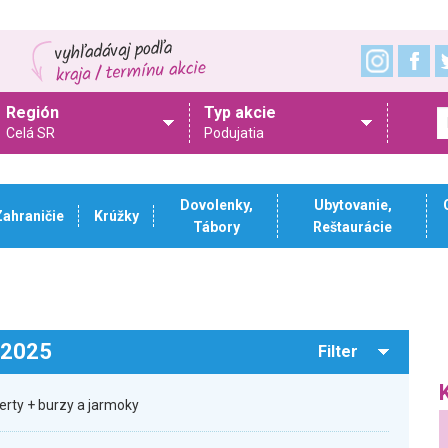
Región
Typ akcie
Celá SR
Podujatia
Dovolenky,
Ubytovanie,
Zahraničie
Krúžky
Tábory
Reštaurácie
.2025
Filter
erty + burzy a jarmoky