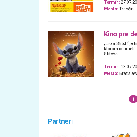
Termín:
27.07.20
Mesto:
Trenčín
Kino pre det
„Lilo a Stitch“ j
ktorom osamelé 
Stitcha.
Termín:
13.07.2
Mesto:
Bratislav
1
Partneri