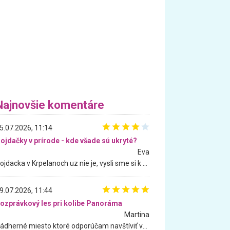
Najnovšie komentáre
5.07.2026, 11:14
ojdačky v prírode - kde všade sú ukryté?
Eva
Hojdacka v Krpelanoch uz nie je, vysli sme si k nej vcera, ale, zial, uz je znicena. Ak sem planujete cestu len kvoli hojdacke, mozete si ju usetrit. Krasny vyhlad je tu vsak aj bez hojdacky :-)
9.07.2026, 11:44
ozprávkový les pri kolibe Panoráma
Martina
Nádherné miesto ktoré odporúčam navštíviť všetkými desiatimi, pre rodiny s deťmi, dôchodcom... Proste a jednoducho ozaj rozprávkový les.. určite ešte prídeme. Odniesli sme si na pamiatku krásne tričká,