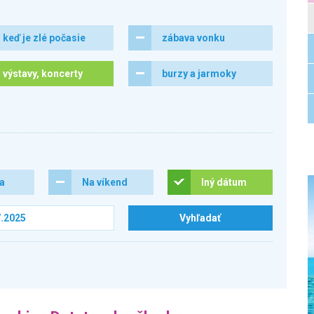
keď je zlé počasie
zábava vonku
výstavy, koncerty
burzy a jarmoky
ra
Na víkend
Iný dátum