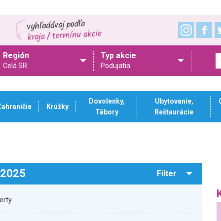
Región
Typ akcie
Celá SR
Podujatia
Dovolenky,
Ubytovanie,
Zahraničie
Krúžky
Tábory
Reštaurácie
.2025
Filter
erty