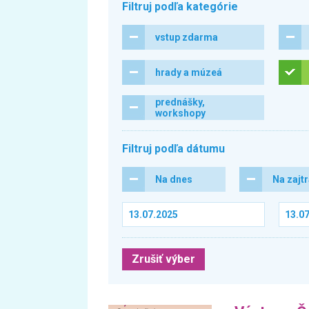
Filtruj podľa kategórie
vstup zdarma
hrady a múzeá
prednášky,
workshopy
Filtruj podľa dátumu
Na dnes
Na zajt
Zrušiť výber