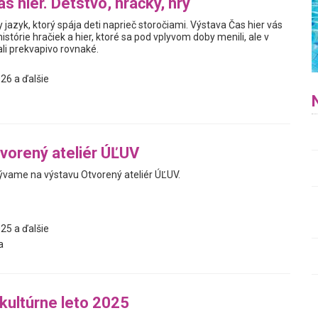
s hier. Detstvo, hračky, hry
y jazyk, ktorý spája deti naprieč storočiami. Výstava Čas hier vás
istórie hračiek a hier, ktoré sa pod vplyvom doby menili, ale v
i prekvapivo rovnaké.
26 a ďalšie
vorený ateliér ÚĽUV
vame na výstavu Otvorený ateliér ÚĽUV.
25 a ďalšie
a
 kultúrne leto 2025