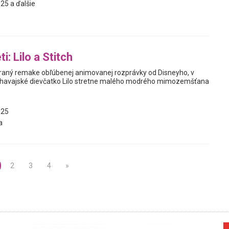
25 a ďalšie
i: Lilo a Stitch
e hraný remake obľúbenej animovanej rozprávky od Disneyho, v
havajské dievčatko Lilo stretne malého modrého mimozemšťana
025
a
2
3
4
»