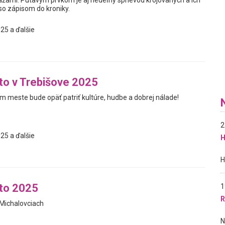
ťažami. Pútavým prvkom je aj nedeľný sprievod krojovaných a ich
so zápisom do kroniky.
25 a ďalšie
eto v Trebišove 2025
m meste bude opäť patriť kultúre, hudbe a dobrej nálade!
2
25 a ďalšie
H
eto 2025
1
R
Michalovciach