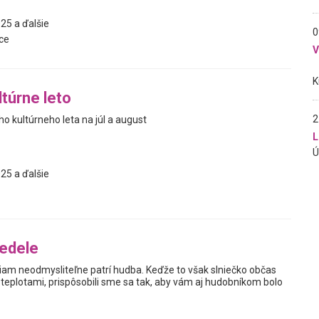
25 a ďalšie
0
ce
ltúrne leto
2
o kultúrneho leta na júl a august
L
25 a ďalšie
edele
am neodmysliteľne patrí hudba. Keďže to však slniečko občas
 teplotami, prispôsobili sme sa tak, aby vám aj hudobníkom bolo