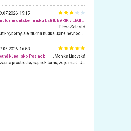
9.07.2026, 15:15
Vnútorné detské ihrisko LEGIONARIK v LEGIA Fitness
Elena Selecká
Kútik výborný, ale hlučná hudba úplne nevhodná pre deti. Na moju žiadosť o aspoň sušenie nereagovali.
7.06.2026, 16:53
etné kúpalisko Pezinok
. Monika Lipovská
Úžasné prostredie, napriek tomu, že je malé. Úžasná atmosféra. Voda fantastická a nádherná. Ľudí je pomerne veľa, ale su mili a ohľaduplní. Je veľmi zaujímavé sledovať, ako dokážu spolu športovať cudzí ľudia a bez ohľadu na vek. Vládne tu pohoda. Vnuka neviem dostať z vody. Ďakujem za krásny deň . Urcite sa sem vrátim. Jediný problém je s parkovaním, ale aj ten sa mi podarilo vyriešiť. Monika Bratislava