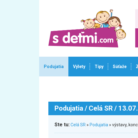
Podujatia
Výlety
Tipy
Súťaže
Podujatia
/ Celá SR / 13.07
Ste tu:
Celá SR
»
Podujatia
» výstavy, konc