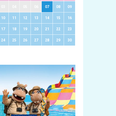
03
04
05
06
07
08
09
10
11
12
13
14
15
16
17
18
19
20
21
22
23
24
25
26
27
28
29
30