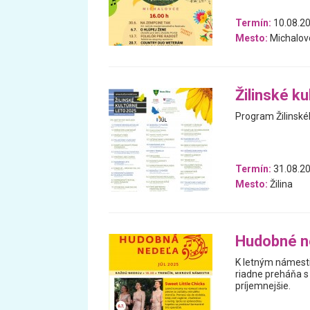
Termín:
10.08.20
Mesto:
Michalov
Žilinské ku
Program Žilinskéh
Termín:
31.08.20
Mesto:
Žilina
Hudobné n
K letným námesti
riadne preháňa s
príjemnejšie.