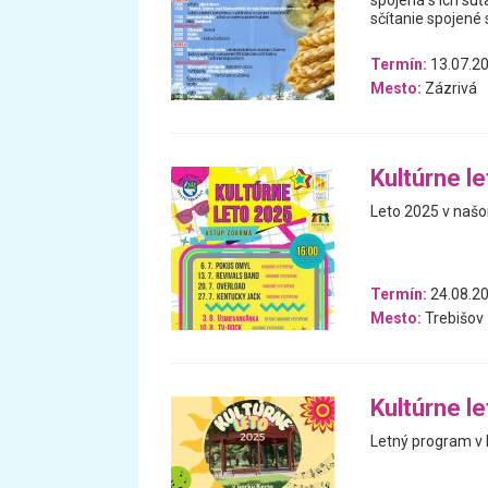
spojená s ich sú
sčítanie spojené 
Termín:
13.07.20
Mesto:
Zázrivá
Kultúrne l
Leto 2025 v našo
Termín:
24.08.20
Mesto:
Trebišov
Kultúrne l
Letný program v 