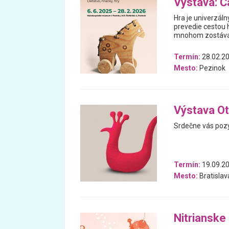
Výstava: Ča
Hra je univerzáln
prevedie cestou h
mnohom zostával
Termín:
28.02.20
Mesto:
Pezinok
Výstava Ot
Srdečne vás pozý
Termín:
19.09.20
Mesto:
Bratislav
Nitrianske