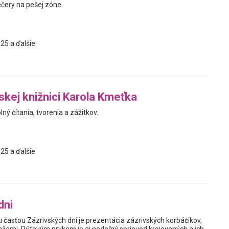
ečery na pešej zóne.
25 a ďalšie
jskej knižnici Karola Kmeťka
ný čítania, tvorenia a zážitkov.
25 a ďalšie
dni
 časťou Zázrivských dní je prezentácia zázrivských korbáčikov,