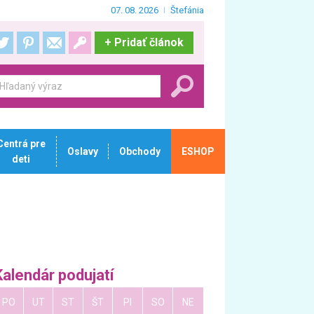
07. 08. 2026
Štefánia
+
Pridať článok
Centrá pre
Oslavy
Obchody
ESHOP
deti
Kalendár podujatí
PO
UT
ST
ŠT
PI
SO
NE