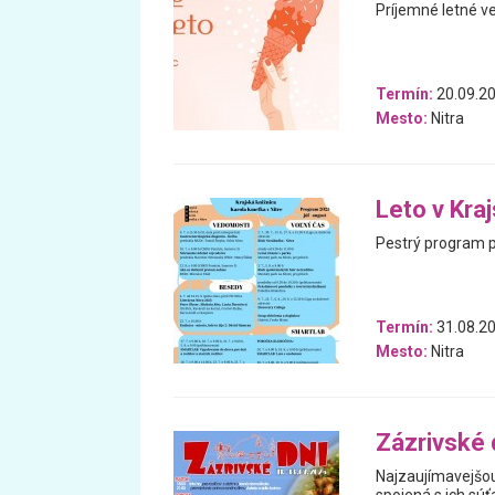
Príjemné letné v
Termín:
20.09.20
Mesto:
Nitra
Leto v Kra
Pestrý program pl
Termín:
31.08.20
Mesto:
Nitra
Zázrivské 
Najzaujímavejšou