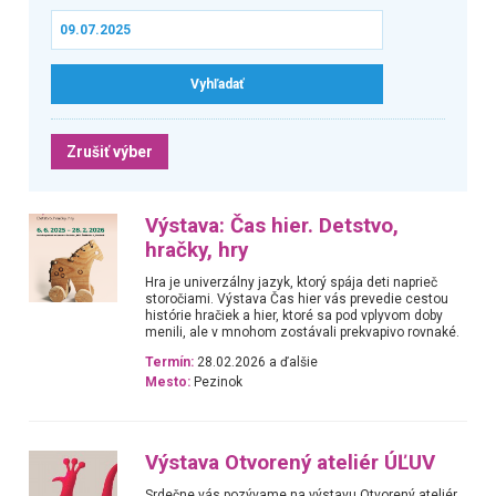
Zrušiť výber
Výstava: Čas hier. Detstvo,
hračky, hry
Hra je univerzálny jazyk, ktorý spája deti naprieč
storočiami. Výstava Čas hier vás prevedie cestou
histórie hračiek a hier, ktoré sa pod vplyvom doby
menili, ale v mnohom zostávali prekvapivo rovnaké.
Termín:
28.02.2026 a ďalšie
Mesto:
Pezinok
Výstava Otvorený ateliér ÚĽUV
Srdečne vás pozývame na výstavu Otvorený ateliér