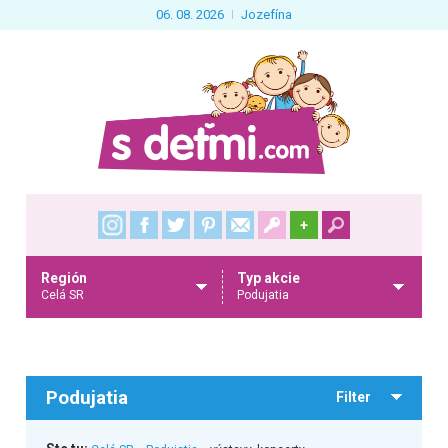
06. 08. 2026
Jozefína
+
Región
Typ akcie
Celá SR
Podujatia
Podujatia
Filter