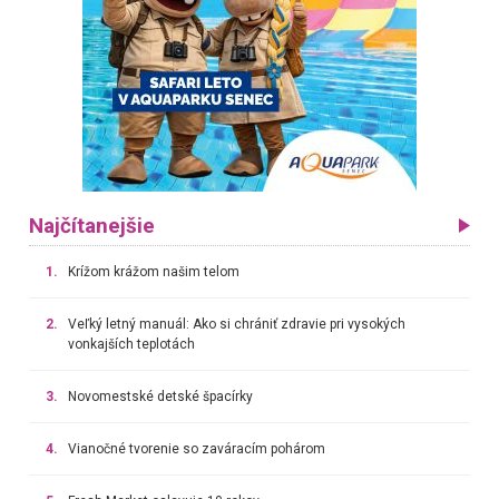
Najčítanejšie
1.
Krížom krážom našim telom
2.
Veľký letný manuál: Ako si chrániť zdravie pri vysokých
vonkajších teplotách
3.
Novomestské detské špacírky
4.
Vianočné tvorenie so zaváracím pohárom