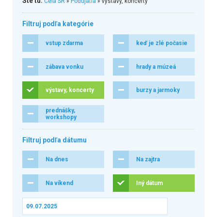
Ste tu:
Celá SR
»
Podujatia
» výstavy, koncerty
Filtruj podľa kategórie
vstup zdarma
keď je zlé počasie
zábava vonku
hrady a múzeá
výstavy, koncerty
burzy a jarmoky
prednášky,
workshopy
Filtruj podľa dátumu
Na dnes
Na zajtra
Na víkend
Iný dátum