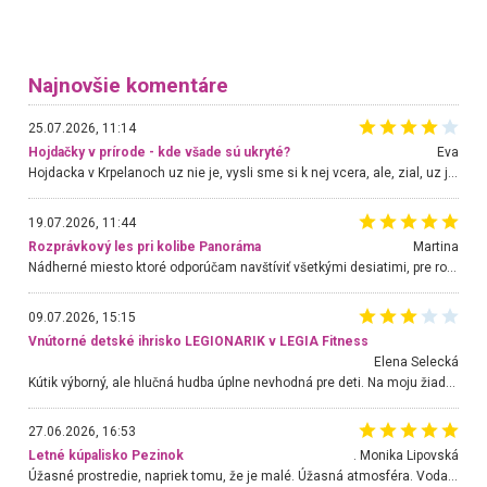
Najnovšie komentáre
25.07.2026, 11:14
Hojdačky v prírode - kde všade sú ukryté?
Eva
Hojdacka v Krpelanoch uz nie je, vysli sme si k nej vcera, ale, zial, uz je znicena. Ak sem planujete cestu len kvoli hojdacke, mozete si ju usetrit. Krasny vyhlad je tu vsak aj bez hojdacky :-)
19.07.2026, 11:44
Rozprávkový les pri kolibe Panoráma
Martina
Nádherné miesto ktoré odporúčam navštíviť všetkými desiatimi, pre rodiny s deťmi, dôchodcom... Proste a jednoducho ozaj rozprávkový les.. určite ešte prídeme. Odniesli sme si na pamiatku krásne tričká,
09.07.2026, 15:15
Vnútorné detské ihrisko LEGIONARIK v LEGIA Fitness
Elena Selecká
Kútik výborný, ale hlučná hudba úplne nevhodná pre deti. Na moju žiadosť o aspoň sušenie nereagovali.
27.06.2026, 16:53
Letné kúpalisko Pezinok
. Monika Lipovská
Úžasné prostredie, napriek tomu, že je malé. Úžasná atmosféra. Voda fantastická a nádherná. Ľudí je pomerne veľa, ale su mili a ohľaduplní. Je veľmi zaujímavé sledovať, ako dokážu spolu športovať cudzí ľudia a bez ohľadu na vek. Vládne tu pohoda. Vnuka neviem dostať z vody. Ďakujem za krásny deň . Urcite sa sem vrátim. Jediný problém je s parkovaním, ale aj ten sa mi podarilo vyriešiť. Monika Bratislava