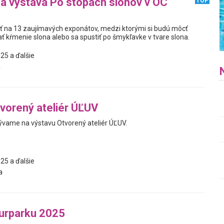
na výstava Po stopách slonov v OC
TOP
iť na 13 zaujímavých exponátov, medzi ktorými si budú môcť
ť kŕmenie slona alebo sa spustiť po šmykľavke v tvare slona.
25 a ďalšie
a
vorený ateliér ÚĽUV
vame na výstavu Otvorený ateliér ÚĽUV.
25 a ďalšie
a
turparku 2025