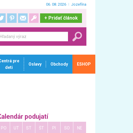
06. 08. 2026
Jozefína
+
Pridať článok
Centrá pre
Oslavy
Obchody
ESHOP
deti
Kalendár podujatí
PO
UT
ST
ŠT
PI
SO
NE