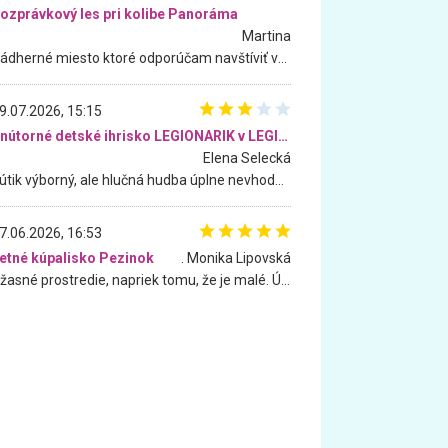
ozprávkový les pri kolibe Panoráma
Martina
Nádherné miesto ktoré odporúčam navštíviť všetkými desiatimi, pre rodiny s deťmi, dôchodcom... Proste a jednoducho ozaj rozprávkový les.. určite ešte prídeme. Odniesli sme si na pamiatku krásne tričká,
9.07.2026, 15:15
Vnútorné detské ihrisko LEGIONARIK v LEGIA Fitness
Elena Selecká
Kútik výborný, ale hlučná hudba úplne nevhodná pre deti. Na moju žiadosť o aspoň sušenie nereagovali.
7.06.2026, 16:53
etné kúpalisko Pezinok
. Monika Lipovská
Úžasné prostredie, napriek tomu, že je malé. Úžasná atmosféra. Voda fantastická a nádherná. Ľudí je pomerne veľa, ale su mili a ohľaduplní. Je veľmi zaujímavé sledovať, ako dokážu spolu športovať cudzí ľudia a bez ohľadu na vek. Vládne tu pohoda. Vnuka neviem dostať z vody. Ďakujem za krásny deň . Urcite sa sem vrátim. Jediný problém je s parkovaním, ale aj ten sa mi podarilo vyriešiť. Monika Bratislava