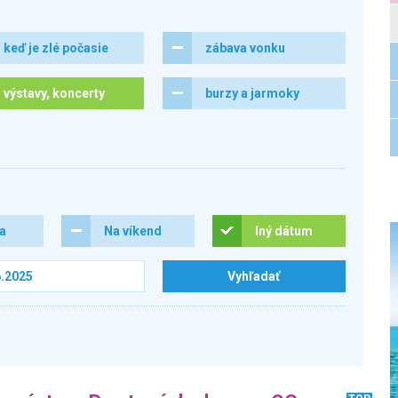
keď je zlé počasie
zábava vonku
výstavy, koncerty
burzy a jarmoky
ra
Na víkend
Iný dátum