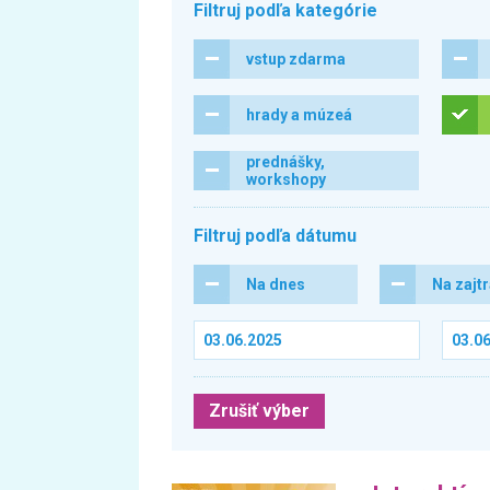
Filtruj podľa kategórie
vstup zdarma
hrady a múzeá
prednášky,
workshopy
Filtruj podľa dátumu
Na dnes
Na zajt
Zrušiť výber