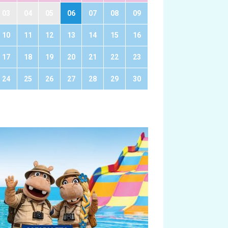
03
04
05
06
07
08
09
10
11
12
13
14
15
16
17
18
19
20
21
22
23
24
25
26
27
28
29
30