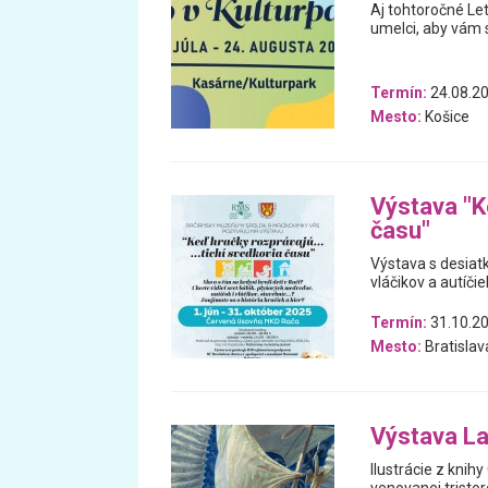
Aj tohtoročné Let
umelci, aby vám 
Termín:
24.08.20
Mesto:
Košice
Výstava "K
času"
Výstava s desiatk
vláčikov a autíčiek
Termín:
31.10.20
Mesto:
Bratislav
Výstava La
Ilustrácie z knih