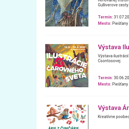
venovanej tristo
Gulliverove cesty.
Termín:
31.07.20
Mesto:
Piešťany
Výstava Il
Výstava ilustráci
Csontosovej.
Termín:
30.06.20
Mesto:
Piešťany
Výstava Ár
Kreatívne poobed