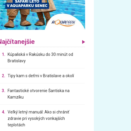
Najčítanejšie
1.
Kúpaliská v Rakúsku do 30 minút od
Bratislavy
2.
Tipy kam s deťmi v Bratislave a okolí
3.
Fantastické otvorenie Šantiska na
Kamzíku
4.
Veľký letný manuál: Ako si chrániť
zdravie pri vysokých vonkajších
teplotách