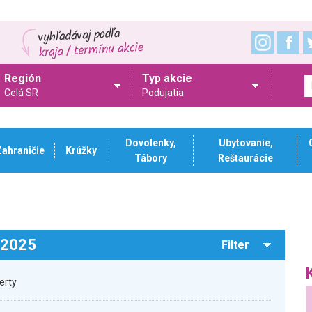
Región
Typ akcie
Celá SR
Podujatia
Dovolenky,
Ubytovanie,
Zahraničie
Krúžky
Tábory
Reštaurácie
.2025
Filter
erty