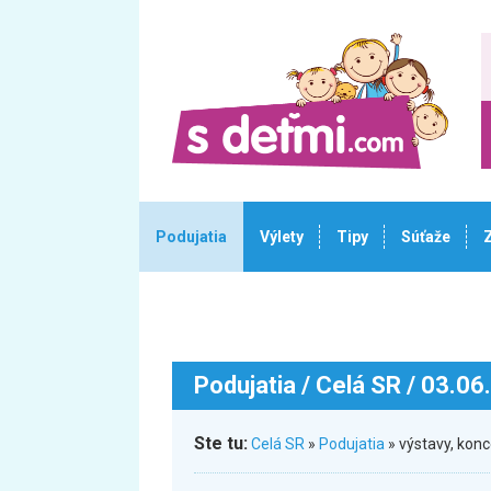
Podujatia
Výlety
Tipy
Súťaže
Podujatia
/ Celá SR / 03.06
Ste tu:
Celá SR
»
Podujatia
» výstavy, konc