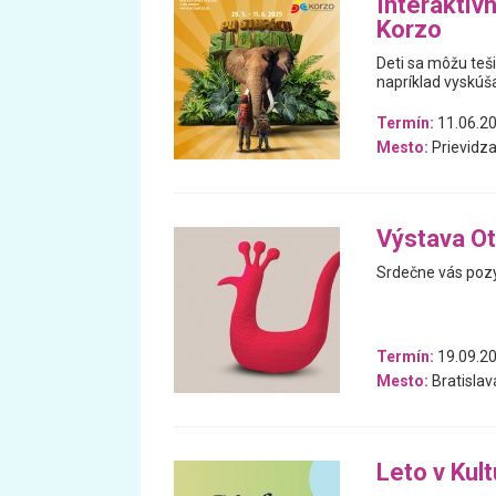
Interaktív
Korzo
Deti sa môžu teš
napríklad vyskúša
Termín:
11.06.20
Mesto:
Prievidz
Výstava Ot
Srdečne vás pozý
Termín:
19.09.20
Mesto:
Bratislav
Leto v Kul