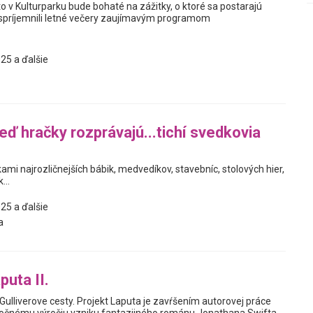
o v Kulturparku bude bohaté na zážitky, o ktoré sa postarajú
spríjemnili letné večery zaujímavým programom
25 a ďalšie
eď hračky rozprávajú...tichí svedkovia
ami najrozličnejších bábik, medvedíkov, stavebníc, stolových hier,
...
25 a ďalšie
a
puta II.
y Gulliverove cesty. Projekt Laputa je zavŕšením autorovej práce