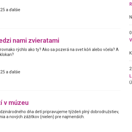
R
25 a ďalšie
0
dzi nami zvieratami
 rovnako rýchlo ako ty? Ako sa pozerá na svet kôň alebo včela? A
 klokan?
2
25 a ďalšie
L
í v múzeu
Medzinárodného dňa detí pripravujeme týždeň plný dobrodružstiev,
ia a nových zážitkov (nielen) pre najmenších.