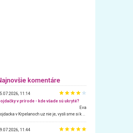
Najnovšie komentáre
5.07.2026, 11:14
ojdačky v prírode - kde všade sú ukryté?
Eva
Hojdacka v Krpelanoch uz nie je, vysli sme si k nej vcera, ale, zial, uz je znicena. Ak sem planujete cestu len kvoli hojdacke, mozete si ju usetrit. Krasny vyhlad je tu vsak aj bez hojdacky :-)
9.07.2026, 11:44