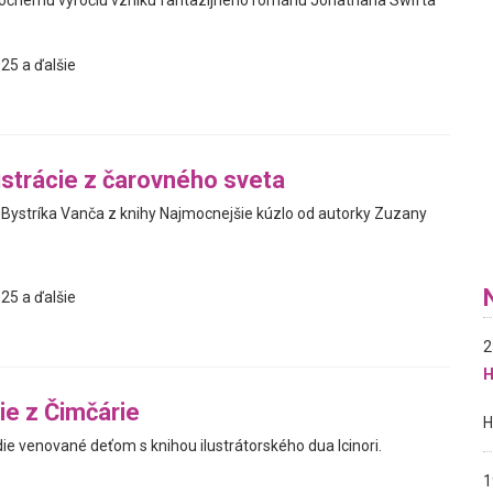
ročnému výročiu vzniku fantazijného románu Jonathana Swifta
25 a ďalšie
ustrácie z čarovného sveta
í Bystríka Vanča z knihy Najmocnejšie kúzlo od autorky Zuzany
25 a ďalšie
2
H
ie z Čimčárie
ie venované deťom s knihou ilustrátorského dua Icinori.
1