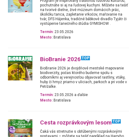
Program je inšpirovaný tradičnou ľudovou kultúrou,
pochutnáte si aj na ľudovej kuchyni. Môžete sa tešiť
na tvorivé dielne, živé múzeum domácich prác,
školičku tanca, zapletanie vrkočov, maľovanie na
tvár, DFS Hájenka, tradičné bábkové divadlo Tyjátr či
vystúpenie tanečného štúdia GYMISHOW .
Termín:
23.05.2026
Mesto:
Bratislava
BioBranie 2026
TOP
BioBranie 2026 je dvojdňové mestské mapovanie
biodiverzity, počas ktorého budeme spolu s
odborníkmi aj verejnosťou objavovať rastliny, vtáky,
huby či hmyz priamo v uliciach, parkoch a pri vode v
Petržalke.
Termín:
23.05.2026 a ďalšie
Mesto:
Bratislava
Cesta rozprávkovým lesom
TOP
Čaká vás stretnutie s obľúbenými rozprávkovými
postavami – môžete sa tešiť napríklad na Harryho