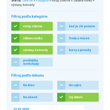
Ste tu:
Celá SR
»
Podujatia
» vstup zdarma + zábava vonku +
výstavy, koncerty
Filtruj podľa kategórie
vstup zdarma
keď je zlé počasie
zábava vonku
hrady a múzeá
výstavy, koncerty
burzy a jarmoky
prednášky,
workshopy
Filtruj podľa dátumu
Na dnes
Na zajtra
Na víkend
Iný dátum