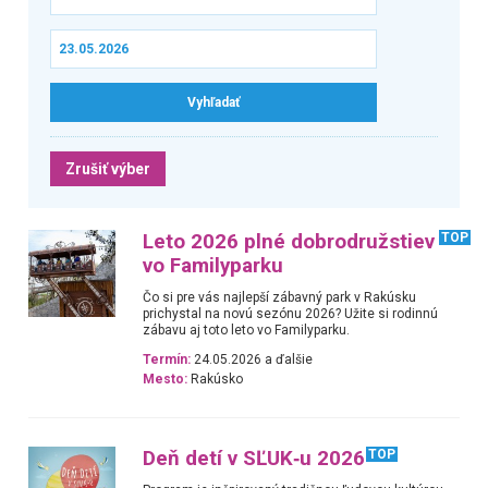
Zrušiť výber
Leto 2026 plné dobrodružstiev
TOP
vo Familyparku
Čo si pre vás najlepší zábavný park v Rakúsku
prichystal na novú sezónu 2026? Užite si rodinnú
zábavu aj toto leto vo Familyparku.
Termín:
24.05.2026 a ďalšie
Mesto:
Rakúsko
Deň detí v SĽUK‑u 2026
TOP