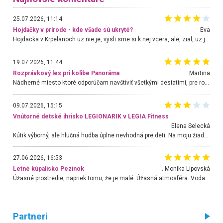
25.07.2026, 11:14
Hojdačky v prírode - kde všade sú ukryté?
Eva
Hojdacka v Krpelanoch uz nie je, vysli sme si k nej vcera, ale, zial, uz je znicena. Ak sem planujete cestu len kvoli hojdacke, mozete si ju usetrit. Krasny vyhlad je tu vsak aj bez hojdacky :-)
19.07.2026, 11:44
Rozprávkový les pri kolibe Panoráma
Martina
Nádherné miesto ktoré odporúčam navštíviť všetkými desiatimi, pre rodiny s deťmi, dôchodcom... Proste a jednoducho ozaj rozprávkový les.. určite ešte prídeme. Odniesli sme si na pamiatku krásne tričká,
09.07.2026, 15:15
Vnútorné detské ihrisko LEGIONARIK v LEGIA Fitness
Elena Selecká
Kútik výborný, ale hlučná hudba úplne nevhodná pre deti. Na moju žiadosť o aspoň sušenie nereagovali.
27.06.2026, 16:53
Letné kúpalisko Pezinok
. Monika Lipovská
Úžasné prostredie, napriek tomu, že je malé. Úžasná atmosféra. Voda fantastická a nádherná. Ľudí je pomerne veľa, ale su mili a ohľaduplní. Je veľmi zaujímavé sledovať, ako dokážu spolu športovať cudzí ľudia a bez ohľadu na vek. Vládne tu pohoda. Vnuka neviem dostať z vody. Ďakujem za krásny deň . Urcite sa sem vrátim. Jediný problém je s parkovaním, ale aj ten sa mi podarilo vyriešiť. Monika Bratislava
Partneri