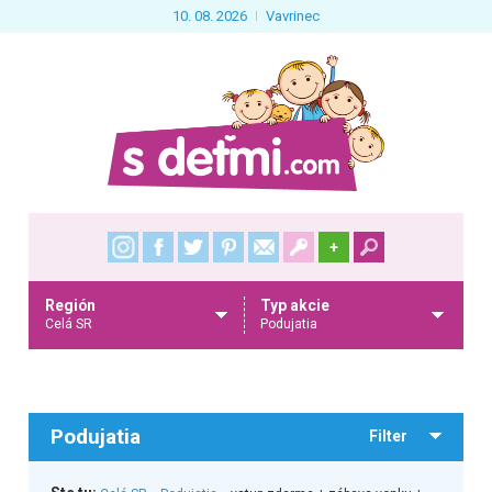
10. 08. 2026
Vavrinec
+
Región
Typ akcie
Celá SR
Podujatia
Podujatia
Filter