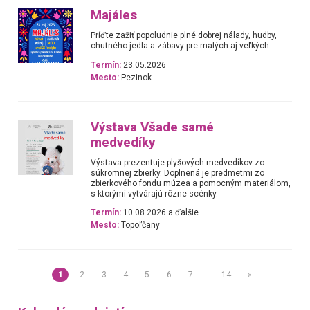
Majáles
Príďte zažiť popoludnie plné dobrej nálady, hudby,
chutného jedla a zábavy pre malých aj veľkých.
Termín:
23.05.2026
Mesto:
Pezinok
Výstava Všade samé
medvedíky
Výstava prezentuje plyšových medvedíkov zo
súkromnej zbierky. Doplnená je predmetmi zo
zbierkového fondu múzea a pomocným materiálom,
s ktorými vytvárajú rôzne scénky.
Termín:
10.08.2026 a ďalšie
Mesto:
Topoľčany
1
2
3
4
5
6
7
…
14
»