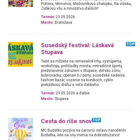
Pottera, Mimoňov, Medovníkovú chalúpku, Na vlásku,
Zúbkovú vílu a množstvo ďalších!
Termín:
23.05.2026
Mesto:
Bratislava
Susedský festival: Láskavá
TOP
Stupava
Tešiť sa môžete na remeselné trhy, vystúpenia,
workshopy, prehliadky mesta, netradičné športy,
predstavenie združení v Stupave, detskú zónu,
bubnovačku, openair DJ párty, susedské sadenie,
fashion bazár, vozenie na koníkoch, cyklo
prekážkovú dráhu a veľa ďalšieho.
Termín:
23.05.2026 a ďalšie
Mesto:
Stupava
Cesta do ríše snov
TOP
MC Budatko pozýva na čarovnú oslavu narodenín
Budatka, kde sa sny menia na dobrodružstvo!