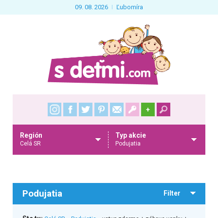
09. 08. 2026
Ľubomíra
+
Región
Typ akcie
Celá SR
Podujatia
Podujatia
Filter