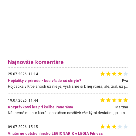
Najnovšie komentáre
25.07.2026, 11:14
Hojdačky v prírode - kde všade sú ukryté?
Eva
Hojdacka v Krpelanoch uz nie je, vysli sme si k nej vcera, ale, zial, uz je znicena. Ak sem planujete cestu len kvoli hojdacke, mozete si ju usetrit. Krasny vyhlad je tu vsak aj bez hojdacky :-)
19.07.2026, 11:44
Rozprávkový les pri kolibe Panoráma
Martina
Nádherné miesto ktoré odporúčam navštíviť všetkými desiatimi, pre rodiny s deťmi, dôchodcom... Proste a jednoducho ozaj rozprávkový les.. určite ešte prídeme. Odniesli sme si na pamiatku krásne tričká,
09.07.2026, 15:15
Vnútorné detské ihrisko LEGIONARIK v LEGIA Fitness