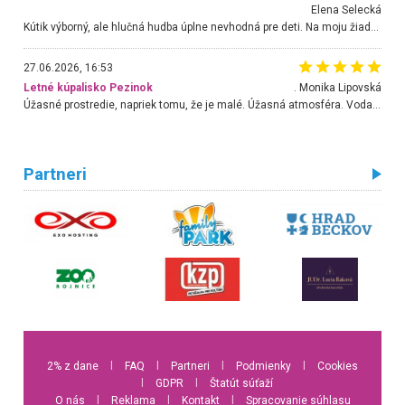
Elena Selecká
Kútik výborný, ale hlučná hudba úplne nevhodná pre deti. Na moju žiadosť o aspoň sušenie nereagovali.
27.06.2026, 16:53
Letné kúpalisko Pezinok
. Monika Lipovská
Úžasné prostredie, napriek tomu, že je malé. Úžasná atmosféra. Voda fantastická a nádherná. Ľudí je pomerne veľa, ale su mili a ohľaduplní. Je veľmi zaujímavé sledovať, ako dokážu spolu športovať cudzí ľudia a bez ohľadu na vek. Vládne tu pohoda. Vnuka neviem dostať z vody. Ďakujem za krásny deň . Urcite sa sem vrátim. Jediný problém je s parkovaním, ale aj ten sa mi podarilo vyriešiť. Monika Bratislava
Partneri
2% z dane
l
FAQ
l
Partneri
l
Podmienky
l
Cookies
l
GDPR
l
Štatút súťaží
O nás
l
Reklama
l
Kontakt
l
Spracovanie súhlasu