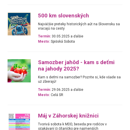
500 km slovenských
Najväčšie preteky historických aút na Slovensku sa
vracajú na cesty
Termín:
30.05.2025 a ďalšie
Mesto:
Spišská Sobota
Samozber jahôd - kam s deťmi
na jahody 2025?
Kam s deťmi na samozber? Pozrite si, kde všade sa
už zbierajú!
Termín:
29.06.2025 a ďalšie
Mesto:
Celá SR
Máj v Záhorskej knižnici
Tvorivá sobota k MDD, beseda pre rodičov v
očakávaní či čítaníčko pre najmenších