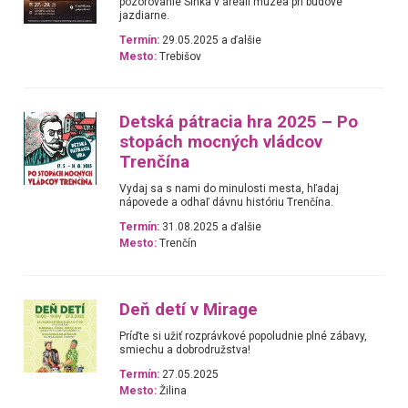
pozorovanie Slnka v areáli múzea pri budove
jazdiarne.
Termín:
29.05.2025 a ďalšie
Mesto:
Trebišov
Detská pátracia hra 2025 – Po
stopách mocných vládcov
Trenčína
Vydaj sa s nami do minulosti mesta, hľadaj
nápovede a odhaľ dávnu históriu Trenčína.
Termín:
31.08.2025 a ďalšie
Mesto:
Trenčín
Deň detí v Mirage
Príďte si užiť rozprávkové popoludnie plné zábavy,
smiechu a dobrodružstva!
Termín:
27.05.2025
Mesto:
Žilina