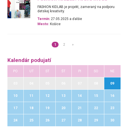
FASHION KIDLAB je projekt, zameraný na podporu
detskej kreativity.
Termín:
27.05.2025 a ďalšie
Mesto:
Košice
1
2
»
Kalendár podujatí
PO
UT
ST
ŠT
PI
SO
NE
03
04
05
06
07
08
09
10
11
12
13
14
15
16
17
18
19
20
21
22
23
24
25
26
27
28
29
30