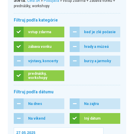
Ste tu:
Celá SR
»
Podujatia
» vstup zdarma + zábava vonku +
prednášky, workshopy
Filtruj podľa kategórie
vstup zdarma
keď je zlé počasie
zábava vonku
hrady a múzeá
výstavy, koncerty
burzy a jarmoky
prednášky,
workshopy
Filtruj podľa dátumu
Na dnes
Na zajtra
Na víkend
Iný dátum