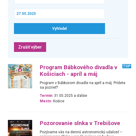
Zrušiť výber
Program Bábkového divadla v
TOP
Košiciach - apríl a máj
Program v Bábkovom divadle na apríl a máj. Prídete
sa pozrieť?
Termín:
31.05.2025 a ďalšie
Mesto:
Košice
Pozorovanie slnka v Trebišove
Pozývame vás na dennú astronomickú udalosť –