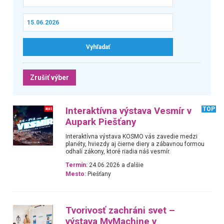
Zrušiť výber
Interaktívna výstava Vesmír v
TOP
Aupark Piešťany
Interaktívna výstava KOSMO vás zavedie medzi
planéty, hviezdy aj čierne diery a zábavnou formou
odhalí zákony, ktoré riadia náš vesmír.
Termín:
24.06.2026 a ďalšie
Mesto:
Piešťany
Tvorivosť zachráni svet –
výstava MyMachine v