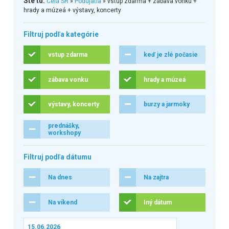
Ste tu:
Celá SR
»
Podujatia
» vstup zdarma + zábava vonku +
hrady a múzeá + výstavy, koncerty
Filtruj podľa kategórie
vstup zdarma
keď je zlé počasie
zábava vonku
hrady a múzeá
výstavy, koncerty
burzy a jarmoky
prednášky,
workshopy
Filtruj podľa dátumu
Na dnes
Na zajtra
Na víkend
Iný dátum