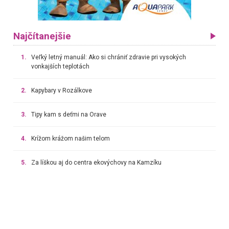
Najčítanejšie
1.
Veľký letný manuál: Ako si chrániť zdravie pri vysokých
vonkajších teplotách
2.
Kapybary v Rozálkove
3.
Tipy kam s deťmi na Orave
4.
Krížom krážom našim telom
5.
Za líškou aj do centra ekovýchovy na Kamzíku