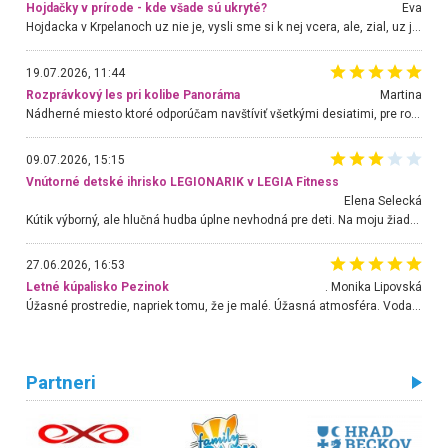
Hojdačky v prírode - kde všade sú ukryté?
Eva
Hojdacka v Krpelanoch uz nie je, vysli sme si k nej vcera, ale, zial, uz je znicena. Ak sem planujete cestu len kvoli hojdacke, mozete si ju usetrit. Krasny vyhlad je tu vsak aj bez hojdacky :-)
19.07.2026, 11:44
Rozprávkový les pri kolibe Panoráma
Martina
Nádherné miesto ktoré odporúčam navštíviť všetkými desiatimi, pre rodiny s deťmi, dôchodcom... Proste a jednoducho ozaj rozprávkový les.. určite ešte prídeme. Odniesli sme si na pamiatku krásne tričká,
09.07.2026, 15:15
Vnútorné detské ihrisko LEGIONARIK v LEGIA Fitness
Elena Selecká
Kútik výborný, ale hlučná hudba úplne nevhodná pre deti. Na moju žiadosť o aspoň sušenie nereagovali.
27.06.2026, 16:53
Letné kúpalisko Pezinok
. Monika Lipovská
Úžasné prostredie, napriek tomu, že je malé. Úžasná atmosféra. Voda fantastická a nádherná. Ľudí je pomerne veľa, ale su mili a ohľaduplní. Je veľmi zaujímavé sledovať, ako dokážu spolu športovať cudzí ľudia a bez ohľadu na vek. Vládne tu pohoda. Vnuka neviem dostať z vody. Ďakujem za krásny deň . Urcite sa sem vrátim. Jediný problém je s parkovaním, ale aj ten sa mi podarilo vyriešiť. Monika Bratislava
Partneri