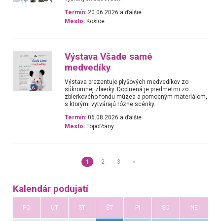
Termín:
20.06.2026 a ďalšie
Mesto:
Košice
Výstava Všade samé
medvedíky
Výstava prezentuje plyšových medvedíkov zo
súkromnej zbierky. Doplnená je predmetmi zo
zbierkového fondu múzea a pomocným materiálom,
s ktorými vytvárajú rôzne scénky.
Termín:
06.08.2026 a ďalšie
Mesto:
Topoľčany
1
2
3
»
Kalendár podujatí
PO
UT
ST
ŠT
PI
SO
NE