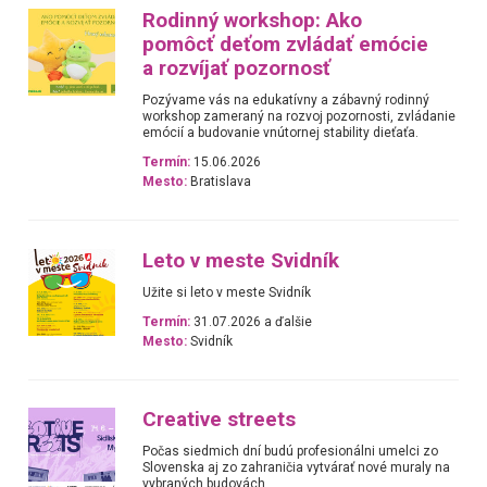
Rodinný workshop: Ako
pomôcť deťom zvládať emócie
a rozvíjať pozornosť
Pozývame vás na edukatívny a zábavný rodinný
workshop zameraný na rozvoj pozornosti, zvládanie
emócií a budovanie vnútornej stability dieťaťa.
Termín:
15.06.2026
Mesto:
Bratislava
Leto v meste Svidník
Užite si leto v meste Svidník
Termín:
31.07.2026 a ďalšie
Mesto:
Svidník
Creative streets
Počas siedmich dní budú profesionálni umelci zo
Slovenska aj zo zahraničia vytvárať nové muraly na
vybraných budovách.