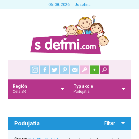
06. 08. 2026
Jozefína
+
Región
Typ akcie
Celá SR
Podujatia
Podujatia
Filter